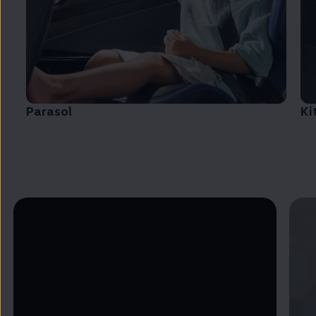
Parasol
Ki
Enable fullscreen mode