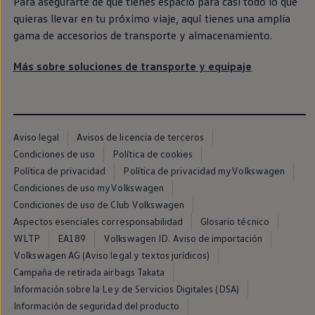
Para asegurarte de que tienes espacio para casi todo lo que
quieras llevar
en
tu próximo viaje, aquí tienes una amplia
gama de accesorios de transporte y almacenamiento.
Más sobre soluciones de transporte y equipaje
Seguridad
Pide cita en tu taller
Aviso legal
Avisos de licencia de terceros
Condiciones de uso
Política de cookies
Página de inicio
Clientes y posventa
Accesorios y merchandising
Política de privacidad
Política de privacidad myVolkswagen
Seguridad
Condiciones de uso myVolkswagen
Condiciones de uso de Club Volkswagen
Aspectos esenciales corresponsabilidad
Glosario técnico
Ya sean asientos infantiles, productos
WLTP
EA189
Volkswagen ID. Aviso de importación
para el cuidado del interior o
Volkswagen AG (Aviso legal y textos jurídicos)
Campaña de retirada airbags Takata
alfombrillas, encontrarás una amplia
Información sobre la Ley de Servicios Digitales (DSA)
gama de productos para proteger a los
Información de seguridad del producto
tuyos dentro del
coche
, y también para