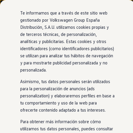
Modelos y configurador
Nuevo ID. Cross
Te informamos que a través de este sitio web
Vehículos Comerciales
gestionado por Volkswagen Group España
Compra y ofertas
Distribución, S.A.U. utilizamos cookies propias y
Ir
Ir
Volkswagen nuevo en stock
directamente
directamente
Volkswagen de ocasión
de terceros técnicas, de personalización,
al contenido
al pie de
Information
Financiación
analíticas y publicitarias. Estas cookies y otros
página
My Renting
identificadores (como identificadores publicitarios)
My Way
Seguros
se utilizan para analizar tus hábitos de navegación
Empresas
y para mostrarte publicidad personalizada y no
En la carretera
con
Autoescuelas
personalizada.
Eléctricos e híbridos
Más sobre eléctricos
niños
Asimismo, tus datos personales serán utilizados
Más sobre híbridos
Plan Auto +
para la personalización de anuncios (ads
CAE
personalization) y elaboraremos perfiles en base a
Etiquetas DGT
Descubre la gama de asientos infantiles diseñados para
tu comportamiento y uso de la web para
Simulador de autonomía, carga y ahorro
garantizar la seguridad y comodidad de los pequeños de la
Carga y autonomía
ofrecerte contenido adaptado a tus intereses.
casa. Estos asientos cumplen la norma UN-R129.
Soluciones de carga
Tarifas de carga
Para obtener más información sobre cómo
Carga en casa
utilizamos tus datos personales, puedes consultar
Modos de carga