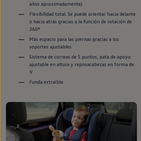
años aproximadamente)
Passat
Tiguan
Flexibilidad total. Se puede orientar hacia delante
Touareg
Touran
o hacia atrás gracias a la función de rotación de
t-roc-1
360º
Asistencia en carretera
Más espacio para las piernas gracias a los
soportes ajustables
Sistema de correas de 5 puntos, pata de apoyo
ajustable
en
altura y reposacabezas
en
forma de
V
Funda extraíble