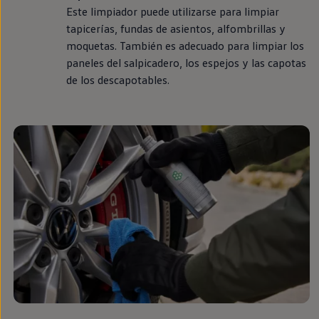
Llantas y neumáticos
Este limpiador puede utilizarse para limpiar
Recambios Volkswagen
tapicerías, fundas de asientos, alfombrillas y
Accesorios y merchandising
moquetas. También es adecuado para limpiar los
Seguridad
Transporte
paneles del salpicadero, los espejos y las capotas
Entretenimiento
de los descapotables.
Personalización
Carga
Merchandising
Todo sobre tu Volkswagen
Tu coche conectado
Luces de advertencia
Manuales del coche
Información sobre EA189
Accede a My Volkswagen
Todo sobre tu Volkswagen
Información sobre Diésel XTL
Suscripción de mantenimiento Long Drive
Modelos anteriores
Beetle
Scirocco
Jetta
Sharan
Golf
Polo