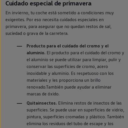
Cuidado
especial
de primavera
Passat
Tiguan
En invierno, tu
coche
está sometido a condiciones muy
Touareg
Touran
exigentes. Por eso necesita cuidados especiales
en
t-roc-1
primavera, para asegurar que no quedan restos de sal,
Asistencia en carretera
suciedad o grava de la carretera.
Producto para el cuidado del cromo y el
aluminio.
El producto para el cuidado del cromo y
el aluminio se puede utilizar para limpiar, pulir y
conservar las superficies de cromo, acero
inoxidable y aluminio. Es respetuoso con los
materiales y les proporciona un brillo
renovado.También puede ayudar a eliminar
marcas de óxido.
Quitainsectos.
Elimina restos de insectos de las
superficies. Se puede usar
en
superficies de vidrio,
pintura, superficies cromadas y plástico. También
elimina los residuos del tubo de escape y los