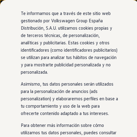
Modelos y configurador
Nuevo ID. Cross
Te informamos que a través de este sitio web
Vehículos Comerciales
gestionado por Volkswagen Group España
Compra y ofertas
Distribución, S.A.U. utilizamos cookies propias y
Ir
Ir
Volkswagen nuevo en stock
directamente
directamente
Volkswagen de ocasión
de terceros técnicas, de personalización,
al contenido
al pie de
Information
Financiación
analíticas y publicitarias. Estas cookies y otros
página
My Renting
identificadores (como identificadores publicitarios)
My Way
Seguros
se utilizan para analizar tus hábitos de navegación
Empresas
y para mostrarte publicidad personalizada y no
Productos de cuidado
Autoescuelas
personalizada.
Eléctricos e híbridos
Más sobre eléctricos
Asimismo, tus datos personales serán utilizados
Más sobre híbridos
Plan Auto +
para la personalización de anuncios (ads
CAE
personalization) y elaboraremos perfiles en base a
Etiquetas DGT
tu comportamiento y uso de la web para
Simulador de autonomía, carga y ahorro
Carga y autonomía
ofrecerte contenido adaptado a tus intereses.
Soluciones de carga
Tarifas de carga
Para obtener más información sobre cómo
Carga en casa
utilizamos tus datos personales, puedes consultar
Modos de carga