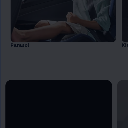
Parasol
Ki
Enable fullscreen mode