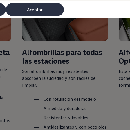
Aceptar
eta
Alfombrillas para todas
Alf
las estaciones
Op
o de
Son alfombrillas muy resistentes,
Esta 
u
absorben la suciedad y son fáciles de
coch
misoras de radio
limpiar.
forma
de
Con rotulación del modelo
A medida y duraderas
Resistentes y lavables
untos
Antideslizantes y con poco olor