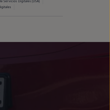
e Servicios Digitales (DSA)
igitales