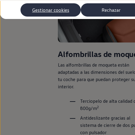
Autonomía
Clientes y posventa
Gestionar cookies
Rechazar
Club Volkswagen
Ofertas posventa
Eventos y experiencias
Beneficios Volkswagen
Asistencia en carretera
Servicios de movilidad
Garantía del fabricante
Beneficios del taller oficial
Alfombrillas de moqu
Rent-a-Car
Servicios digitales
Las alfombrillas de moqueta están
Buscar servicios para tu modelo
adaptadas a las dimensiones del suel
Volkswagen Apps, inicio de sesión y tienda
Conectar el móvil con el vehículo
tu
coche
para que puedan proteger s
Actualizaciones del software, los mapas y las e
interior.
Mantenimiento y reparaciones
Revisiones e ITV
Aceite y líquidos del motor
Terciopelo de alta calidad 
Baterías
2
800g/m
Frenos
Motor y chasis
Antideslizante gracias al
Aire acondicionado y filtros
sistema de cierre de dos p
Faros y lunas
con pulsador
Carrocería y pintura