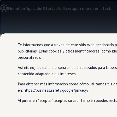
Modelos y configurador
Menú
Configurador
Ofertas
Volkswagen nuevo en stock
Nuevo ID. Cross
Vehículos Comerciales
Compra y ofertas
Volkswagen nuevo en stock
Ir
Ir
Volkswagen de ocasión
directamente
directamente
Financiación
al contenido
al pie de
My Renting
página
My Way
Te informamos que a través de este sitio web gestionado por
Seguros
publicitarias. Estas cookies y otros identificadores (como ide
Empresas
personalizada.
Autoescuelas
Eléctricos e híbridos
Asimismo, tus datos personales serán utilizados para la per
Más sobre eléctricos
Alfombrilla
Más sobre híbridos
contenido adaptado a tus intereses.
Plan Auto +
CAE
Para obtener más información sobre cómo utilizamos tus da
Etiquetas DGT
en:
https://business.safety.google/privacy/
Simulador de autonomía, carga y ahorro
Con las alfombrillas, será casi impo
Carga y autonomía
están hechas a medida y pueden prote
Al pulsar en “aceptar” aceptas su uso. También puedes recha
Soluciones de carga
Tarifas de carga
Carga en casa
Modos de carga