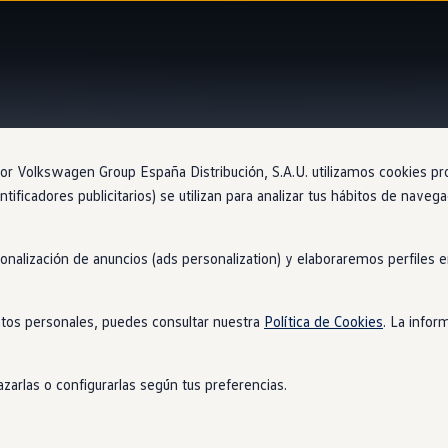
Information
 Volkswagen Group España Distribución, S.A.U. utilizamos cookies propi
ntificadores publicitarios) se utilizan para analizar tus hábitos de nave
sonalización de anuncios (ads personalization) y elaboraremos perfiles
s
para el suelo
tos personales, puedes consultar nuestra
Política de Cookies
. La infor
sible que la humedad y la suciedad causen problemas
en
tu
coche
. 
ger el espacio para los pies.
zarlas o configurarlas según tus preferencias.