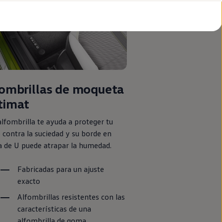
ombrillas de moqueta
timat
alfombrilla te ayuda a proteger tu
e
contra la suciedad y su borde
en
 de U puede atrapar la humedad.
Fabricadas para un ajuste
exacto
Alfombrillas resistentes con las
características de una
alfombrilla de goma