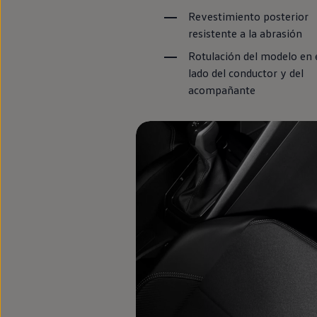
Llantas y neumáticos
Revestimiento posterior
Recambios Volkswagen
Accesorios y merchandising
resistente a la abrasión
Seguridad
Rotulación del modelo
en
Transporte
Entretenimiento
lado del conductor y del
Personalización
acompañante
Carga
Merchandising
Todo sobre tu Volkswagen
Tu coche conectado
Luces de advertencia
Manuales del coche
Información sobre EA189
Accede a My Volkswagen
Todo sobre tu Volkswagen
Información sobre Diésel XTL
Suscripción de mantenimiento Long Drive
Modelos anteriores
Beetle
Scirocco
Jetta
Sharan
Golf
Polo