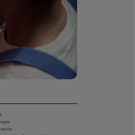
d
swagen
rtación