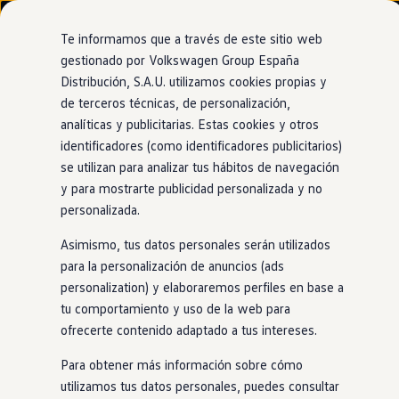
Modelos y configurador
Nuevo ID. Cross
Te informamos que a través de este sitio web
Vehículos Comerciales
gestionado por Volkswagen Group España
Compra y ofertas
Distribución, S.A.U. utilizamos cookies propias y
Ir
Ir
Volkswagen nuevo en stock
directamente
directamente
Volkswagen de ocasión
de terceros técnicas, de personalización,
Ventajas
Approved
al contenido
al pie de
Financiación
analíticas y publicitarias. Estas cookies y otros
página
My Renting
identificadores (como identificadores publicitarios)
My Way
Seguros
se utilizan para analizar tus hábitos de navegación
Empresas
y para mostrarte publicidad personalizada y no
Prueba
del
coche
Autoescuelas
personalizada.
Eléctricos e híbridos
Más sobre eléctricos
Asimismo, tus datos personales serán utilizados
Más sobre híbridos
Ahora puedes conducir un
Volkswagen
de ocasión aunque
Plan Auto +
para la personalización de anuncios (ads
decidas no comprarlo. Contarás con el respaldo y la garantía
CAE
personalization) y elaboraremos perfiles en base a
Etiquetas DGT
del Grupo
Volkswagen
en
todo momento y sin compromiso.
tu comportamiento y uso de la web para
Simulador de autonomía, carga y ahorro
¡Atrévete a probar nuestros coches!
Carga y autonomía
ofrecerte contenido adaptado a tus intereses.
Soluciones de carga
Tarifas de carga
Para obtener más información sobre cómo
Carga en casa
utilizamos tus datos personales, puedes consultar
Modos de carga