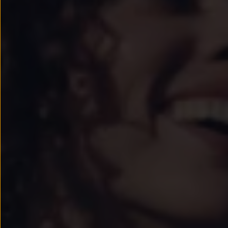
Passat
Tiguan
Touareg
Touran
t-roc-1
Asistencia en carretera