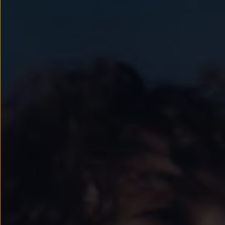
Llantas y neumáticos
Recambios Volkswagen
Accesorios y merchandising
Seguridad
Transporte
Entretenimiento
Personalización
Carga
Merchandising
Todo sobre tu Volkswagen
Tu coche conectado
Luces de advertencia
Manuales del coche
Información sobre EA189
Accede a My Volkswagen
Todo sobre tu Volkswagen
Información sobre Diésel XTL
Suscripción de mantenimiento Long Drive
Modelos anteriores
Beetle
Scirocco
Jetta
Sharan
Golf
Polo