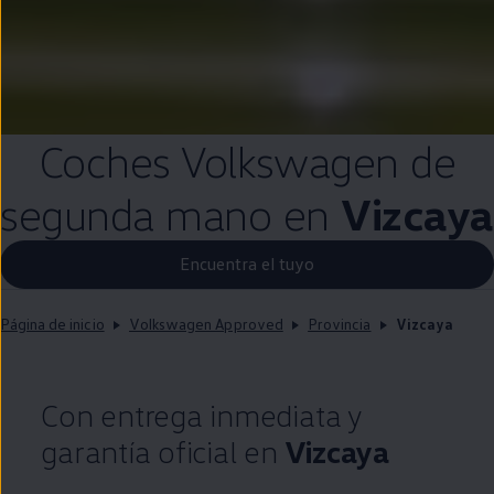
Coches
Volkswagen
de
segunda
mano
en
Vizcaya
Encuentra el tuyo
Página de inicio
Volkswagen Approved
Provincia
Vizcaya
Con
entrega
inmediata
y
garantía oficial
en
Vizcaya