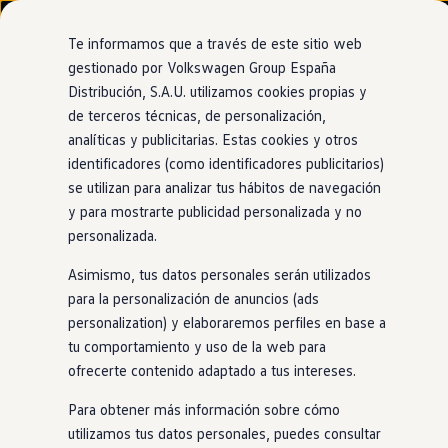
Modelos y configurador
Nuevo ID. Cross
Te informamos que a través de este sitio web
Vehículos Comerciales
gestionado por Volkswagen Group España
Compra y ofertas
Distribución, S.A.U. utilizamos cookies propias y
Ir
Ir
Volkswagen nuevo en stock
directamente
directamente
Volkswagen de ocasión
de terceros técnicas, de personalización,
Ventajas
Approved
al contenido
al pie de
Financiación
analíticas y publicitarias. Estas cookies y otros
página
My Renting
identificadores (como identificadores publicitarios)
My Way
Seguros
se utilizan para analizar tus hábitos de navegación
Empresas
y para mostrarte publicidad personalizada y no
Oferta de
compra de tu
Autoescuelas
personalizada.
Eléctricos e híbridos
Más sobre eléctricos
coche
Asimismo, tus datos personales serán utilizados
Más sobre híbridos
Plan Auto +
para la personalización de anuncios (ads
CAE
personalization) y elaboraremos perfiles en base a
Etiquetas DGT
¡Recibe la mejor oferta por tu
coche
de ocasión! Esta es una
tu comportamiento y uso de la web para
Simulador de autonomía, carga y ahorro
oportunidad única para obtener el mejor valor por tu
coche
.
Carga y autonomía
ofrecerte contenido adaptado a tus intereses.
Nuestra tasación es justa, ofreciendo las mejores tarifas
en
Soluciones de carga
Tarifas de carga
el mercado.
Para obtener más información sobre cómo
Carga en casa
utilizamos tus datos personales, puedes consultar
Modos de carga