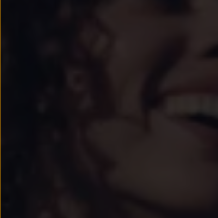
Passat
Tiguan
Touareg
Touran
t-roc-1
Asistencia en carretera