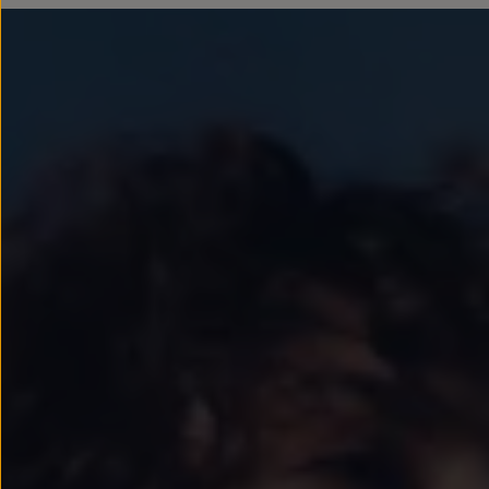
Llantas y neumáticos
Recambios Volkswagen
Accesorios y merchandising
Seguridad
Transporte
Entretenimiento
Personalización
Carga
Merchandising
Todo sobre tu Volkswagen
Tu coche conectado
Luces de advertencia
Manuales del coche
Información sobre EA189
Accede a My Volkswagen
Todo sobre tu Volkswagen
Información sobre Diésel XTL
Suscripción de mantenimiento Long Drive
Modelos anteriores
Beetle
Scirocco
Jetta
Sharan
Golf
Polo