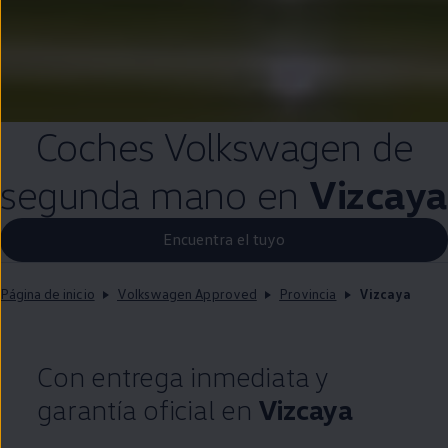
Coches
Volkswagen
de
segunda
mano
en
Vizcaya
Encuentra el tuyo
Página de inicio
Volkswagen Approved
Provincia
Vizcaya
Con
entrega
inmediata
y
garantía oficial
en
Vizcaya