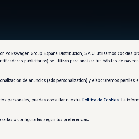
Ventajas
Approved
 Volkswagen Group España Distribución, S.A.U. utilizamos cookies propi
ntificadores publicitarios) se utilizan para analizar tus hábitos de nave
sonalización de anuncios (ads personalization) y elaboraremos perfiles
ertificado
tos personales, puedes consultar nuestra
Política de Cookies
. La infor
gen
Approved
cuentan con el kilometraje certificado por nuestros
zarlas o configurarlas según tus preferencias.
lidad de nuestros productos están garantizadas, ofreciendo la mejo