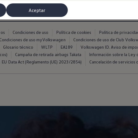
Aceptar
ros
Condiciones de uso
Política de cookies
Política de privacida
Condiciones de uso myVolkswagen
Condiciones de uso de Club Volk
Glosario técnico
WLTP
EA189
Volkswagen ID. Aviso de impo
cos)
Campaña de retirada airbags Takata
Información sobre la Ley d
EU Data Act (Reglamento (UE) 2023/2854)
Cancelación de servicios d
misoras de radio