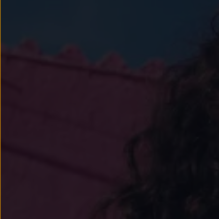
Llantas y neumáticos
Recambios Volkswagen
Accesorios y merchandising
Seguridad
Transporte
Entretenimiento
Personalización
Carga
Merchandising
Todo sobre tu Volkswagen
Tu coche conectado
Luces de advertencia
Manuales del coche
Información sobre EA189
Accede a My Volkswagen
Todo sobre tu Volkswagen
Información sobre Diésel XTL
Suscripción de mantenimiento Long Drive
Modelos anteriores
Beetle
Scirocco
Jetta
Sharan
Golf
Polo