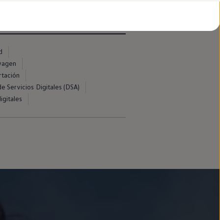
d
swagen
rtación
e Servicios Digitales (DSA)
igitales