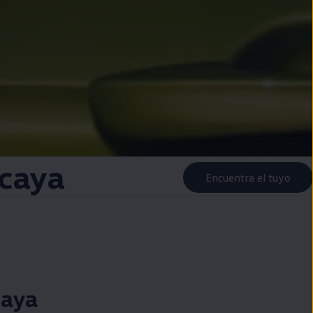
zcaya
Encuentra el tuyo
caya