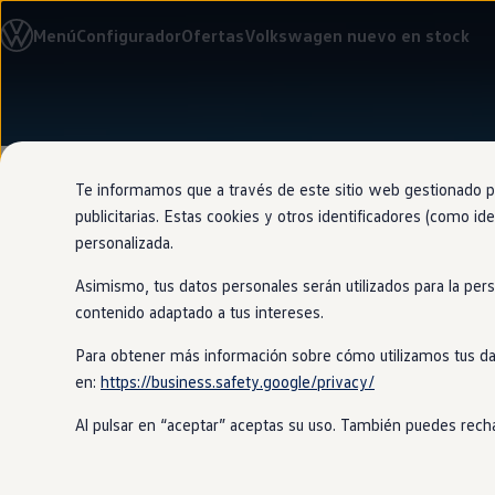
Modelos y configurador
Menú
Configurador
Ofertas
Volkswagen nuevo en stock
Nuevo ID. Cross
Vehículos Comerciales
Compra y ofertas
Volkswagen nuevo en stock
Ir
Ir
Volkswagen de ocasión
directamente
directamente
Financiación
al contenido
al pie de
My Renting
página
My Way
Te informamos que a través de este sitio web gestionado por
Seguros
publicitarias. Estas cookies y otros identificadores (como ide
Empresas
personalizada.
Autoescuelas
Eléctricos e híbridos
Asimismo, tus datos personales serán utilizados para la per
Más sobre eléctricos
Kilometraje
c
Más sobre híbridos
contenido adaptado a tus intereses.
Plan Auto +
CAE
Para obtener más información sobre cómo utilizamos tus da
Etiquetas DGT
en:
https://business.safety.google/privacy/
Simulador de autonomía, carga y ahorro
Todos
los coches de ocasión
Volkswa
Carga y autonomía
Al pulsar en “aceptar” aceptas su uso. También puedes recha
Soluciones de carga
Por esta razón, la calidad y la fiabi
Tarifas de carga
Carga en casa
clientes.
Modos de carga