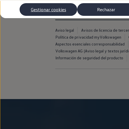
Autonomía
Clientes y posventa
Gestionar cookies
Rechazar
Club Volkswagen
Ofertas posventa
Eventos y experiencias
Beneficios Volkswagen
Aviso legal
Avisos de licencia de terce
Asistencia en carretera
Política de privacidad myVolkswagen
Servicios de movilidad
Garantía del fabricante
Aspectos esenciales corresponsabilidad
Beneficios del taller oficial
Volkswagen AG (Aviso legal y textos jurídi
Rent-a-Car
Información de seguridad del producto
Servicios digitales
Buscar servicios para tu modelo
Volkswagen Apps, inicio de sesión y tienda
Conectar el móvil con el vehículo
Actualizaciones del software, los mapas y las e
Mantenimiento y reparaciones
Revisiones e ITV
Aceite y líquidos del motor
Baterías
Frenos
Motor y chasis
Aire acondicionado y filtros
Faros y lunas
Carrocería y pintura