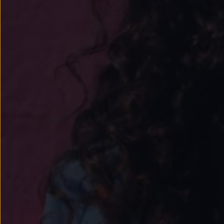
Passat
Tiguan
Touareg
Touran
t-roc-1
Asistencia en carretera