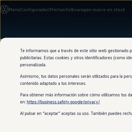
Modelos y configurador
Menú
Configurador
Ofertas
Volkswagen nuevo en stock
Nuevo ID. Cross
Vehículos Comerciales
Compra y ofertas
Volkswagen nuevo en stock
Ir
Ir
Volkswagen de ocasión
directamente
directamente
Financiación
al contenido
al pie de
My Renting
página
My Way
Te informamos que a través de este sitio web gestionado por
Seguros
publicitarias. Estas cookies y otros identificadores (como ide
Empresas
personalizada.
Autoescuelas
Eléctricos e híbridos
Asimismo, tus datos personales serán utilizados para la per
Más sobre eléctricos
Prueba
del
c
Más sobre híbridos
contenido adaptado a tus intereses.
Plan Auto +
CAE
Para obtener más información sobre cómo utilizamos tus da
Etiquetas DGT
en:
https://business.safety.google/privacy/
Simulador de autonomía, carga y ahorro
Ahora puedes conducir un
Volkswag
Carga y autonomía
Volkswagen
en
todo momento y sin c
Al pulsar en “aceptar” aceptas su uso. También puedes recha
Soluciones de carga
Tarifas de carga
Carga en casa
Modos de carga