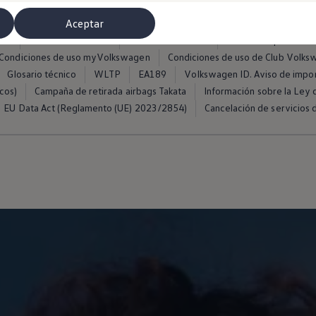
Aceptar
ros
Condiciones de uso
Política de cookies
Política de privacida
Condiciones de uso myVolkswagen
Condiciones de uso de Club Volk
Glosario técnico
WLTP
EA189
Volkswagen ID. Aviso de impo
cos)
Campaña de retirada airbags Takata
Información sobre la Ley d
EU Data Act (Reglamento (UE) 2023/2854)
Cancelación de servicios d
misoras de radio