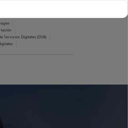
d
swagen
rtación
e Servicios Digitales (DSA)
igitales