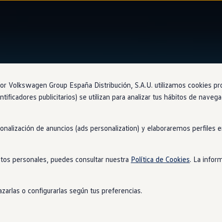
Ventajas
Approved
 Volkswagen Group España Distribución, S.A.U. utilizamos cookies propi
ntificadores publicitarios) se utilizan para analizar tus hábitos de nave
sonalización de anuncios (ads personalization) y elaboraremos perfiles
oche
tos personales, puedes consultar nuestra
Política de Cookies
. La infor
en
de ocasión aunque decidas no comprarlo. Contarás con el respal
ompromiso. ¡Atrévete a probar nuestros coches!
zarlas o configurarlas según tus preferencias.