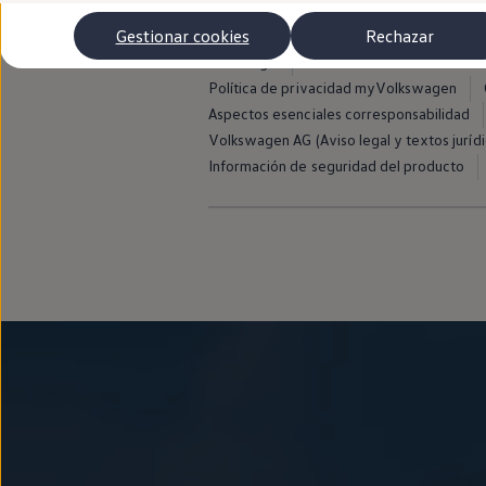
Autonomía
Clientes y posventa
Gestionar cookies
Rechazar
Club Volkswagen
Aviso legal
Avisos de licencia de terce
Ofertas posventa
Eventos y experiencias
Política de privacidad myVolkswagen
Beneficios Volkswagen
Aspectos esenciales corresponsabilidad
Asistencia en carretera
Volkswagen AG (Aviso legal y textos jurídi
Servicios de movilidad
Garantía del fabricante
Información de seguridad del producto
Beneficios del taller oficial
Rent-a-Car
Servicios digitales
Buscar servicios para tu modelo
Volkswagen Apps, inicio de sesión y tienda
Conectar el móvil con el vehículo
Actualizaciones del software, los mapas y las e
Mantenimiento y reparaciones
Revisiones e ITV
Aceite y líquidos del motor
Baterías
Frenos
Motor y chasis
Aire acondicionado y filtros
Faros y lunas
Carrocería y pintura