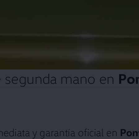
e
segunda
mano
en
Po
mediata
y
garantía oficial
en
Pon