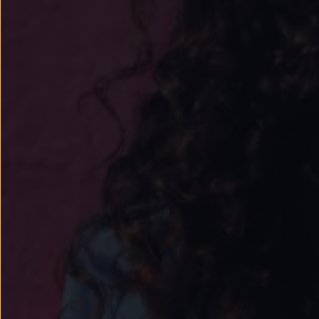
Passat
Tiguan
Touareg
Touran
t-roc-1
Asistencia en carretera