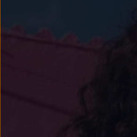
Llantas y neumáticos
Recambios Volkswagen
Accesorios y merchandising
Seguridad
Transporte
Entretenimiento
Personalización
Carga
Merchandising
Todo sobre tu Volkswagen
Tu coche conectado
Luces de advertencia
Manuales del coche
Información sobre EA189
Accede a My Volkswagen
Todo sobre tu Volkswagen
Información sobre Diésel XTL
Suscripción de mantenimiento Long Drive
Modelos anteriores
Beetle
Scirocco
Jetta
Sharan
Golf
Polo