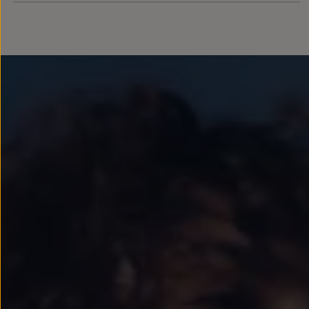
Llantas y neumáticos
Recambios Volkswagen
Accesorios y merchandising
Seguridad
Transporte
Entretenimiento
Personalización
Carga
Merchandising
Todo sobre tu Volkswagen
Tu coche conectado
Luces de advertencia
Manuales del coche
Información sobre EA189
Accede a My Volkswagen
Todo sobre tu Volkswagen
Información sobre Diésel XTL
Suscripción de mantenimiento Long Drive
Modelos anteriores
Beetle
Scirocco
Jetta
Sharan
Golf
Polo