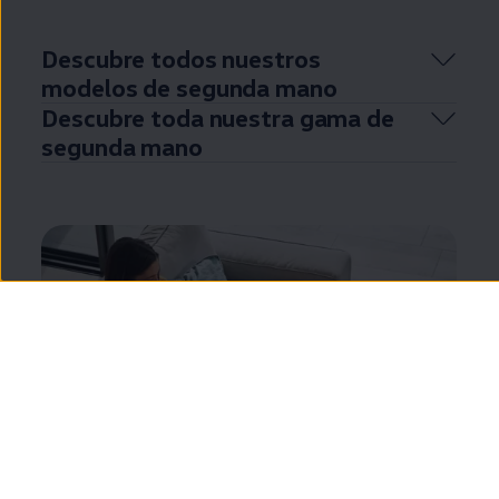
Descubre todos nuestros
modelos de
segunda
mano
Descubre toda nuestra gama de
segunda
mano