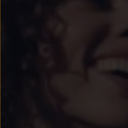
Passat
Tiguan
Touareg
Touran
t-roc-1
Asistencia en carretera