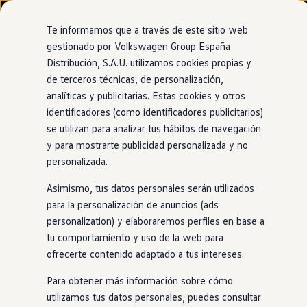
Modelos y configurador
Nuevo ID. Cross
Te informamos que a través de este sitio web
Vehículos Comerciales
gestionado por Volkswagen Group España
Compra y ofertas
Distribución, S.A.U. utilizamos cookies propias y
Ir
Ir
Volkswagen nuevo en stock
directamente
directamente
Volkswagen de ocasión
de terceros técnicas, de personalización,
Ventajas
Approved
al contenido
al pie de
Financiación
analíticas y publicitarias. Estas cookies y otros
página
My Renting
identificadores (como identificadores publicitarios)
My Way
Seguros
se utilizan para analizar tus hábitos de navegación
Empresas
y para mostrarte publicidad personalizada y no
Certificación del estado
Autoescuelas
personalizada.
Eléctricos e híbridos
Más sobre eléctricos
de
la batería
en
Asimismo, tus datos personales serán utilizados
Más sobre híbridos
Plan Auto +
para la personalización de anuncios (ads
eléctricos
CAE
personalization) y elaboraremos perfiles en base a
Etiquetas DGT
tu comportamiento y uso de la web para
Simulador de autonomía, carga y ahorro
Carga y autonomía
ofrecerte contenido adaptado a tus intereses.
En el caso de los
eléctricos
, también estás cubierto.
Soluciones de carga
Tarifas de carga
Nuestros puntos de venta
Approved
ofrecen un servicio de
Para obtener más información sobre cómo
Carga en casa
certificación del estado de la batería para garantizar su
utilizamos tus datos personales, puedes consultar
Modos de carga