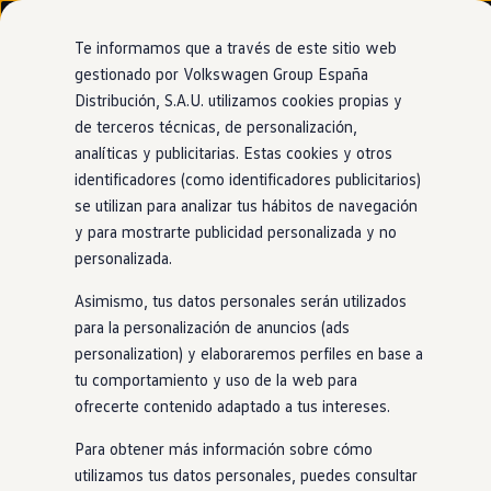
Modelos y configurador
Nuevo ID. Cross
Te informamos que a través de este sitio web
Vehículos Comerciales
gestionado por Volkswagen Group España
Compra y ofertas
Distribución, S.A.U. utilizamos cookies propias y
Ir
Ir
Volkswagen nuevo en stock
directamente
directamente
Volkswagen de ocasión
de terceros técnicas, de personalización,
Ventajas
Approved
al contenido
al pie de
Financiación
analíticas y publicitarias. Estas cookies y otros
página
My Renting
identificadores (como identificadores publicitarios)
My Way
Seguros
se utilizan para analizar tus hábitos de navegación
Empresas
y para mostrarte publicidad personalizada y no
Certificación del estado
Autoescuelas
personalizada.
Eléctricos e híbridos
Más sobre eléctricos
de
la batería
en
Asimismo, tus datos personales serán utilizados
Más sobre híbridos
Plan Auto +
para la personalización de anuncios (ads
eléctricos
CAE
personalization) y elaboraremos perfiles en base a
Etiquetas DGT
tu comportamiento y uso de la web para
Simulador de autonomía, carga y ahorro
Carga y autonomía
ofrecerte contenido adaptado a tus intereses.
En el caso de los
eléctricos
, también estás cubierto.
Soluciones de carga
Tarifas de carga
Nuestros puntos de venta
Approved
ofrecen un servicio de
Para obtener más información sobre cómo
Carga en casa
certificación del estado de la batería para garantizar su
utilizamos tus datos personales, puedes consultar
Modos de carga