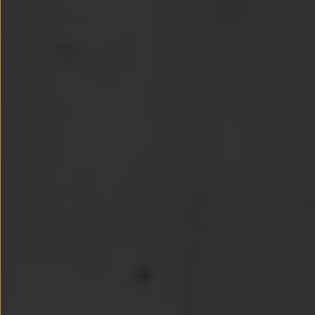
Passat
Tiguan
Touareg
Touran
t-roc-1
Asistencia en carretera