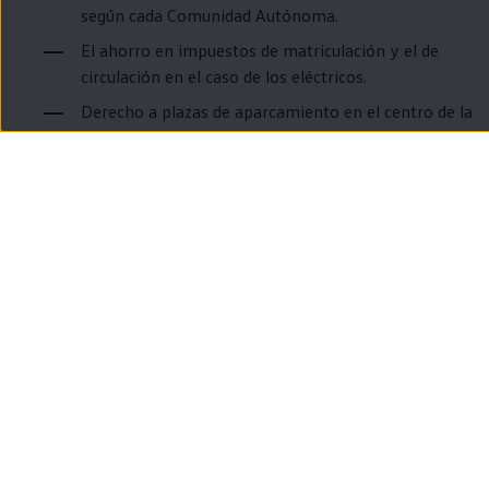
según cada Comunidad Autónoma.
El ahorro
en
impuestos de matriculación y el de
circulación
en
el caso de los
eléctricos
.
Derecho a plazas de aparcamiento
en
el centro de la
ciudad, gratuitas o subvencionadas.
Y otros beneficios que ofrecen algunas empresas
privadas por conducir un
eléctrico
.
¿Cuál se carga
más fácilmente?
¿Cuánta
autonomía
necesitas?
¿Qué etiqueta medioambiental
tienen?