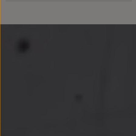
Llantas y neumáticos
Recambios Volkswagen
Accesorios y merchandising
Seguridad
Transporte
Entretenimiento
Personalización
Carga
Merchandising
Todo sobre tu Volkswagen
Tu coche conectado
Luces de advertencia
Manuales del coche
Información sobre EA189
Accede a My Volkswagen
Todo sobre tu Volkswagen
Información sobre Diésel XTL
Suscripción de mantenimiento Long Drive
Modelos anteriores
Beetle
Scirocco
Jetta
Sharan
Golf
Polo