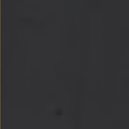
Passat
Tiguan
Touareg
Touran
t-roc-1
Asistencia en carretera