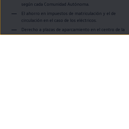
según cada Comunidad Autónoma.
El ahorro
en
impuestos de matriculación y el de
circulación
en
el caso de los
eléctricos
.
Derecho a plazas de aparcamiento
en
el centro de la
ciudad, gratuitas o subvencionadas.
Y otros beneficios que ofrecen algunas empresas
privadas por conducir un
eléctrico
.
¿Cuál se carga
más fácilmente?
¿Cuánta
autonomía
necesitas?
¿Qué etiqueta medioambiental
tienen?