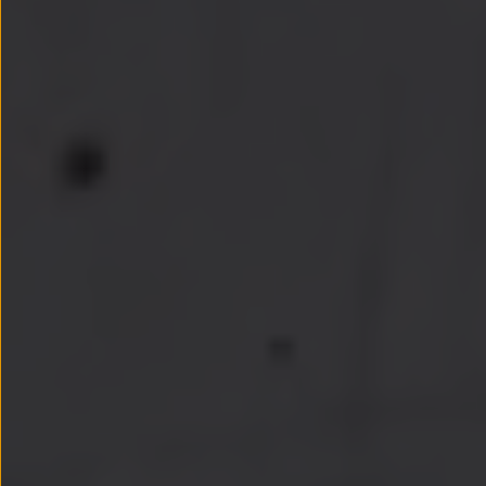
Llantas y neumáticos
Recambios Volkswagen
Accesorios y merchandising
Seguridad
Transporte
Entretenimiento
Personalización
Carga
Merchandising
Todo sobre tu Volkswagen
Tu coche conectado
Luces de advertencia
Manuales del coche
Información sobre EA189
Accede a My Volkswagen
Todo sobre tu Volkswagen
Información sobre Diésel XTL
Suscripción de mantenimiento Long Drive
Modelos anteriores
Beetle
Scirocco
Jetta
Sharan
Golf
Polo