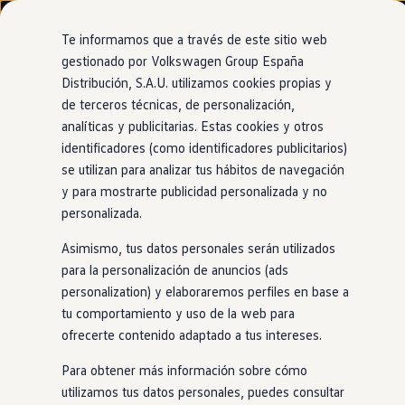
Modelos y configurador
Nuevo ID. Cross
Te informamos que a través de este sitio web
Vehículos Comerciales
gestionado por Volkswagen Group España
Compra y ofertas
Distribución, S.A.U. utilizamos cookies propias y
Ir
Ir
Volkswagen nuevo en stock
directamente
directamente
Volkswagen de ocasión
de terceros técnicas, de personalización,
Ventajas
Approved
al contenido
al pie de
Financiación
analíticas y publicitarias. Estas cookies y otros
página
My Renting
identificadores (como identificadores publicitarios)
My Way
Seguros
se utilizan para analizar tus hábitos de navegación
Empresas
y para mostrarte publicidad personalizada y no
Prueba
del
coche
Autoescuelas
personalizada.
Eléctricos e híbridos
Más sobre eléctricos
Asimismo, tus datos personales serán utilizados
Más sobre híbridos
Ahora puedes conducir un
Volkswagen
de ocasión aunque
Plan Auto +
para la personalización de anuncios (ads
decidas no comprarlo. Contarás con el respaldo y la garantía
CAE
personalization) y elaboraremos perfiles en base a
Etiquetas DGT
del Grupo
Volkswagen
en
todo momento y sin compromiso.
tu comportamiento y uso de la web para
Simulador de autonomía, carga y ahorro
¡Atrévete a probar nuestros coches!
Carga y autonomía
ofrecerte contenido adaptado a tus intereses.
Soluciones de carga
Tarifas de carga
Para obtener más información sobre cómo
Carga en casa
utilizamos tus datos personales, puedes consultar
Modos de carga