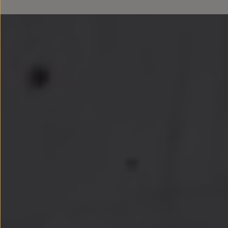
Llantas y neumáticos
Recambios Volkswagen
Accesorios y merchandising
Seguridad
Transporte
Entretenimiento
Personalización
Carga
Merchandising
Todo sobre tu Volkswagen
Tu coche conectado
Luces de advertencia
Manuales del coche
Información sobre EA189
Accede a My Volkswagen
Todo sobre tu Volkswagen
Información sobre Diésel XTL
Suscripción de mantenimiento Long Drive
Modelos anteriores
Beetle
Scirocco
Jetta
Sharan
Golf
Polo