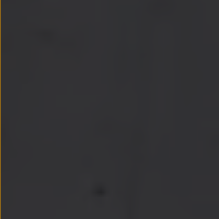
Passat
Tiguan
Touareg
Touran
t-roc-1
Asistencia en carretera