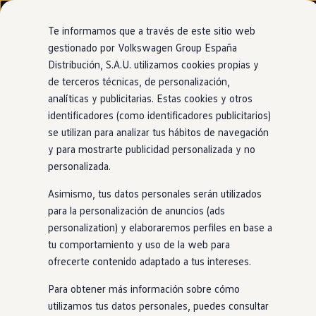
Modelos y configurador
Nuevo ID. Cross
Te informamos que a través de este sitio web
Vehículos Comerciales
gestionado por Volkswagen Group España
Compra y ofertas
Distribución, S.A.U. utilizamos cookies propias y
Ir
Ir
Volkswagen nuevo en stock
directamente
directamente
Volkswagen de ocasión
de terceros técnicas, de personalización,
Ventajas
Approved
al contenido
al pie de
Financiación
analíticas y publicitarias. Estas cookies y otros
página
My Renting
identificadores (como identificadores publicitarios)
My Way
Seguros
se utilizan para analizar tus hábitos de navegación
Empresas
y para mostrarte publicidad personalizada y no
Kilometraje
certificado
Autoescuelas
personalizada.
Eléctricos e híbridos
Más sobre eléctricos
Asimismo, tus datos personales serán utilizados
Más sobre híbridos
Todos
los coches de ocasión
Volkswagen
Approved
cuentan
Plan Auto +
para la personalización de anuncios (ads
con el kilometraje certificado por nuestros expertos de los
CAE
personalization) y elaboraremos perfiles en base a
Etiquetas DGT
Servicios Oficiales.
tu comportamiento y uso de la web para
Simulador de autonomía, carga y ahorro
Carga y autonomía
ofrecerte contenido adaptado a tus intereses.
Por esta razón, la calidad y la fiabilidad de nuestros
Soluciones de carga
productos están garantizadas, ofreciendo la mejor
Tarifas de carga
Para obtener más información sobre cómo
Carga en casa
experiencia de conducción a nuestros clientes.
utilizamos tus datos personales, puedes consultar
Modos de carga