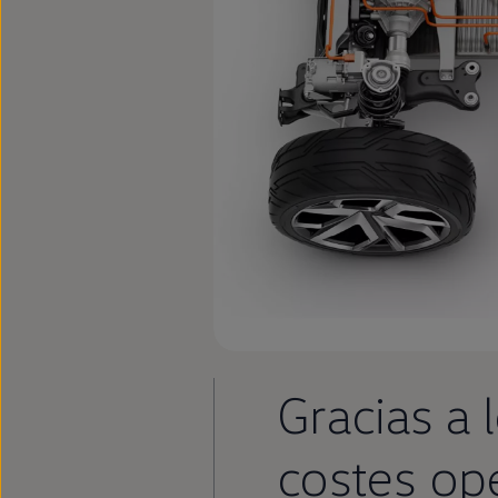
Llantas y neumáticos
Recambios Volkswagen
Accesorios y merchandising
Seguridad
Transporte
Entretenimiento
Personalización
Carga
Merchandising
Todo sobre tu Volkswagen
Tu coche conectado
Luces de advertencia
Manuales del coche
Información sobre EA189
Accede a My Volkswagen
Todo sobre tu Volkswagen
Información sobre Diésel XTL
Suscripción de mantenimiento Long Drive
Modelos anteriores
Beetle
Gracias a 
Scirocco
Jetta
Sharan
costes op
Golf
Polo