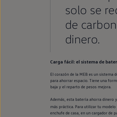
Passat
solo se re
Tiguan
Touareg
Touran
de carbon
t-roc-1
Asistencia en carretera
dinero.
Carga fácil: el sistema de bater
El corazón de la MEB es un sistema de
para ahorrar espacio. Tiene una form
baja y el reparto de pesos mejora.
Además, esta batería ahorra dinero y
más práctica. Para utilizar tu modelo
enchufe de casa,
en
un cargador de p