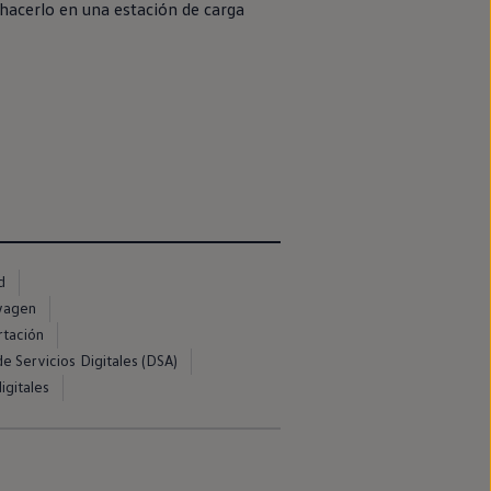
hacerlo
en
una estación de carga
d
swagen
rtación
e Servicios Digitales (DSA)
igitales