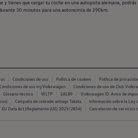
ge
y tienes que cargar tu
coche
en
una autopista alemana, podrás 
durante 30 minutos para una
autonomía
de 290km.
ros
Condiciones de uso
Política de cookies
Política de privacida
Condiciones de uso myVolkswagen
Condiciones de uso de Club Volk
Glosario técnico
WLTP
EA189
Volkswagen ID. Aviso de impo
cos)
Campaña de retirada airbags Takata
Información sobre la Ley d
EU Data Act (Reglamento (UE) 2023/2854)
Cancelación de servicios d