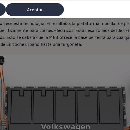
recen todo lo que se puede esperar de la movilidad del
futuro
. So
 un buen empujón
en
nuestro
camino hacia reducir de la huella de 
Aceptar
de todos y además sea sostenible, primero hemos tenido que desar
ofrece esta tecnología. El resultado: la plataforma modular de pr
specíficamente para coches
eléctricos
. Está desarrollada desde c
vos. Esto se debe a que la MEB ofrece la base perfecta para cua
sde un
coche
urbano hasta una furgoneta.
misoras de radio