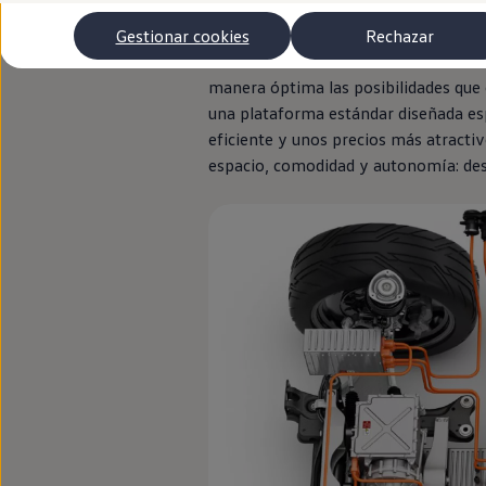
Los modelos de nuestra familia
ID.
of
Autonomía
Clientes y posventa
emisiones
locales: sin duda nos dan
Gestionar cookies
Rechazar
Club Volkswagen
movilidad eléctrica esté al alcance 
Ofertas posventa
manera óptima las posibilidades que 
Eventos y experiencias
Beneficios Volkswagen
una plataforma estándar diseñada e
Asistencia en carretera
eficiente y unos precios más atracti
Servicios de movilidad
espacio, comodidad y
autonomía
: de
Garantía del fabricante
Beneficios del taller oficial
Rent-a-Car
Servicios digitales
Buscar servicios para tu modelo
Volkswagen Apps, inicio de sesión y tienda
Conectar el móvil con el vehículo
Actualizaciones del software, los mapas y las e
Mantenimiento y reparaciones
Revisiones e ITV
Aceite y líquidos del motor
Baterías
Frenos
Motor y chasis
Aire acondicionado y filtros
Faros y lunas
Carrocería y pintura