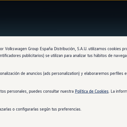
MEB, la plataforma modular de propulsión eléctrica
 Volkswagen Group España Distribución, S.A.U. utilizamos cookies propi
ntificadores publicitarios) se utilizan para analizar tus hábitos de nave
sonalización de anuncios (ads personalization) y elaboraremos perfiles
rma modular para una
tos personales, puedes consultar nuestra
Política de Cookies
. La infor
s sostenible
zarlas o configurarlas según tus preferencias.
vilidad eléctrica