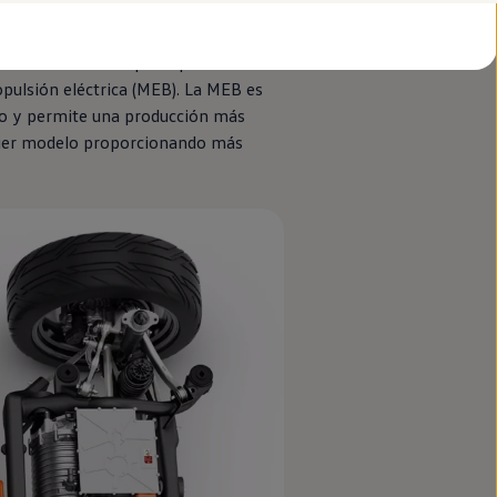
n
eléctricos
, eficientes y no generan
carbono. Pero para conseguir que la
rollar un sistema que explote de
opulsión eléctrica (MEB). La MEB es
ero y permite una producción más
lquier modelo proporcionando más