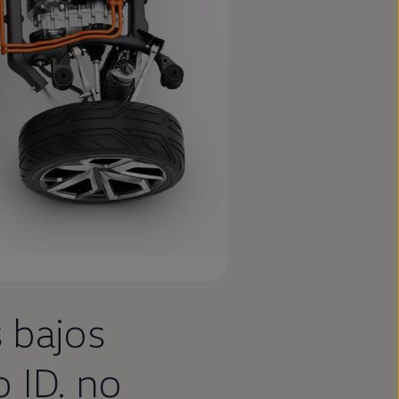
s bajos
o
ID.
no