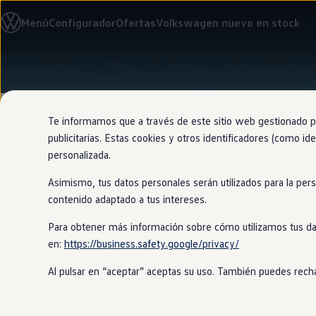
Modelos y configurador
Menú
Configurador
Ofertas
Volkswagen nuevo en stock
Nuevo ID. Cross
Vehículos Comerciales
Compra y ofertas
Volkswagen nuevo en stock
Ir
Ir
Volkswagen de ocasión
directamente
directamente
Financiación
al contenido
al pie de
My Renting
página
My Way
Te informamos que a través de este sitio web gestionado por
Seguros
publicitarias. Estas cookies y otros identificadores (como ide
Empresas
personalizada.
Autoescuelas
Eléctricos e híbridos
Asimismo, tus datos personales serán utilizados para la per
Más sobre eléctricos
Una platafo
Más sobre híbridos
contenido adaptado a tus intereses.
Plan Auto +
CAE
Para obtener más información sobre cómo utilizamos tus da
eléctrica má
Etiquetas DGT
en:
https://business.safety.google/privacy/
Simulador de autonomía, carga y ahorro
Carga y autonomía
Al pulsar en “aceptar” aceptas su uso. También puedes recha
Soluciones de carga
Tarifas de carga
Una visión innovadora de la mo
Carga en casa
Modos de carga