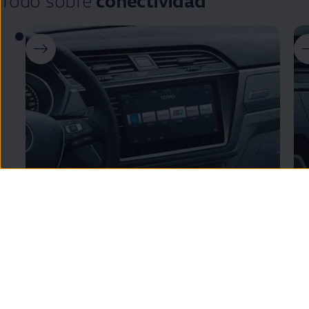
4
VW
Connect
Ap
Tu
Volkswagen
conectado a internet para
Pr