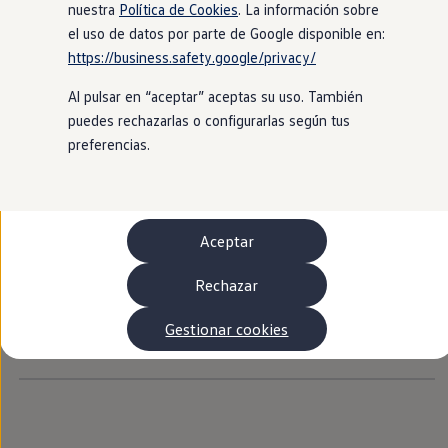
Autonomía
nuestra
Política de Cookies
. La información sobre
Clientes y posventa
el uso de datos por parte de Google disponible en:
Club Volkswagen
Aviso legal
https://business.safety.google/privacy/
Avisos de licencia de terceros
Ofertas posventa
Eventos y experiencias
Condiciones de uso
Política de cookies
Al pulsar en “aceptar” aceptas su uso. También
Beneficios Volkswagen
Política de privacidad
Política de privacidad myVolkswagen
Asistencia en carretera
puedes rechazarlas o configurarlas según tus
Condiciones de uso myVolkswagen
Servicios de movilidad
preferencias.
Garantía del fabricante
Condiciones de uso de Club Volkswagen
Beneficios del taller oficial
Aspectos esenciales corresponsabilidad
Glosario técnico
Rent-a-Car
WLTP
EA189
Volkswagen ID. Aviso de importación
Servicios digitales
Buscar servicios para tu modelo
Volkswagen AG (Aviso legal y textos jurídicos)
Aceptar
Volkswagen Apps, inicio de sesión y tienda
Campaña de retirada airbags Takata
Conectar el móvil con el vehículo
Información sobre la Ley de Servicios Digitales (DSA)
Actualizaciones del software, los mapas y las e
Rechazar
Mantenimiento y reparaciones
Información de seguridad del producto
Revisiones e ITV
EU Data Act (Reglamento (UE) 2023/2854)
Gestionar cookies
Aceite y líquidos del motor
Cancelación de servicios digitales
Baterías
Frenos
Motor y chasis
Aire acondicionado y filtros
Faros y lunas
Carrocería y pintura