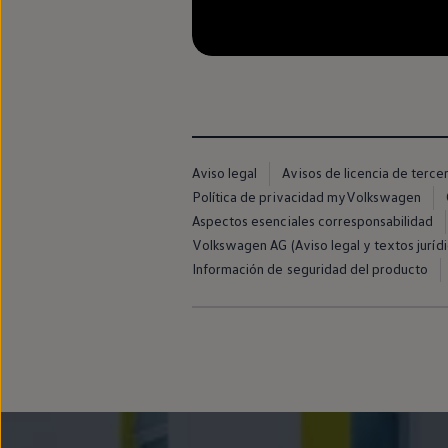
Llantas y neumáticos
Recambios Volkswagen
Accesorios y merchandising
Seguridad
Transporte
Entretenimiento
Personalización
Carga
Merchandising
Todo sobre tu Volkswagen
Aviso legal
Avisos de licencia de terce
Tu coche conectado
Política de privacidad myVolkswagen
Luces de advertencia
Aspectos esenciales corresponsabilidad
Manuales del coche
Información sobre EA189
Volkswagen AG (Aviso legal y textos jurídi
Accede a My Volkswagen
Información de seguridad del producto
Todo sobre tu Volkswagen
Información sobre Diésel XTL
Suscripción de mantenimiento Long Drive
Modelos anteriores
Beetle
Scirocco
Jetta
Sharan
Golf
Polo