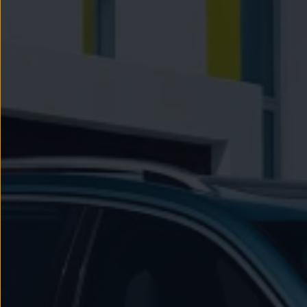
Passat
Tiguan
Touareg
Touran
t-roc-1
Asistencia en carretera