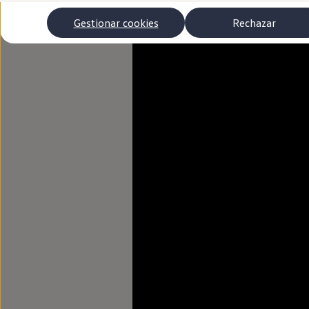
Autonomía
Clientes y posventa
Gestionar cookies
Rechazar
Club Volkswagen
Ofertas posventa
Eventos y experiencias
Beneficios Volkswagen
Asistencia en carretera
Servicios de movilidad
Garantía del fabricante
Beneficios del taller oficial
Rent-a-Car
Servicios digitales
Buscar servicios para tu modelo
Volkswagen Apps, inicio de sesión y tienda
Conectar el móvil con el vehículo
Actualizaciones del software, los mapas y las e
Mantenimiento y reparaciones
Revisiones e ITV
Aceite y líquidos del motor
Baterías
Frenos
Motor y chasis
Aire acondicionado y filtros
Faros y lunas
Carrocería y pintura