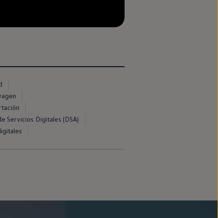
--:--
Remaining time, --:--
d
swagen
rtación
e Servicios Digitales (DSA)
igitales