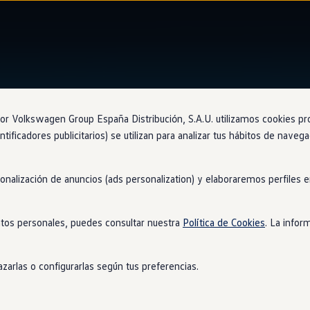
Asistente frontal
 Volkswagen Group España Distribución, S.A.U. utilizamos cookies propi
ntificadores publicitarios) se utilizan para analizar tus hábitos de nave
sonalización de anuncios (ads personalization) y elaboraremos perfiles
táculos
y frena
en
caso
tos personales, puedes consultar nuestra
Política de Cookies
. La infor
etectará cualquier obstáculo que aparezca de forma imprevista fre
iempo.
zarlas o configurarlas según tus preferencias.