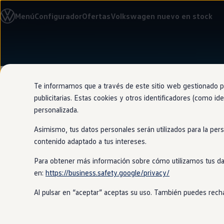
Modelos y configurador
Menú
Configurador
Ofertas
Volkswagen nuevo en stock
Nuevo ID. Cross
Vehículos Comerciales
Compra y ofertas
Volkswagen nuevo en stock
Ir
Ir
Volkswagen de ocasión
directamente
directamente
Financiación
al contenido
al pie de
My Renting
página
My Way
Te informamos que a través de este sitio web gestionado por
Seguros
publicitarias. Estas cookies y otros identificadores (como ide
Empresas
personalizada.
Autoescuelas
Eléctricos e híbridos
Asimismo, tus datos personales serán utilizados para la per
Más sobre eléctricos
Detecta obs
Más sobre híbridos
contenido adaptado a tus intereses.
Plan Auto +
CAE
Para obtener más información sobre cómo utilizamos tus da
Etiquetas DGT
en:
https://business.safety.google/privacy/
Simulador de autonomía, carga y ahorro
Gracias a esta tecnología, tu
Touran
d
Carga y autonomía
forma automática si tú no llegas a t
Al pulsar en “aceptar” aceptas su uso. También puedes recha
Soluciones de carga
Tarifas de carga
Carga en casa
Modos de carga