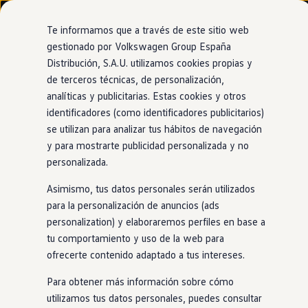
Modelos y configurador
Nuevo ID. Cross
Te informamos que a través de este sitio web
Vehículos Comerciales
gestionado por Volkswagen Group España
Compra y ofertas
Distribución, S.A.U. utilizamos cookies propias y
Ir
Ir
Volkswagen nuevo en stock
directamente
directamente
Volkswagen de ocasión
de terceros técnicas, de personalización,
Freno de emergencia
en
ciudad
al contenido
al pie de
Financiación
analíticas y publicitarias. Estas cookies y otros
página
My Renting
identificadores (como identificadores publicitarios)
My Way
Seguros
se utilizan para analizar tus hábitos de navegación
Empresas
y para mostrarte publicidad personalizada y no
Sabe parar
cuando toca
Autoescuelas
personalizada.
Eléctricos e híbridos
Más sobre eléctricos
Asimismo, tus datos personales serán utilizados
Más sobre híbridos
Tu
T‑Roc
frenará
en
caso de detectar un peligro inminente
Plan Auto +
para la personalización de anuncios (ads
frente a ti para reducir o evitar un posible impacto. Nunca
CAE
personalization) y elaboraremos perfiles en base a
Etiquetas DGT
más tendrás que preocuparte por los peligros que puedan
tu comportamiento y uso de la web para
Simulador de autonomía, carga y ahorro
aparecer.
Carga y autonomía
ofrecerte contenido adaptado a tus intereses.
Soluciones de carga
Tarifas de carga
Para obtener más información sobre cómo
Carga en casa
utilizamos tus datos personales, puedes consultar
Modos de carga