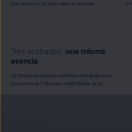
Más atractivo. Sin decir nada, lo dice todo
El 
Tres acabados,
una misma
esencia
Tu forma de conducir también dice quién eres.
Encuentra el
T‑Roc
que mejor habla de ti.