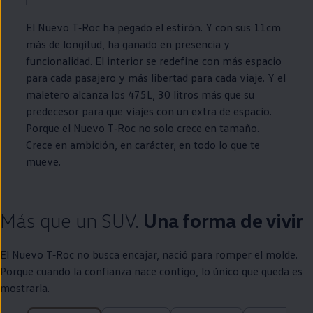
El Nuevo
T‑Roc
ha pegado el estirón. Y con sus 11cm
más de longitud, ha ganado
en
presencia y
funcionalidad. El interior se redefine con más espacio
para cada pasajero y más libertad para cada viaje. Y el
maletero alcanza los 475L, 30 litros más que su
predecesor para que viajes con un extra de espacio.
Porque el Nuevo
T‑Roc
no solo crece
en
tamaño.
Crece
en
ambición,
en
carácter,
en
todo lo que te
mueve.
Más que un SUV.
Una forma de vivir
El Nuevo
T‑Roc
no busca encajar, nació para romper el molde.
Porque cuando la confianza nace contigo, lo único que queda es
mostrarla.
25 de 25 ítems