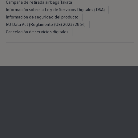
Campaña de retirada airbags Takata
Llantas y neumáticos
Recambios Volkswagen
Información sobre la Ley de Servicios Digitales (DSA)
Accesorios y merchandising
Información de seguridad del producto
Seguridad
EU Data Act (Reglamento (UE) 2023/2854)
Transporte
Entretenimiento
Cancelación de servicios digitales
Personalización
Carga
Merchandising
Todo sobre tu Volkswagen
Tu coche conectado
Luces de advertencia
Manuales del coche
Información sobre EA189
Accede a My Volkswagen
Todo sobre tu Volkswagen
Información sobre Diésel XTL
Suscripción de mantenimiento Long Drive
Modelos anteriores
Beetle
Scirocco
Jetta
Sharan
Golf
Polo