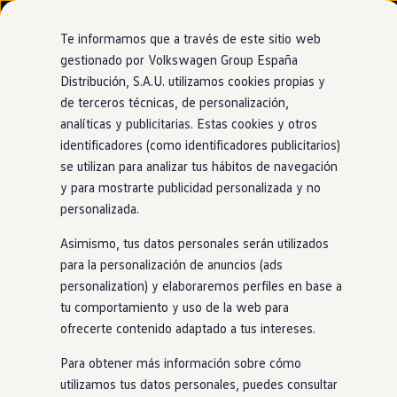
Modelos y configurador
Nuevo ID. Cross
Te informamos que a través de este sitio web
Vehículos Comerciales
gestionado por Volkswagen Group España
Compra y ofertas
Distribución, S.A.U. utilizamos cookies propias y
Ir
Ir
Volkswagen nuevo en stock
directamente
directamente
Volkswagen de ocasión
de terceros técnicas, de personalización,
Asistente de mantenimiento de carril
al contenido
al pie de
Financiación
analíticas y publicitarias. Estas cookies y otros
página
My Renting
identificadores (como identificadores publicitarios)
My Way
Seguros
se utilizan para analizar tus hábitos de navegación
Empresas
y para mostrarte publicidad personalizada y no
Te ayudará
a no perder
Autoescuelas
personalizada.
Eléctricos e híbridos
Más sobre eléctricos
el norte
Asimismo, tus datos personales serán utilizados
Más sobre híbridos
Plan Auto +
para la personalización de anuncios (ads
CAE
personalization) y elaboraremos perfiles en base a
Etiquetas DGT
Con este asistente, tu
T‑Roc
detecta las líneas del carril y, si
tu comportamiento y uso de la web para
Simulador de autonomía, carga y ahorro
ve que te desvías, te avisa. Además, si no respondes a la
Carga y autonomía
ofrecerte contenido adaptado a tus intereses.
señal, el
T‑Roc
girará suavemente el volante para
Soluciones de carga
Tarifas de carga
mantenerte seguro
en
la carretera.
Para obtener más información sobre cómo
Carga en casa
utilizamos tus datos personales, puedes consultar
Modos de carga