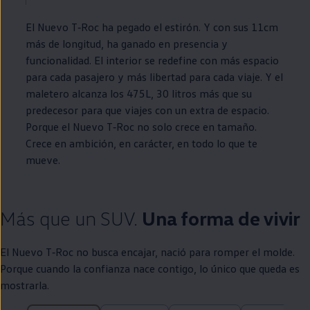
El Nuevo
T‑Roc
ha pegado el estirón. Y con sus 11cm
más de longitud, ha ganado
en
presencia y
funcionalidad. El interior se redefine con más espacio
para cada pasajero y más libertad para cada viaje. Y el
maletero alcanza los 475L, 30 litros más que su
predecesor para que viajes con un extra de espacio.
Porque el Nuevo
T‑Roc
no solo crece
en
tamaño.
Crece
en
ambición,
en
carácter,
en
todo lo que te
mueve.
Más que un SUV.
Una forma de vivir
El Nuevo
T‑Roc
no busca encajar, nació para romper el molde.
Porque cuando la confianza nace contigo, lo único que queda es
mostrarla.
25 de 25 ítems