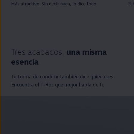
Más atractivo. Sin decir nada, lo dice todo
El 
Tres acabados,
una misma
esencia
Tu forma de conducir también dice quién eres.
Encuentra el
T‑Roc
que mejor habla de ti.