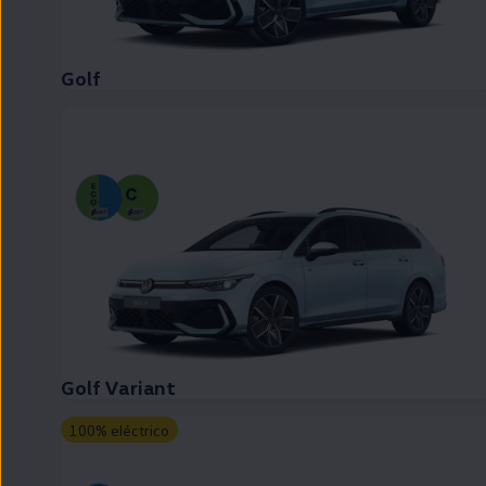
Passat
Tiguan
Touareg
Touran
Golf
t-roc-1
Asistencia en carretera
Golf Variant
100% eléctrico