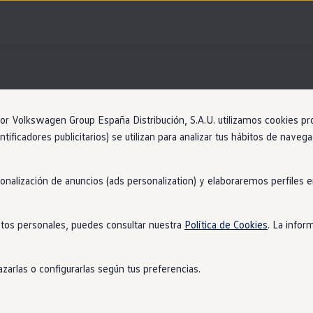
Information
 Volkswagen Group España Distribución, S.A.U. utilizamos cookies propi
ntificadores publicitarios) se utilizan para analizar tus hábitos de nave
Automático
Más filtros
sonalización de anuncios (ads personalization) y elaboraremos perfiles
s sobre
el motor
GTE
tos personales, puedes consultar nuestra
Política de Cookies
. La infor
zarlas o configurarlas según tus preferencias.