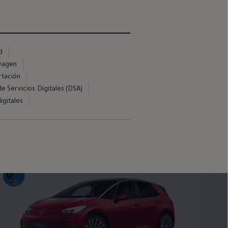
d
swagen
rtación
e Servicios Digitales (DSA)
igitales
T-Roc Cabrio
100% eléctrico