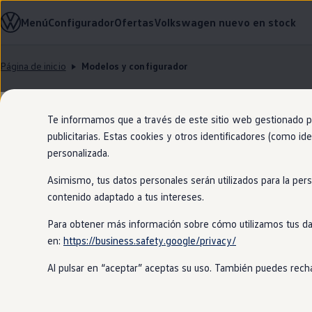
Modelos y configurador
Menú
Configurador
Ofertas
Volkswagen nuevo en stock
Nuevo ID. Cross
Vehículos Comerciales
Compra y ofertas
Página de inicio
Modelos y configurador
Volkswagen nuevo en stock
Ir
Ir
Volkswagen de ocasión
directamente
directamente
Financiación
al contenido
al pie de
My Renting
página
My Way
Te informamos que a través de este sitio web gestionado por
31
Modelos
Seguros
publicitarias. Estas cookies y otros identificadores (como ide
Empresas
personalizada.
Autoescuelas
Eléctricos e híbridos
SUV
Eléctrico
Gasolina
Híbrido enchufable
Asimismo, tus datos personales serán utilizados para la per
Más sobre eléctricos
Descubre má
Más sobre híbridos
contenido adaptado a tus intereses.
Plan Auto +
CAE
100% eléctrico
Para obtener más información sobre cómo utilizamos tus da
Etiquetas DGT
en:
https://business.safety.google/privacy/
Simulador de autonomía, carga y ahorro
Carga y autonomía
Al pulsar en “aceptar” aceptas su uso. También puedes recha
Soluciones de carga
Tarifas de carga
Carga en casa
Modos de carga