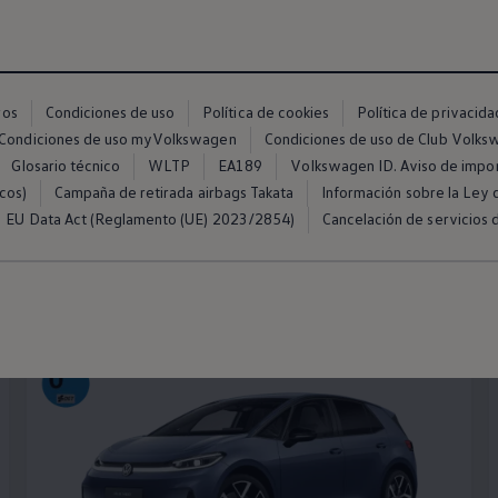
ros
Condiciones de uso
Política de cookies
Política de privacida
Condiciones de uso myVolkswagen
Condiciones de uso de Club Volk
Glosario técnico
WLTP
EA189
Volkswagen ID. Aviso de impo
cos)
Campaña de retirada airbags Takata
Información sobre la Ley d
EU Data Act (Reglamento (UE) 2023/2854)
Cancelación de servicios d
Nuevo T-Roc
100% eléctrico