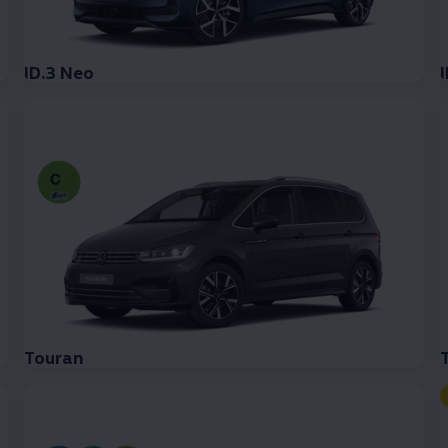
ID.3 Neo
I
Touran