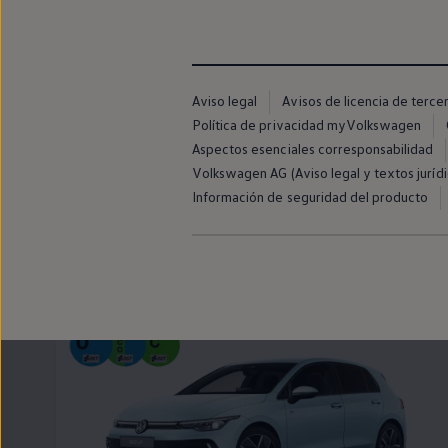
Llantas y neumáticos
Recambios Volkswagen
Accesorios y merchandising
Seguridad
Transporte
Entretenimiento
Aviso legal
Avisos de licencia de terce
Personalización
Política de privacidad myVolkswagen
Carga
Aspectos esenciales corresponsabilidad
Merchandising
Todo sobre tu Volkswagen
Volkswagen AG (Aviso legal y textos jurídi
Tu coche conectado
Información de seguridad del producto
Luces de advertencia
Manuales del coche
Taigo
Información sobre EA189
Accede a My Volkswagen
Todo sobre tu Volkswagen
Información sobre Diésel XTL
Suscripción de mantenimiento Long Drive
Modelos anteriores
Beetle
Scirocco
Jetta
Sharan
Golf
Polo