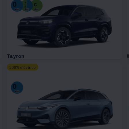
Tayron
I
100% eléctrico