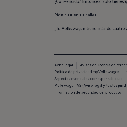
¿Convencido? Entonces, solo tienes q
Llantas y neumáticos
Recambios Volkswagen
Accesorios y merchandising
Pide cita
en
tu taller
Seguridad
Transporte
¿Tu
Volkswagen
tiene más de cuatro 
Entretenimiento
Personalización
Carga
Merchandising
Todo sobre tu Volkswagen
Tu coche conectado
Luces de advertencia
Manuales del coche
Aviso legal
Avisos de licencia de terce
Información sobre EA189
Política de privacidad myVolkswagen
Accede a My Volkswagen
Aspectos esenciales corresponsabilidad
Todo sobre tu Volkswagen
Información sobre Diésel XTL
Volkswagen AG (Aviso legal y textos jurídi
Suscripción de mantenimiento Long Drive
Información de seguridad del producto
Modelos anteriores
Beetle
Scirocco
Jetta
Sharan
Golf
Polo