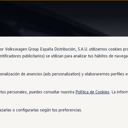
Information
 Volkswagen Group España Distribución, S.A.U. utilizamos cookies propi
ntificadores publicitarios) se utilizan para analizar tus hábitos de nave
sonalización de anuncios (ads personalization) y elaboraremos perfiles
 medida
para tu
Volksw
tos personales, puedes consultar nuestra
Política de Cookies
. La infor
gen
y quién puede usarlo?
zarlas o configurarlas según tus preferencias.
n
pueden hacer uso de
nuestro
Servicio Oficial. Con las piezas orig
able, sin importar qué modelo conduces y contarás con el asesoram