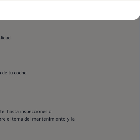
lidad.
a de tu
coche
.
ste, hasta inspecciones o
bre el tema del mantenimiento y la