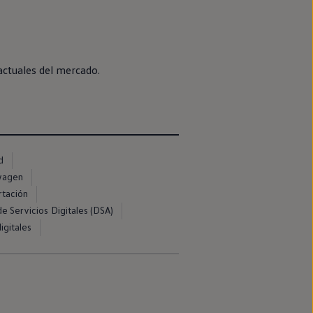
actuales del mercado.
d
swagen
rtación
e Servicios Digitales (DSA)
igitales