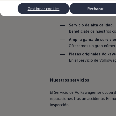
empleados y del mejor
equipamiento
Autonomía
Clientes y posventa
Gestionar cookies
Rechazar
Club Volkswagen
Ventajas para ti
Ofertas posventa
Eventos y experiencias
Servicio de alta calidad.
Beneficios Volkswagen
Asistencia en carretera
Benefíciate de nuestros c
Servicios de movilidad
Amplia gama de servicio
Garantía del fabricante
Beneficios del taller oficial
Ofrecemos un gran número
Rent-a-Car
Servicios digitales
Piezas originales
Volksw
Buscar servicios para tu modelo
En el Servicio de
Volkswa
Volkswagen Apps, inicio de sesión y tienda
Conectar el móvil con el vehículo
Actualizaciones del software, los mapas y las e
Mantenimiento y reparaciones
Nuestros servicios
Revisiones e ITV
Aceite y líquidos del motor
Baterías
El Servicio de
Volkswagen
se ocupa d
Frenos
reparaciones tras un accidente. En n
Motor y chasis
inspección.
Aire acondicionado y filtros
Faros y lunas
Carrocería y pintura