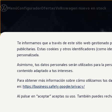
Modelos y configurador
Menú
Configurador
Ofertas
Volkswagen nuevo en stock
Nuevo ID. Cross
Vehículos Comerciales
Compra y ofertas
Volkswagen nuevo en stock
Ir
Ir
Volkswagen de ocasión
directamente
directamente
Financiación
al contenido
al pie de
My Renting
página
My Way
Te informamos que a través de este sitio web gestionado por
Seguros
publicitarias. Estas cookies y otros identificadores (como ide
Empresas
personalizada.
Autoescuelas
Eléctricos e híbridos
Asimismo, tus datos personales serán utilizados para la per
Más sobre eléctricos
Servicios a
Más sobre híbridos
contenido adaptado a tus intereses.
Plan Auto +
CAE
Para obtener más información sobre cómo utilizamos tus da
Etiquetas DGT
en:
https://business.safety.google/privacy/
Simulador de autonomía, carga y ahorro
¿Qué es el servicio de
Volkswa
Carga y autonomía
Al pulsar en “aceptar” aceptas su uso. También puedes recha
Soluciones de carga
Todos
los conductores de
Volkswage
Tarifas de carga
Carga en casa
servicios disfrutarás de un viaje fi
Modos de carga