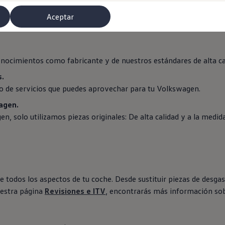
técnico.
Aceptar
onocimientos como fabricante y de nuestros estándares de alta ca
s.
 de servicios que puedes aprovechar para tu
Volkswagen
.
agen
.
gen
, solo utilizamos piezas originales: De alta calidad y a la medid
misoras de radio
e todos los aspectos de tu
coche
. Desde sustituir piezas de desga
uestra página
Revisiones e ITV
, encontrarás más información so