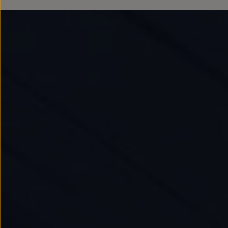
Passat
Tiguan
Touareg
Touran
t-roc-1
Asistencia en carretera