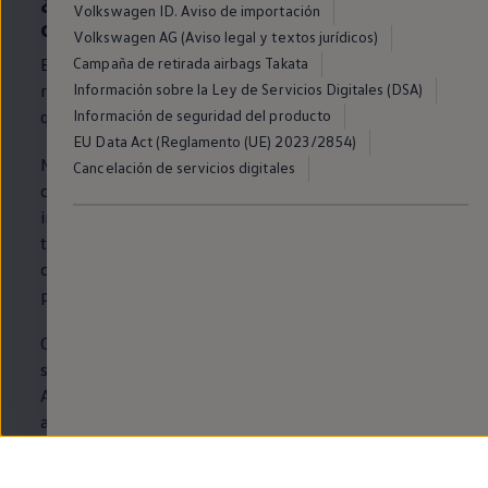
Volkswagen ID. Aviso de importación
coche
?
Volkswagen AG (Aviso legal y textos jurídicos)
En la pantalla de tu
coche
solo podrás ver de las
Campaña de retirada airbags Takata
revisiones que incluyen un cambio de aceite, aquellas
Información sobre la Ley de Servicios Digitales (DSA)
que son necesarias después de xxx km o xxx años*.
Información de seguridad del producto
EU Data Act (Reglamento (UE) 2023/2854)
Nuestro mantenimiento se divide
en
citas con un
Cancelación de servicios digitales
cambio de aceite, a las que deberás acudir cuando el
intervalo de mantenimiento o el sistema multimedia
te lo indiquen. En el caso de citas sin cambio de aceite,
como una inspección, verás la fecha de la misma
en
el
pilar de la puerta.
Cumpliendo con estos plazos, puedes preservar la
seguridad operacional y el valor de tu
Volkswagen
.
Además, nuestra asistencia
en
carretera (por avería y
accidente) sigue siendo gratuita cuando mantienes las
unidades
de servicio recomendadas.