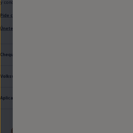
1
y condiciones específicas de este servicio.
Pide cita
en
tu taller
Únete al Club
Volkswagen
Chequeo pre-ITV
Volkswagen
check
Aplicación In-Car Servicio del vehículo