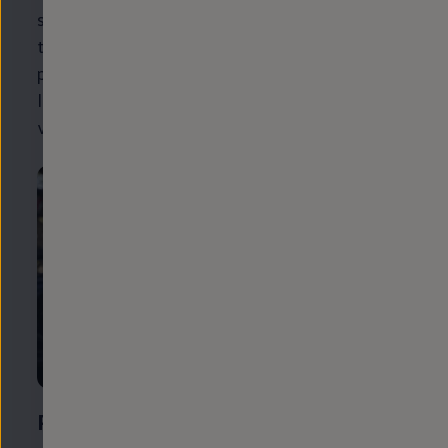
servicio flexible. Independientemente de que
tengas un
ID.3
,
Golf
,
Tiguan
u otro modelo, los
profesionales del taller comprobarán y revisarán
los aspectos relevantes para tu seguridad al
volante.
Plazos