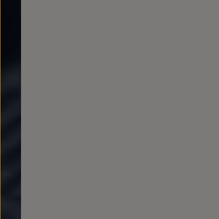
Passat
Tiguan
Touareg
Touran
t-roc-1
Asistencia en carretera