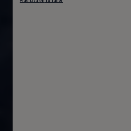
Pide cita
en
tu taller
Llantas y neumáticos
Recambios Volkswagen
Accesorios y merchandising
Seguridad
Transporte
Entretenimiento
Personalización
Carga
Merchandising
Todo sobre tu Volkswagen
Tu coche conectado
Luces de advertencia
Manuales del coche
Información sobre EA189
Accede a My Volkswagen
Todo sobre tu Volkswagen
Información sobre Diésel XTL
Suscripción de mantenimiento Long Drive
Modelos anteriores
Beetle
Scirocco
Jetta
Sharan
Golf
Polo