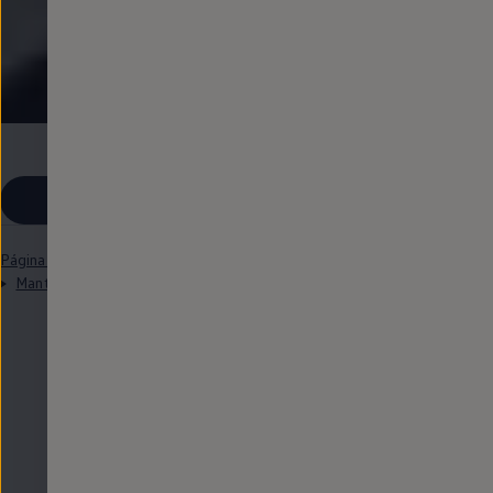
Revisiones
e ITV
Pide cita en tu taller
Página de inicio
Clientes y posventa
Mantenimiento y reparaciones
Revisiones e ITV
Obtén más
información sobre el
mantenimiento, la