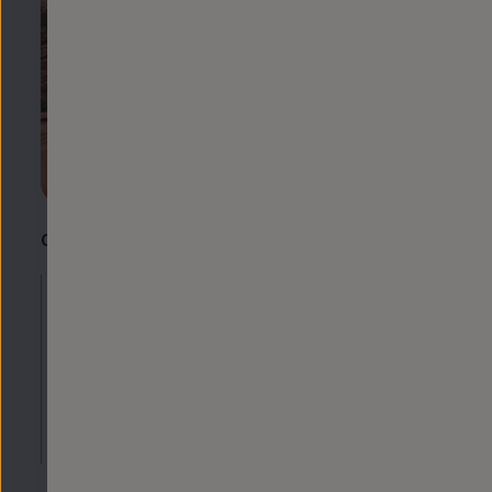
Chequeo de seguridad gratuito
Prepara tu
coche
para estas
vacaciones