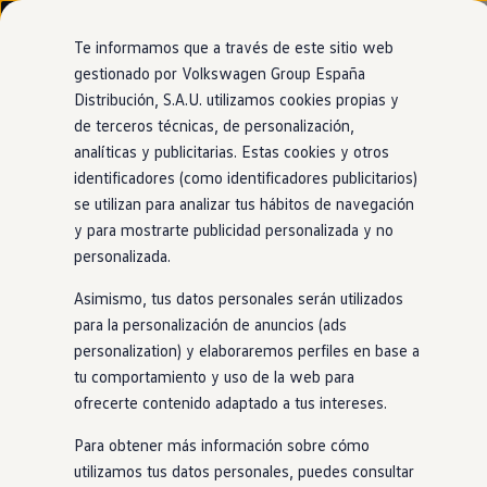
Modelos y configurador
Complementos
de movilidad
Nuevo ID. Cross
Te informamos que a través de este sitio web
Vehículos Comerciales
gestionado por Volkswagen Group España
Tanto si tu
Volkswagen
está
en
el taller como si tu
Compra y ofertas
Distribución, S.A.U. utilizamos cookies propias y
Ir
Ir
Volkswagen nuevo en stock
agenda está repleta de citas, te mantendremos
en
directamente
directamente
Volkswagen de ocasión
de terceros técnicas, de personalización,
movimiento.
al contenido
al pie de
Financiación
analíticas y publicitarias. Estas cookies y otros
página
My Renting
identificadores (como identificadores publicitarios)
My Way
Servicio de recogida y
entrega
Seguros
se utilizan para analizar tus hábitos de navegación
Empresas
y para mostrarte publicidad personalizada y no
Benefíciate de las siguientes ventajas:
Autoescuelas
personalizada.
Eléctricos e híbridos
Más sobre eléctricos
Flexibilidad.
Asimismo, tus datos personales serán utilizados
Más sobre híbridos
Tú eliges el lugar de la recogida y la
Plan Auto +
para la personalización de anuncios (ads
CAE
devolución.
personalization) y elaboraremos perfiles en base a
Etiquetas DGT
Fácil.
tu comportamiento y uso de la web para
Simulador de autonomía, carga y ahorro
Carga y autonomía
Vamos a recoger tu
Volkswagen
antes de
ofrecerte contenido adaptado a tus intereses.
Soluciones de carga
una cita de servicio o reparación y te lo
Tarifas de carga
Para obtener más información sobre cómo
devolvemos después.
Carga en casa
utilizamos tus datos personales, puedes consultar
Modos de carga