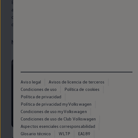
En la pegatina situada
en
el pilar de la puerta o
en
el
aviso del calendario de servicio del velocímetro verás
cuándo toca la próxima cita de revisión. Esta depende
de si toca o no cambio de aceite.
Más sobre el servicio de emergencia
Aviso legal
Avisos de licencia de terceros
Condiciones de uso
Política de cookies
Política de privacidad
Política de privacidad myVolkswagen
Condiciones de uso myVolkswagen
Condiciones de uso de Club Volkswagen
Aspectos esenciales corresponsabilidad
Glosario técnico
WLTP
EA189
¿Cuándo es la próxima revisión de mi