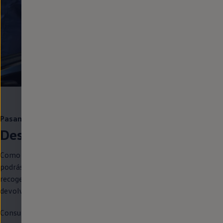
Pasamos la ITV por ti
Despreocúpate
de la ITV
Como sabemos que tu tiempo vale oro, al formar parte del club
podrás disfrutar del servicio ITV. Nos encargaremos de todo:
recogemos el
coche
en
tu casa, lo llevamos a pasar la ITV y te lo
devolvemos
en
tu casa. ¡Así de fácil!
Consulta con tu Servicio Oficial las características, disponibilidad