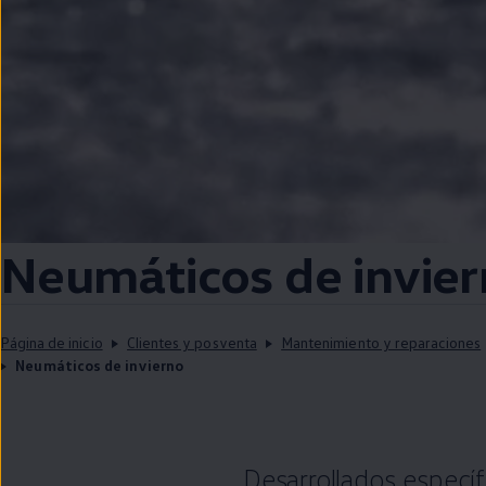
Neumáticos de invie
Página de inicio
Clientes y posventa
Mantenimiento y reparaciones
Neumáticos de invierno
Desarrollados especí