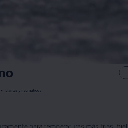
rno
Llantas y neumáticos
ficamente para temperaturas más frías, hie