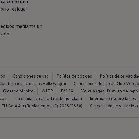
, así como una
rio residual.
tegidos mediante un
xión.
ros
Condiciones de uso
Política de cookies
Política de privacida
Condiciones de uso myVolkswagen
Condiciones de uso de Club Volk
Glosario técnico
WLTP
EA189
Volkswagen ID. Aviso de impo
cos)
Campaña de retirada airbags Takata
Información sobre la Ley d
EU Data Act (Reglamento (UE) 2023/2854)
Cancelación de servicios d