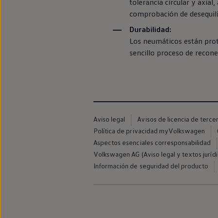
tolerancia circular y axial
Passat
comprobación de desequilib
Tiguan
Touareg
Durabilidad:
Touran
Los neumáticos están pro
t-roc-1
Asistencia en carretera
sencillo proceso de recone
Aviso legal
Avisos de licencia de terce
Política de privacidad myVolkswagen
Aspectos esenciales corresponsabilidad
Volkswagen AG (Aviso legal y textos jurídi
Información de seguridad del producto