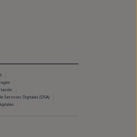
d
swagen
rtación
e Servicios Digitales (DSA)
igitales