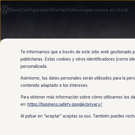
Modelos y configurador
Menú
Configurador
Ofertas
Volkswagen nuevo en stock
Nuevo ID. Cross
Vehículos Comerciales
Compra y ofertas
Volkswagen nuevo en stock
Ir
Ir
Volkswagen de ocasión
directamente
directamente
Financiación
al contenido
al pie de
My Renting
página
My Way
Te informamos que a través de este sitio web gestionado por
Seguros
publicitarias. Estas cookies y otros identificadores (como ide
Empresas
personalizada.
Autoescuelas
Eléctricos e híbridos
Asimismo, tus datos personales serán utilizados para la per
Más sobre eléctricos
Ruedas com
Más sobre híbridos
contenido adaptado a tus intereses.
Plan Auto +
CAE
Para obtener más información sobre cómo utilizamos tus da
Etiquetas DGT
en:
https://business.safety.google/privacy/
Simulador de autonomía, carga y ahorro
Disfruta de viajes más cómodos con 
Carga y autonomía
Al pulsar en “aceptar” aceptas su uso. También puedes recha
Soluciones de carga
Tarifas de carga
Carga en casa
Modos de carga