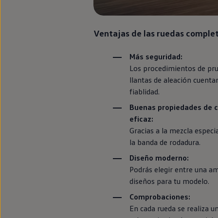
Llantas y neumáticos
Recambios Volkswagen
Accesorios y merchandising
Seguridad
Ventajas de las ruedas comple
Transporte
Entretenimiento
Más seguridad:
Personalización
Carga
Los procedimientos de pru
Merchandising
llantas de aleación cuenta
Todo sobre tu Volkswagen
fiablidad.
Tu coche conectado
Luces de advertencia
Buenas propiedades de c
Manuales del coche
eficaz:
Información sobre EA189
Accede a My Volkswagen
Gracias a la mezcla
especi
Todo sobre tu Volkswagen
la banda de rodadura.
Información sobre Diésel XTL
Suscripción de mantenimiento Long Drive
Diseño moderno:
Modelos anteriores
Podrás elegir entre una a
Beetle
Scirocco
diseños para tu modelo.
Jetta
Comprobaciones:
Sharan
Golf
En cada rueda se realiza u
Polo