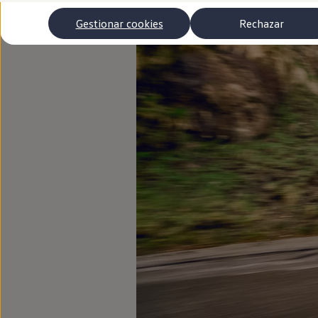
Autonomía
Clientes y posventa
Gestionar cookies
Rechazar
Club Volkswagen
Ofertas posventa
Eventos y experiencias
Beneficios Volkswagen
Asistencia en carretera
Servicios de movilidad
Garantía del fabricante
Beneficios del taller oficial
Rent-a-Car
Servicios digitales
Buscar servicios para tu modelo
Volkswagen Apps, inicio de sesión y tienda
Conectar el móvil con el vehículo
Actualizaciones del software, los mapas y las e
Mantenimiento y reparaciones
Revisiones e ITV
Aceite y líquidos del motor
Baterías
Frenos
Motor y chasis
Aire acondicionado y filtros
Faros y lunas
Carrocería y pintura