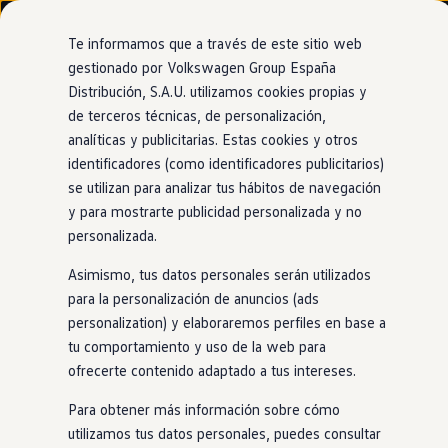
Modelos y configurador
Nuevo ID. Cross
Te informamos que a través de este sitio web
Vehículos Comerciales
gestionado por Volkswagen Group España
Compra y ofertas
Distribución, S.A.U. utilizamos cookies propias y
Ir
Ir
Volkswagen nuevo en stock
directamente
directamente
Volkswagen de ocasión
de terceros técnicas, de personalización,
al contenido
al pie de
Information
Financiación
analíticas y publicitarias. Estas cookies y otros
página
My Renting
identificadores (como identificadores publicitarios)
My Way
Seguros
se utilizan para analizar tus hábitos de navegación
Empresas
y para mostrarte publicidad personalizada y no
Un plus de garantía
para
Autoescuelas
personalizada.
Eléctricos e híbridos
Más sobre eléctricos
tu
coche
Asimismo, tus datos personales serán utilizados
Más sobre híbridos
Plan Auto +
para la personalización de anuncios (ads
CAE
personalization) y elaboraremos perfiles en base a
Etiquetas DGT
Los Neumáticos+ se desarrollan y prueban
en
colaboración
tu comportamiento y uso de la web para
Simulador de autonomía, carga y ahorro
con los principales fabricantes de neumáticos,
Carga y autonomía
ofrecerte contenido adaptado a tus intereses.
especialmente para los modelos
Volkswagen
, para mejorar
Soluciones de carga
Tarifas de carga
notablemente la calidad, la comodidad, el rendimiento y la
Para obtener más información sobre cómo
Carga en casa
eficiencia
. Los neumáticos del fabricante pueden
utilizamos tus datos personales, puedes consultar
Modos de carga