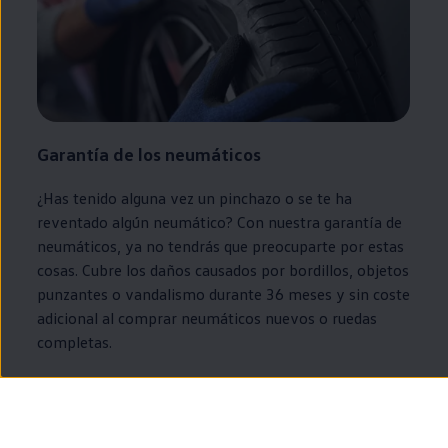
Garantía de los neumáticos
¿Has tenido alguna vez un pinchazo o se te ha
reventado algún neumático? Con nuestra garantía de
neumáticos, ya no tendrás que preocuparte por estas
cosas. Cubre los daños causados por bordillos, objetos
punzantes o vandalismo durante 36 meses y sin coste
adicional al comprar neumáticos nuevos o ruedas
completas.
Más sobre la garantía de los neumáticos