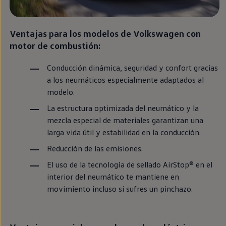
Llantas y neumáticos
Recambios Volkswagen
Accesorios y merchandising
Ventajas para los modelos de
Volkswagen
con
Seguridad
Transporte
motor de combustión:
Entretenimiento
Personalización
Conducción dinámica, seguridad y confort gracias
Carga
Merchandising
a los neumáticos especialmente adaptados al
Todo sobre tu Volkswagen
modelo.
Tu coche conectado
Luces de advertencia
La estructura optimizada del neumático y la
Manuales del coche
mezcla
especial
de materiales garantizan una
Información sobre EA189
larga vida útil y estabilidad
en
la conducción.
Accede a My Volkswagen
Todo sobre tu Volkswagen
Reducción de las
emisiones
.
Información sobre Diésel XTL
Suscripción de mantenimiento Long Drive
El uso de la tecnología de sellado AirStop®
en
el
Modelos anteriores
interior del neumático te mantiene
en
Beetle
Scirocco
movimiento incluso si sufres un pinchazo.
Jetta
Sharan
Golf
Polo