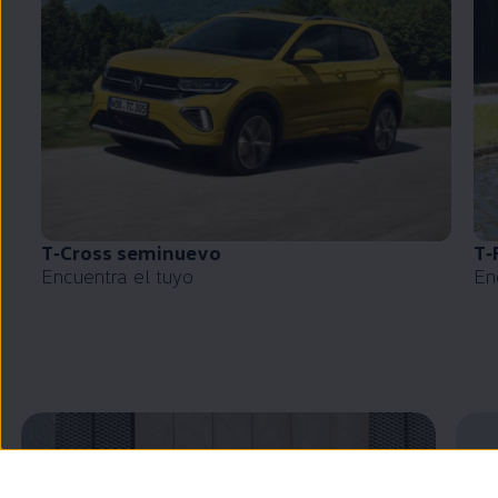
T‑Cross
seminuevo
T‑
Encuentra el tuyo
En
Enable fullscreen mode