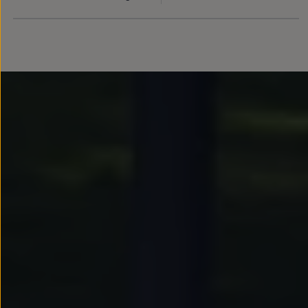
Llantas y neumáticos
Recambios Volkswagen
Accesorios y merchandising
Seguridad
Transporte
Entretenimiento
Personalización
Carga
Merchandising
Todo sobre tu Volkswagen
Tu coche conectado
Luces de advertencia
Manuales del coche
Información sobre EA189
Accede a My Volkswagen
Todo sobre tu Volkswagen
Información sobre Diésel XTL
Suscripción de mantenimiento Long Drive
Modelos anteriores
Beetle
Scirocco
Jetta
Sharan
Golf
Polo