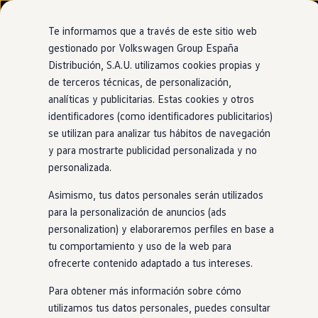
Modelos y configurador
Nuevo ID. Cross
Te informamos que a través de este sitio web
Vehículos Comerciales
gestionado por Volkswagen Group España
Compra y ofertas
Distribución, S.A.U. utilizamos cookies propias y
Ir
Ir
Volkswagen nuevo en stock
directamente
directamente
Volkswagen de ocasión
de terceros técnicas, de personalización,
Ventajas
Approved
al contenido
al pie de
Financiación
analíticas y publicitarias. Estas cookies y otros
página
My Renting
identificadores (como identificadores publicitarios)
My Way
Seguros
se utilizan para analizar tus hábitos de navegación
Empresas
y para mostrarte publicidad personalizada y no
Garantía europea de
Autoescuelas
personalizada.
Eléctricos e híbridos
Más sobre eléctricos
hasta 24 meses
Asimismo, tus datos personales serán utilizados
Más sobre híbridos
Plan Auto +
para la personalización de anuncios (ads
CAE
personalization) y elaboraremos perfiles en base a
Etiquetas DGT
Los coches
Volkswagen
certificados por
Volkswagen
tu comportamiento y uso de la web para
Simulador de autonomía, carga y ahorro
Approved
ofrecen la tranquilidad de contar con una amplia
Carga y autonomía
ofrecerte contenido adaptado a tus intereses.
garantía que cubre los costes de reparación
en
los Servicios
Soluciones de carga
Tarifas de carga
Oficiales del Grupo
Volkswagen
en
toda Europa. Esto
Para obtener más información sobre cómo
Carga en casa
significa que, independientemente de la ubicación, los
utilizamos tus datos personales, puedes consultar
Modos de carga