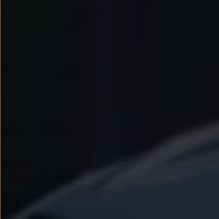
Passat
Tiguan
Touareg
Touran
t-roc-1
Asistencia en carretera