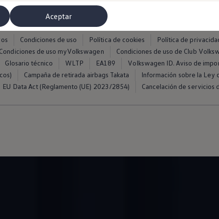
Aceptar
ros
Condiciones de uso
Política de cookies
Política de privacida
Condiciones de uso myVolkswagen
Condiciones de uso de Club Volk
Glosario técnico
WLTP
EA189
Volkswagen ID. Aviso de impo
cos)
Campaña de retirada airbags Takata
Información sobre la Ley d
EU Data Act (Reglamento (UE) 2023/2854)
Cancelación de servicios d
misoras de radio