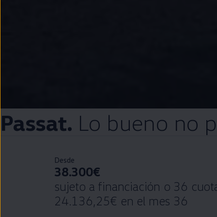
Passat
.
Lo bueno no 
Desde
38.300€
sujeto a financiación o 36 cuo
24.136,25€ en el mes 36