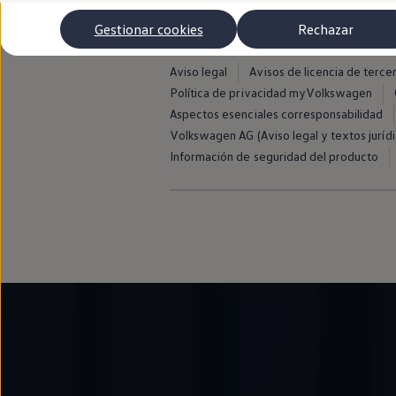
Autonomía
Clientes y posventa
Gestionar cookies
Rechazar
Club Volkswagen
Ofertas posventa
Eventos y experiencias
Aviso legal
Avisos de licencia de terce
Beneficios Volkswagen
Política de privacidad myVolkswagen
Asistencia en carretera
Aspectos esenciales corresponsabilidad
Servicios de movilidad
Garantía del fabricante
Volkswagen AG (Aviso legal y textos jurídi
Beneficios del taller oficial
Información de seguridad del producto
Rent-a-Car
Servicios digitales
Buscar servicios para tu modelo
Volkswagen Apps, inicio de sesión y tienda
Conectar el móvil con el vehículo
Actualizaciones del software, los mapas y las e
Mantenimiento y reparaciones
Revisiones e ITV
Aceite y líquidos del motor
Baterías
Frenos
Motor y chasis
Aire acondicionado y filtros
Faros y lunas
Carrocería y pintura