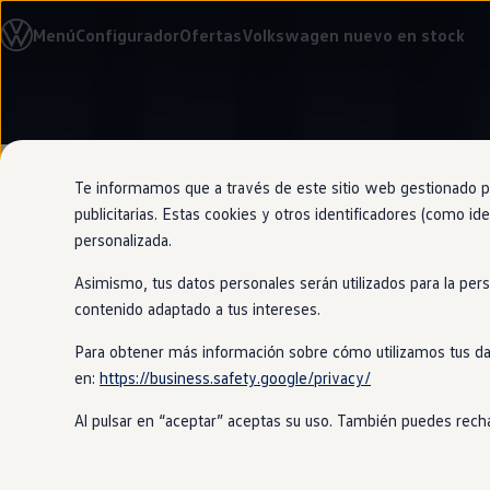
Modelos y configurador
Menú
Configurador
Ofertas
Volkswagen nuevo en stock
Nuevo ID. Cross
Vehículos Comerciales
Compra y ofertas
Volkswagen nuevo en stock
Ir
Ir
Volkswagen de ocasión
directamente
directamente
Financiación
al contenido
al pie de
My Renting
página
My Way
Te informamos que a través de este sitio web gestionado por
Seguros
publicitarias. Estas cookies y otros identificadores (como ide
Empresas
personalizada.
Autoescuelas
Eléctricos e híbridos
Asimismo, tus datos personales serán utilizados para la per
Más sobre eléctricos
Cuando lo p
Más sobre híbridos
contenido adaptado a tus intereses.
Plan Auto +
CAE
Para obtener más información sobre cómo utilizamos tus da
Etiquetas DGT
en:
https://business.safety.google/privacy/
Simulador de autonomía, carga y ahorro
Tu
Passat
y tú seréis uno gracias a s
Carga y autonomía
sorprenderán sus nuevos toques de lu
Al pulsar en “aceptar” aceptas su uso. También puedes recha
Soluciones de carga
iluminación ambiental o el espacio 
Tarifas de carga
Carga en casa
Modos de carga