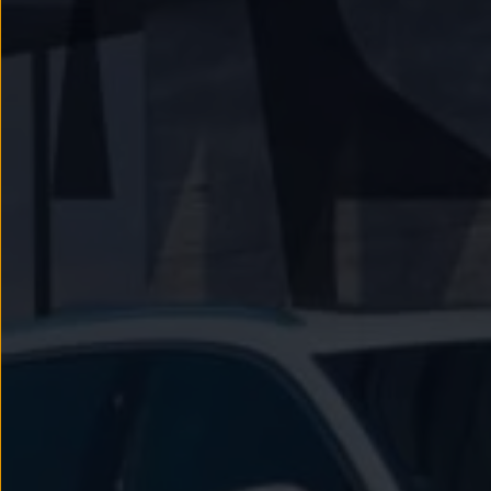
Passat
Tiguan
Touareg
Touran
t-roc-1
Asistencia en carretera