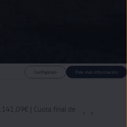
Configúralo
Pide más información
.141,09€ | Cuota final de
1
2