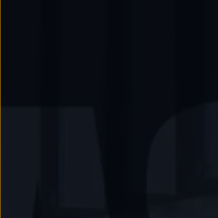
Llantas y neumáticos
Recambios Volkswagen
Accesorios y merchandising
Seguridad
Transporte
Entretenimiento
Personalización
Carga
Merchandising
Todo sobre tu Volkswagen
Tu coche conectado
Luces de advertencia
Manuales del coche
Información sobre EA189
Accede a My Volkswagen
Todo sobre tu Volkswagen
Información sobre Diésel XTL
Suscripción de mantenimiento Long Drive
Modelos anteriores
Beetle
Scirocco
Jetta
Sharan
Golf
Polo