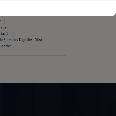
d
swagen
rtación
e Servicios Digitales (DSA)
igitales