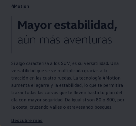
4Motion
Mayor estabilidad,
aún más aventuras
Si algo caracteriza a los SUV, es su versatilidad. Una
versatilidad que se ve multiplicada gracias a la
tracción
en
las cuatro ruedas. La tecnología
4Motion
aumenta el agarre y la estabilidad, lo que te permitirá
trazar todas las curvas que te lleven hasta tu plan del
día con mayor seguridad. Da igual si son 80 o 800, por
la costa, cruzando valles o atravesando bosques.
Descubre más