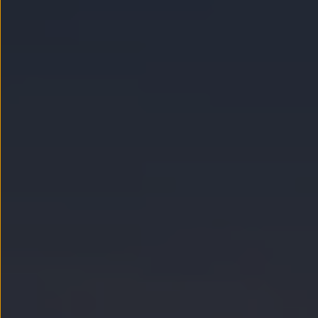
Llantas y neumáticos
Recambios Volkswagen
Accesorios y merchandising
Seguridad
Transporte
Entretenimiento
Personalización
Carga
Merchandising
Todo sobre tu Volkswagen
Tu coche conectado
Luces de advertencia
Manuales del coche
Información sobre EA189
Accede a My Volkswagen
Todo sobre tu Volkswagen
Información sobre Diésel XTL
Suscripción de mantenimiento Long Drive
Modelos anteriores
Beetle
Scirocco
Jetta
Sharan
Golf
Polo