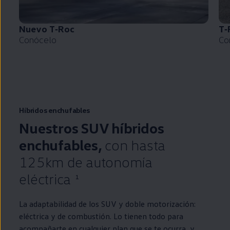
Nuevo
T‑Roc
T‑
Conócelo
Co
Híbridos enchufables
Nuestros SUV
híbridos
enchufables,
con hasta
125km de
autonomía
eléctrica
1
La adaptabilidad de los SUV y doble motorización:
eléctrica y de combustión. Lo tienen todo para
acompañarte
en
cualquier plan que se te ocurra, y