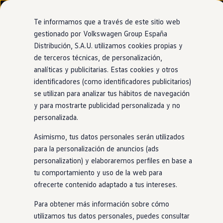
Modelos y configurador
Nuevo ID. Cross
Te informamos que a través de este sitio web
Vehículos Comerciales
gestionado por Volkswagen Group España
Compra y ofertas
Distribución, S.A.U. utilizamos cookies propias y
Ir
Ir
Volkswagen nuevo en stock
directamente
directamente
Volkswagen de ocasión
de terceros técnicas, de personalización,
Diseño interior
al contenido
al pie de
Financiación
analíticas y publicitarias. Estas cookies y otros
página
My Renting
identificadores (como identificadores publicitarios)
My Way
Seguros
se utilizan para analizar tus hábitos de navegación
Empresas
y para mostrarte publicidad personalizada y no
Espacio
para las experiencias
Autoescuelas
personalizada.
Eléctricos e híbridos
Más sobre eléctricos
Las nuevas experiencias llaman a la puerta de tu
ID.5
. Viaja
Asimismo, tus datos personales serán utilizados
Más sobre híbridos
con los tuyos disfrutando de la máxima comodidad gracias a
Plan Auto +
para la personalización de anuncios (ads
CAE
sus amplios asientos traseros y su maletero de gran
personalization) y elaboraremos perfiles en base a
Etiquetas DGT
capacidad. Ahora deportividad también significa comodidad.
tu comportamiento y uso de la web para
Simulador de autonomía, carga y ahorro
Carga y autonomía
ofrecerte contenido adaptado a tus intereses.
Soluciones de carga
Tarifas de carga
Para obtener más información sobre cómo
Carga en casa
utilizamos tus datos personales, puedes consultar
Modos de carga
Aviso legal
Avisos de licencia de terceros