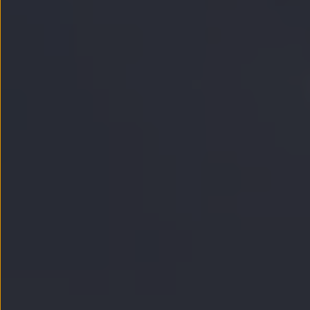
Passat
Tiguan
Touareg
Touran
t-roc-1
Asistencia en carretera