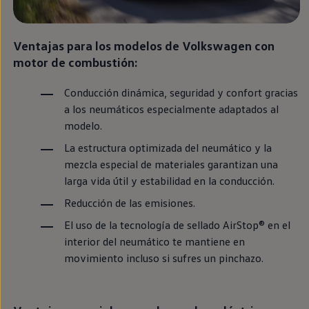
Llantas y neumáticos
Recambios Volkswagen
Accesorios y merchandising
Ventajas para los modelos de
Volkswagen
con
Seguridad
Transporte
motor de combustión:
Entretenimiento
Personalización
Conducción dinámica, seguridad y confort gracias
Carga
Merchandising
a los neumáticos especialmente adaptados al
Todo sobre tu Volkswagen
modelo.
Tu coche conectado
Luces de advertencia
La estructura optimizada del neumático y la
Manuales del coche
mezcla
especial
de materiales garantizan una
Información sobre EA189
larga vida útil y estabilidad
en
la conducción.
Accede a My Volkswagen
Todo sobre tu Volkswagen
Reducción de las
emisiones
.
Información sobre Diésel XTL
Suscripción de mantenimiento Long Drive
El uso de la tecnología de sellado AirStop®
en
el
Modelos anteriores
interior del neumático te mantiene
en
Beetle
Scirocco
movimiento incluso si sufres un pinchazo.
Jetta
Sharan
Golf
Polo