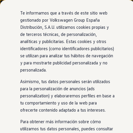
Modelos y configurador
Nuevo ID. Cross
Te informamos que a través de este sitio web
Vehículos Comerciales
gestionado por Volkswagen Group España
Compra y ofertas
Distribución, S.A.U. utilizamos cookies propias y
Ir
Ir
Volkswagen nuevo en stock
directamente
directamente
Volkswagen de ocasión
de terceros técnicas, de personalización,
al contenido
al pie de
Information
Financiación
analíticas y publicitarias. Estas cookies y otros
página
My Renting
identificadores (como identificadores publicitarios)
My Way
Seguros
se utilizan para analizar tus hábitos de navegación
Empresas
y para mostrarte publicidad personalizada y no
Un plus de garantía
para
Autoescuelas
personalizada.
Eléctricos e híbridos
Más sobre eléctricos
tu
coche
Asimismo, tus datos personales serán utilizados
Más sobre híbridos
Plan Auto +
para la personalización de anuncios (ads
CAE
personalization) y elaboraremos perfiles en base a
Etiquetas DGT
Los Neumáticos+ se desarrollan y prueban
en
colaboración
tu comportamiento y uso de la web para
Simulador de autonomía, carga y ahorro
con los principales fabricantes de neumáticos,
Carga y autonomía
ofrecerte contenido adaptado a tus intereses.
especialmente para los modelos
Volkswagen
, para mejorar
Soluciones de carga
Tarifas de carga
notablemente la calidad, la comodidad, el rendimiento y la
Para obtener más información sobre cómo
Carga en casa
eficiencia
. Los neumáticos del fabricante pueden
utilizamos tus datos personales, puedes consultar
Modos de carga