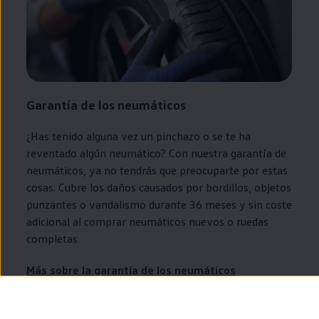
Garantía de los neumáticos
¿Has tenido alguna vez un pinchazo o se te ha
reventado algún neumático? Con nuestra garantía de
neumáticos, ya no tendrás que preocuparte por estas
cosas. Cubre los daños causados por bordillos, objetos
punzantes o vandalismo durante 36 meses y sin coste
adicional al comprar neumáticos nuevos o ruedas
completas.
Más sobre la garantía de los neumáticos