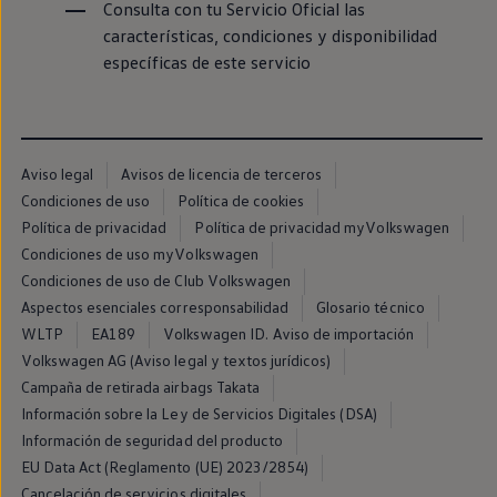
Consulta con tu Servicio Oficial las
Passat
Tiguan
características, condiciones y disponibilidad
Touareg
específicas de este servicio
Touran
t-roc-1
Asistencia en carretera
Aviso legal
Avisos de licencia de terceros
Condiciones de uso
Política de cookies
Política de privacidad
Política de privacidad myVolkswagen
Condiciones de uso myVolkswagen
Condiciones de uso de Club Volkswagen
Aspectos esenciales corresponsabilidad
Glosario técnico
WLTP
EA189
Volkswagen ID. Aviso de importación
Volkswagen AG (Aviso legal y textos jurídicos)
Campaña de retirada airbags Takata
Información sobre la Ley de Servicios Digitales (DSA)
Información de seguridad del producto
EU Data Act (Reglamento (UE) 2023/2854)
Cancelación de servicios digitales