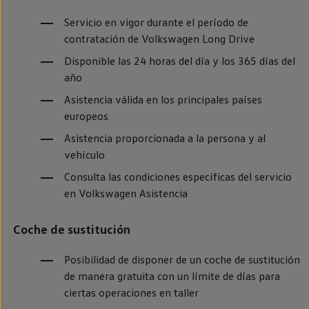
Llantas y neumáticos
Recambios Volkswagen
Servicio
en
vigor durante el período de
Accesorios y merchandising
contratación de
Volkswagen
Long Drive
Seguridad
Transporte
Disponible las 24 horas del día y los 365 días del
Entretenimiento
año
Personalización
Carga
Asistencia válida
en
los principales países
Merchandising
europeos
Todo sobre tu Volkswagen
Tu coche conectado
Asistencia proporcionada a la persona y al
Luces de advertencia
vehículo
Manuales del coche
Información sobre EA189
Consulta las condiciones específicas del servicio
Accede a My Volkswagen
en
Volkswagen
Asistencia
Todo sobre tu Volkswagen
Información sobre Diésel XTL
Suscripción de mantenimiento Long Drive
Coche de sustitución
Modelos anteriores
Beetle
Scirocco
Posibilidad de disponer de un
coche
de sustitución
Jetta
de manera gratuita con un límite de días para
Sharan
ciertas operaciones
en
taller
Golf
Polo