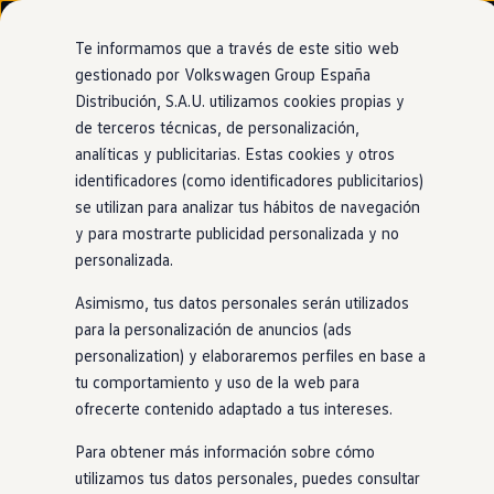
Modelos y configurador
Nuevo ID. Cross
Te informamos que a través de este sitio web
Vehículos Comerciales
gestionado por Volkswagen Group España
Compra y ofertas
Distribución, S.A.U. utilizamos cookies propias y
Ir
Ir
Volkswagen nuevo en stock
directamente
directamente
Volkswagen de ocasión
de terceros técnicas, de personalización,
al contenido
al pie de
Information
Financiación
analíticas y publicitarias. Estas cookies y otros
página
My Renting
identificadores (como identificadores publicitarios)
My Way
Seguros
se utilizan para analizar tus hábitos de navegación
Empresas
y para mostrarte publicidad personalizada y no
Todo lo que incluye
el
Autoescuelas
personalizada.
Eléctricos e híbridos
Más sobre eléctricos
plan Standard
Asimismo, tus datos personales serán utilizados
Más sobre híbridos
Plan Auto +
para la personalización de anuncios (ads
CAE
personalization) y elaboraremos perfiles en base a
Mantenimiento
Etiquetas DGT
tu comportamiento y uso de la web para
Simulador de autonomía, carga y ahorro
Carga y autonomía
ofrecerte contenido adaptado a tus intereses.
Servicio de mantenimiento con cambio de aceite
Soluciones de carga
(flexible)
Tarifas de carga
Para obtener más información sobre cómo
Carga en casa
Inspección técnica
utilizamos tus datos personales, puedes consultar
Modos de carga