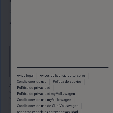
Estamos aquí para ayudarte las 24 horas del día.
Dentro de España:
900 100 238
6
Fuera de España:
(+34) 915 931 030
Solicita asistencia
de forma
online
Aviso legal
Avisos de licencia de terceros
Condiciones de uso
Política de cookies
Ahora, con
nuestro
nuevo servicio digital de la mano
Política de privacidad
de Allianz, tienes una forma aún más rápida y sencilla
Política de privacidad myVolkswagen
de solicitar asistencia
en
carretera. Si surge cualquier
Condiciones de uso myVolkswagen
imprevisto, abre tu incidencia tú mismo desde tu
Condiciones de uso de Club Volkswagen
móvil, sin esperas y totalmente
online
. Solo tienes
Aspectos esenciales corresponsabilidad