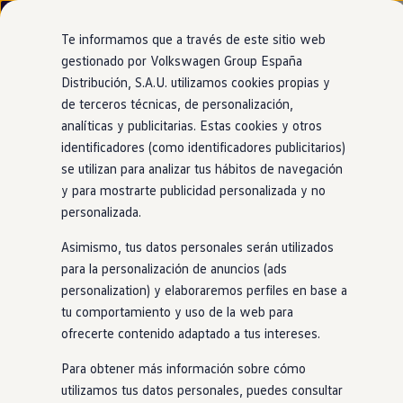
¿Necesitas asistencia
en
carretera?
El botón de asistencia
y otros
Te informamos que a través de este sitio web
Si estás
en
España, llámanos al teléfono gratuito 900
gestionado por Volkswagen Group España
botones
en
tu
coche
100 238. Estamos disponibles 24/7.
Distribución, S.A.U. utilizamos cookies propias y
Ir
Ir
Botón de asistencia o B-call
directamente
directamente
de terceros técnicas, de personalización,
Llámanos
al contenido
al pie de
En caso de avería o accidente leve, hace
analíticas y publicitarias. Estas cookies y otros
página
Ver asistencia fuera de España
una llamada directa a
Volkswagen
identificadores (como identificadores publicitarios)
Asistencia,
nuestro
servicio de asistencia
se utilizan para analizar tus hábitos de navegación
Modelos y configurador
en
carretera. Una vez pulsado, uno de
y para mostrarte publicidad personalizada y no
Nuevo ID. Cross
nuestros agentes te ayudará para que
personalizada.
Vehículos Comerciales
puedas continuar con el viaje o te
Compra y ofertas
Asimismo, tus datos personales serán utilizados
Volkswagen nuevo en stock
atenderá hasta que los servicios de
Volkswagen de ocasión
para la personalización de anuncios (ads
rescate lleguen a tu ubicación. Para
Financiación
personalization) y elaboraremos perfiles en base a
utilizar este botón, tu
coche
debe contar
My Renting
tu comportamiento y uso de la web para
My Way
con los servicios de conectividad de VW
Seguros
ofrecerte contenido adaptado a tus intereses.
Connect
. Consulta más información
aquí.
Empresas
Autoescuelas
Botón de emergencias o e-Call
Para obtener más información sobre cómo
Eléctricos e híbridos
En caso de accidente, te pone
en
utilizamos tus datos personales, puedes consultar
Más sobre eléctricos