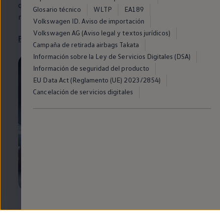
que rellenar unos datos y
nuestro
equipo se pondrá
en
Glosario técnico
WLTP
EA189
marcha para ayudarte, estés donde estés.
Volkswagen ID. Aviso de importación
Volkswagen AG (Aviso legal y textos jurídicos)
Pide asistencia
Campaña de retirada airbags Takata
Información sobre la Ley de Servicios Digitales (DSA)
Información de seguridad del producto
EU Data Act (Reglamento (UE) 2023/2854)
Cancelación de servicios digitales