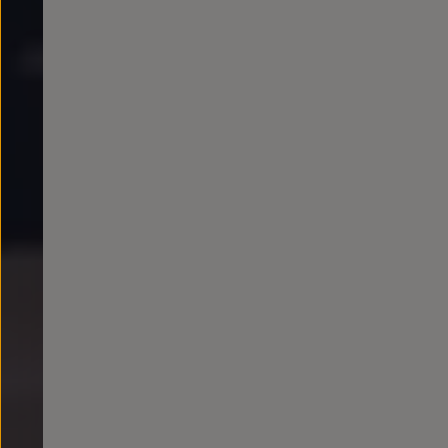
Todo sobre tu Volkswagen
Información sobre Diésel XTL
Suscripción de mantenimiento Long Drive
Modelos anteriores
Beetle
Scirocco
Jetta
Sharan
Golf
Polo
Passat
Tiguan
Touareg
Touran
t-roc-1
Asistencia en carretera