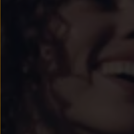
Passat
Tiguan
Touareg
Touran
t-roc-1
Asistencia en carretera