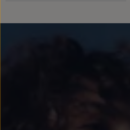
Llantas y neumáticos
Recambios Volkswagen
Accesorios y merchandising
Seguridad
Transporte
Entretenimiento
Personalización
Carga
Merchandising
Todo sobre tu Volkswagen
Tu coche conectado
Luces de advertencia
Manuales del coche
Información sobre EA189
Accede a My Volkswagen
Todo sobre tu Volkswagen
Información sobre Diésel XTL
Suscripción de mantenimiento Long Drive
Modelos anteriores
Beetle
Scirocco
Jetta
Sharan
Golf
Polo