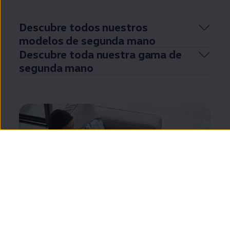
Descubre todos nuestros
modelos de
segunda
mano
Descubre toda nuestra gama de
segunda
mano