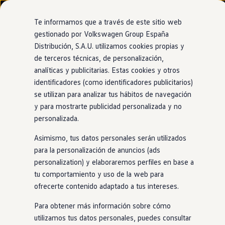
Modelos y configurador
Nuevo ID. Cross
Te informamos que a través de este sitio web
Vehículos Comerciales
gestionado por Volkswagen Group España
Compra y ofertas
Distribución, S.A.U. utilizamos cookies propias y
Ir
Ir
Volkswagen nuevo en stock
directamente
directamente
Volkswagen de ocasión
de terceros técnicas, de personalización,
Ventajas
Approved
al contenido
al pie de
Financiación
analíticas y publicitarias. Estas cookies y otros
página
My Renting
identificadores (como identificadores publicitarios)
My Way
Seguros
se utilizan para analizar tus hábitos de navegación
Empresas
y para mostrarte publicidad personalizada y no
Certificación del estado
Autoescuelas
personalizada.
Eléctricos e híbridos
Más sobre eléctricos
de
la batería
en
Asimismo, tus datos personales serán utilizados
Más sobre híbridos
Plan Auto +
para la personalización de anuncios (ads
eléctricos
CAE
personalization) y elaboraremos perfiles en base a
Etiquetas DGT
tu comportamiento y uso de la web para
Simulador de autonomía, carga y ahorro
Carga y autonomía
ofrecerte contenido adaptado a tus intereses.
En el caso de los
eléctricos
, también estás cubierto.
Soluciones de carga
Tarifas de carga
Nuestros puntos de venta
Approved
ofrecen un servicio de
Para obtener más información sobre cómo
Carga en casa
certificación del estado de la batería para garantizar su
utilizamos tus datos personales, puedes consultar
Modos de carga