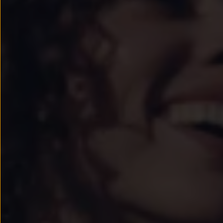
Passat
Tiguan
Touareg
Touran
t-roc-1
Asistencia en carretera