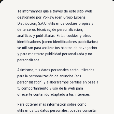
Modelos y configurador
Nuevo ID. Cross
Te informamos que a través de este sitio web
Vehículos Comerciales
gestionado por Volkswagen Group España
Compra y ofertas
Distribución, S.A.U. utilizamos cookies propias y
Ir
Ir
Volkswagen nuevo en stock
directamente
directamente
Volkswagen de ocasión
de terceros técnicas, de personalización,
Ventajas
Approved
al contenido
al pie de
Financiación
analíticas y publicitarias. Estas cookies y otros
página
My Renting
identificadores (como identificadores publicitarios)
My Way
Seguros
se utilizan para analizar tus hábitos de navegación
Empresas
y para mostrarte publicidad personalizada y no
Garantía europea de
Autoescuelas
personalizada.
Eléctricos e híbridos
Más sobre eléctricos
hasta 24 meses
Asimismo, tus datos personales serán utilizados
Más sobre híbridos
Plan Auto +
para la personalización de anuncios (ads
CAE
personalization) y elaboraremos perfiles en base a
Etiquetas DGT
Los coches
Volkswagen
certificados por
Volkswagen
tu comportamiento y uso de la web para
Simulador de autonomía, carga y ahorro
Approved
ofrecen la tranquilidad de contar con una amplia
Carga y autonomía
ofrecerte contenido adaptado a tus intereses.
garantía que cubre los costes de reparación
en
los Servicios
Soluciones de carga
Tarifas de carga
Oficiales del Grupo
Volkswagen
en
toda Europa. Esto
Para obtener más información sobre cómo
Carga en casa
significa que, independientemente de la ubicación, los
utilizamos tus datos personales, puedes consultar
Modos de carga