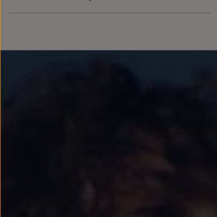
Llantas y neumáticos
Recambios Volkswagen
Accesorios y merchandising
Seguridad
Transporte
Entretenimiento
Personalización
Carga
Merchandising
Todo sobre tu Volkswagen
Tu coche conectado
Luces de advertencia
Manuales del coche
Información sobre EA189
Accede a My Volkswagen
Todo sobre tu Volkswagen
Información sobre Diésel XTL
Suscripción de mantenimiento Long Drive
Modelos anteriores
Beetle
Scirocco
Jetta
Sharan
Golf
Polo