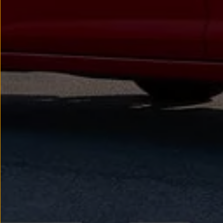
Passat
Tiguan
Touareg
Touran
t-roc-1
Asistencia en carretera