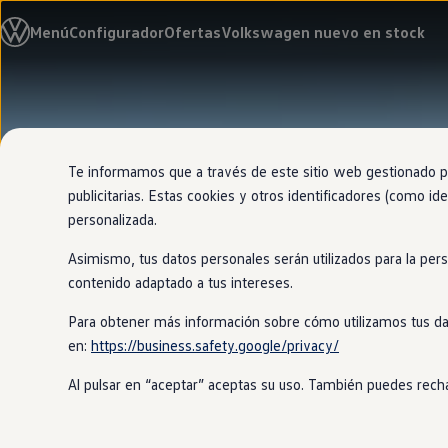
Modelos y configurador
Menú
Configurador
Ofertas
Volkswagen nuevo en stock
Nuevo ID. Cross
Vehículos Comerciales
Compra y ofertas
Volkswagen nuevo en stock
Ir
Ir
Volkswagen de ocasión
directamente
directamente
Financiación
al contenido
al pie de
My Renting
página
My Way
Te informamos que a través de este sitio web gestionado por
Seguros
publicitarias. Estas cookies y otros identificadores (como ide
Empresas
personalizada.
Autoescuelas
Eléctricos e híbridos
Asimismo, tus datos personales serán utilizados para la per
Más sobre eléctricos
Más sobre híbridos
contenido adaptado a tus intereses.
Plan Auto +
CAE
Para obtener más información sobre cómo utilizamos tus da
Etiquetas DGT
en:
https://business.safety.google/privacy/
Simulador de autonomía, carga y ahorro
Carga y autonomía
Al pulsar en “aceptar” aceptas su uso. También puedes recha
Soluciones de carga
Tarifas de carga
Carga en casa
Modos de carga