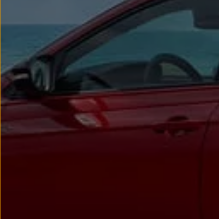
Llantas y neumáticos
Recambios Volkswagen
Accesorios y merchandising
Seguridad
Transporte
Entretenimiento
Personalización
Carga
Merchandising
Todo sobre tu Volkswagen
Tu coche conectado
Luces de advertencia
Manuales del coche
Información sobre EA189
Accede a My Volkswagen
Todo sobre tu Volkswagen
Información sobre Diésel XTL
Suscripción de mantenimiento Long Drive
Modelos anteriores
Beetle
Scirocco
Jetta
Sharan
Golf
Polo