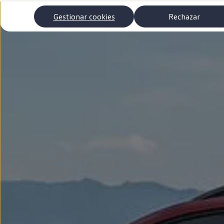
Autonomía
Clientes y posventa
Gestionar cookies
Rechazar
Club Volkswagen
Ofertas posventa
Eventos y experiencias
Beneficios Volkswagen
Asistencia en carretera
Servicios de movilidad
Garantía del fabricante
Beneficios del taller oficial
Rent-a-Car
Servicios digitales
Buscar servicios para tu modelo
Volkswagen Apps, inicio de sesión y tienda
Conectar el móvil con el vehículo
Actualizaciones del software, los mapas y las e
Mantenimiento y reparaciones
Revisiones e ITV
Aceite y líquidos del motor
Baterías
Frenos
Motor y chasis
Aire acondicionado y filtros
Faros y lunas
Carrocería y pintura