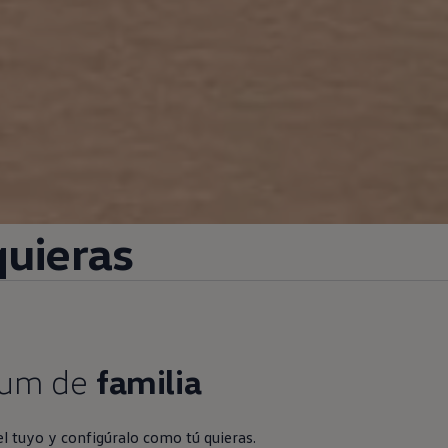
quieras
bum de
familia
el tuyo y configúralo como tú quieras.