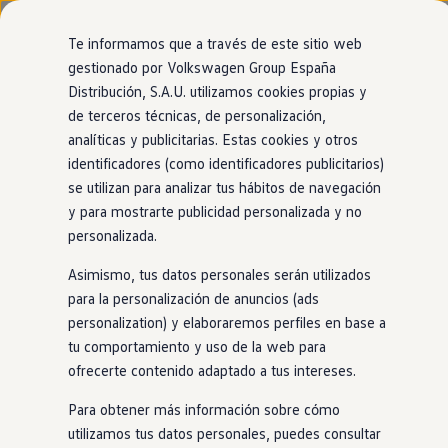
Modelos y configurador
Página de inicio
Nuevo ID. Cross
Te informamos que a través de este sitio web
Vehículos Comerciales
gestionado por Volkswagen Group España
Compra y ofertas
Distribución, S.A.U. utilizamos cookies propias y
Ir
Ir
Volkswagen nuevo en stock
Tu
Volkswagen
con
entrega
directamente
directamente
Volkswagen de ocasión
de terceros técnicas, de personalización,
al contenido
al pie de
Financiación
inmediata
analíticas y publicitarias. Estas cookies y otros
página
My Renting
identificadores (como identificadores publicitarios)
My Way
Seguros
se utilizan para analizar tus hábitos de navegación
El modelo que encaja contigo está más cerca de
Empresas
y para mostrarte publicidad personalizada y no
lo que imaginas. Encuéntralo
en
nuestro
Autoescuelas
personalizada.
Eléctricos e híbridos
1
localizador de
stock
. ¡No tendrás que esperar
Más sobre eléctricos
Asimismo, tus datos personales serán utilizados
Más sobre híbridos
para estrenarlo!
Plan Auto +
para la personalización de anuncios (ads
CAE
personalization) y elaboraremos perfiles en base a
Etiquetas DGT
tu comportamiento y uso de la web para
Simulador de autonomía, carga y ahorro
Carga y autonomía
ofrecerte contenido adaptado a tus intereses.
Soluciones de carga
Tarifas de carga
Para obtener más información sobre cómo
Carga en casa
utilizamos tus datos personales, puedes consultar
Modos de carga