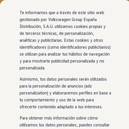
Modelos y configurador
Página de inicio
Nuevo ID. Cross
Te informamos que a través de este sitio web
Vehículos Comerciales
gestionado por Volkswagen Group España
Compra y ofertas
Distribución, S.A.U. utilizamos cookies propias y
Ir
Ir
Volkswagen nuevo en stock
Tu
Volkswagen
con
entrega
directamente
directamente
Volkswagen de ocasión
de terceros técnicas, de personalización,
al contenido
al pie de
Financiación
inmediata
analíticas y publicitarias. Estas cookies y otros
página
My Renting
identificadores (como identificadores publicitarios)
My Way
Seguros
se utilizan para analizar tus hábitos de navegación
El modelo que encaja contigo está más cerca de
Empresas
y para mostrarte publicidad personalizada y no
lo que imaginas. Encuéntralo
en
nuestro
Autoescuelas
personalizada.
Eléctricos e híbridos
1
localizador de
stock
. ¡No tendrás que esperar
Más sobre eléctricos
Asimismo, tus datos personales serán utilizados
Más sobre híbridos
para estrenarlo!
Plan Auto +
para la personalización de anuncios (ads
CAE
personalization) y elaboraremos perfiles en base a
Etiquetas DGT
tu comportamiento y uso de la web para
Simulador de autonomía, carga y ahorro
Carga y autonomía
ofrecerte contenido adaptado a tus intereses.
Soluciones de carga
Tarifas de carga
Para obtener más información sobre cómo
Carga en casa
utilizamos tus datos personales, puedes consultar
Modos de carga