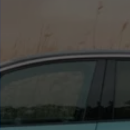
Passat
Tiguan
Touareg
Touran
t-roc-1
Asistencia en carretera