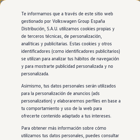
Modelos y configurador
Nuevo ID. Cross
Te informamos que a través de este sitio web
Vehículos Comerciales
gestionado por Volkswagen Group España
Compra y ofertas
Distribución, S.A.U. utilizamos cookies propias y
Ir
Ir
Volkswagen nuevo en stock
directamente
directamente
Volkswagen de ocasión
de terceros técnicas, de personalización,
al contenido
al pie de
Financiación
analíticas y publicitarias. Estas cookies y otros
página
My Renting
identificadores (como identificadores publicitarios)
My Way
Seguros
se utilizan para analizar tus hábitos de navegación
Empresas
y para mostrarte publicidad personalizada y no
Autoescuelas
personalizada.
Eléctricos e híbridos
Más sobre eléctricos
Asimismo, tus datos personales serán utilizados
Más sobre híbridos
Plan Auto +
para la personalización de anuncios (ads
CAE
personalization) y elaboraremos perfiles en base a
Etiquetas DGT
tu comportamiento y uso de la web para
Simulador de autonomía, carga y ahorro
Carga y autonomía
ofrecerte contenido adaptado a tus intereses.
Soluciones de carga
Tarifas de carga
Para obtener más información sobre cómo
Carga en casa
utilizamos tus datos personales, puedes consultar
Modos de carga