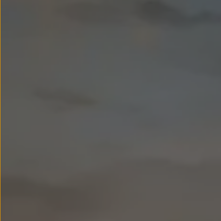
Llantas y neumáticos
Recambios Volkswagen
Accesorios y merchandising
Seguridad
Transporte
Entretenimiento
Personalización
Carga
Merchandising
Todo sobre tu Volkswagen
Tu coche conectado
Luces de advertencia
Manuales del coche
Información sobre EA189
Accede a My Volkswagen
Todo sobre tu Volkswagen
Información sobre Diésel XTL
Suscripción de mantenimiento Long Drive
Modelos anteriores
Beetle
Scirocco
Jetta
Sharan
Golf
Polo