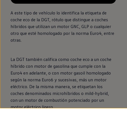
A este tipo de vehículo lo identifica la etiqueta de
coche
eco de la DGT, rótulo que distingue a coches
híbridos
que utilizan un motor GNC, GLP o cualquier
otro que esté homologado por la norma Euro4, entre
otras.
La DGT también califica como
coche
eco a un
coche
híbrido
con motor de gasolina que cumple con la
Euro4
en
adelante, o con motor gasoil homologado
según la norma Euro6 y sucesivas, más un motor
eléctrico
. De la misma manera, se etiquetan los
coches denominados microhíbridos o mild-hybrid,
con un motor de combustión potenciado por un
motor
eléctrico
ligero.
Todos
nuestros modelos