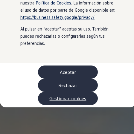
Autonomía
nuestra
Política de Cookies
. La información sobre
Clientes y posventa
el uso de datos por parte de Google disponible en:
Club Volkswagen
https://business.safety.google/privacy/
Ofertas posventa
Eventos y experiencias
Al pulsar en “aceptar” aceptas su uso. También
Beneficios Volkswagen
Asistencia en carretera
puedes rechazarlas o configurarlas según tus
Servicios de movilidad
preferencias.
Garantía del fabricante
Beneficios del taller oficial
Rent-a-Car
Servicios digitales
Buscar servicios para tu modelo
Aceptar
Volkswagen Apps, inicio de sesión y tienda
Conectar el móvil con el vehículo
Actualizaciones del software, los mapas y las e
Rechazar
Mantenimiento y reparaciones
Revisiones e ITV
Gestionar cookies
Aceite y líquidos del motor
Baterías
Frenos
Motor y chasis
Aire acondicionado y filtros
Faros y lunas
Carrocería y pintura