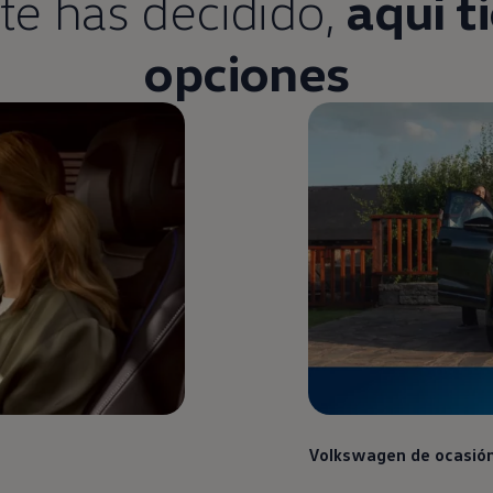
 te has decidido,
aquí t
opciones
Volkswagen
de ocasió