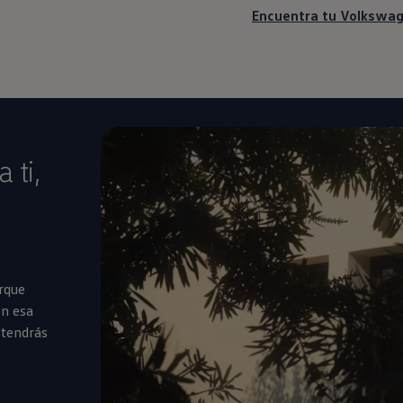
Encuentra tu
Volkswa
 ti,
rque
n esa
 tendrás