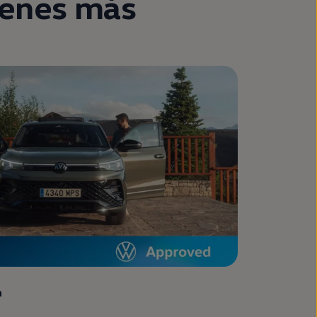
ienes más
n