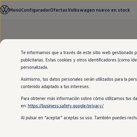
Modelos y configurador
Menú
Configurador
Ofertas
Volkswagen nuevo en stock
Página de inicio
Compra y ofertas
Nuevo ID. Cross
Vehículos Comerciales
Compra y ofertas
Volkswagen nuevo en stock
Ir
Ir
Volkswagen de ocasión
directamente
directamente
Financiación
Ofertas
al contenido
al pie de
My Renting
página
My Way
Te informamos que a través de este sitio web gestionado por
Tu
Volkswagen
,
al mejo
Seguros
publicitarias. Estas cookies y otros identificadores (como ide
Empresas
personalizada.
Autoescuelas
Eléctricos e híbridos
Asimismo, tus datos personales serán utilizados para la per
Más sobre eléctricos
Más sobre híbridos
contenido adaptado a tus intereses.
Plan Auto +
CAE
Para obtener más información sobre cómo utilizamos tus da
Etiquetas DGT
en:
https://business.safety.google/privacy/
Simulador de autonomía, carga y ahorro
Carga y autonomía
Al pulsar en “aceptar” aceptas su uso. También puedes recha
Soluciones de carga
Tarifas de carga
Carga en casa
Modos de carga