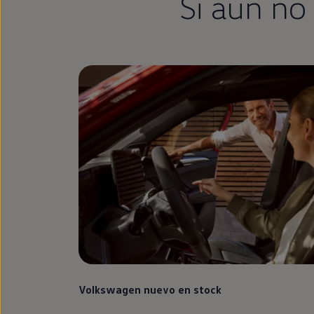
Si aún no
Volkswagen
nuevo
en
stock