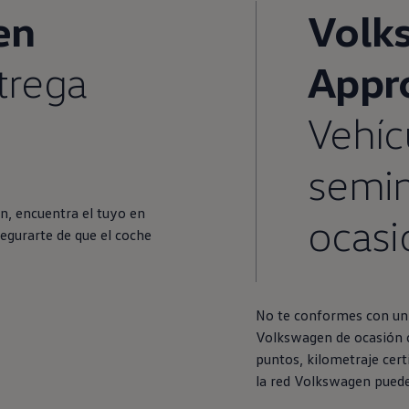
en
Volk
trega
Appr
Vehíc
semi
en
, encuentra el tuyo
en
ocasi
egurarte de que el
coche
No te conformes con un
Volkswagen
de ocasión 
puntos, kilometraje cert
la red
Volkswagen
puede