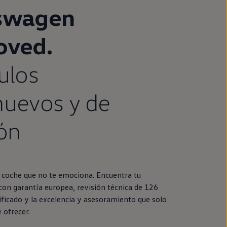
swagen
oved
.
ulos
nuevos
y de
ón
coche
que no te emociona. Encuentra tu
con garantía europea, revisión técnica de 126
ificado y la excelencia y asesoramiento que solo
 ofrecer.