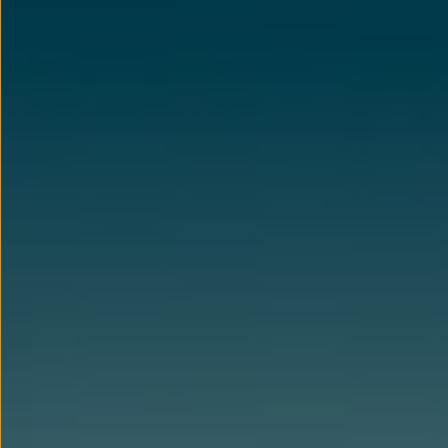
Llantas y neumáticos
Recambios Volkswagen
Accesorios y merchandising
Seguridad
Transporte
Entretenimiento
Personalización
Carga
Merchandising
Todo sobre tu Volkswagen
Tu coche conectado
Luces de advertencia
Manuales del coche
Información sobre EA189
Accede a My Volkswagen
Todo sobre tu Volkswagen
Información sobre Diésel XTL
Suscripción de mantenimiento Long Drive
Modelos anteriores
Beetle
Scirocco
Jetta
Sharan
Golf
Polo