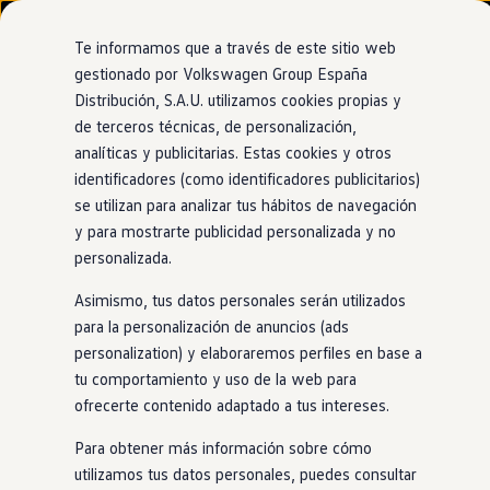
Modelos y configurador
Nuevo ID. Cross
Te informamos que a través de este sitio web
Vehículos Comerciales
gestionado por Volkswagen Group España
Compra y ofertas
Distribución, S.A.U. utilizamos cookies propias y
Ir
Ir
Volkswagen nuevo en stock
directamente
directamente
Volkswagen de ocasión
de terceros técnicas, de personalización,
al contenido
al pie de
Financiación
analíticas y publicitarias. Estas cookies y otros
página
My Renting
identificadores (como identificadores publicitarios)
My Way
Seguros
se utilizan para analizar tus hábitos de navegación
Empresas
y para mostrarte publicidad personalizada y no
Autoescuelas
personalizada.
Eléctricos e híbridos
Más sobre eléctricos
Asimismo, tus datos personales serán utilizados
Más sobre híbridos
Plan Auto +
para la personalización de anuncios (ads
CAE
personalization) y elaboraremos perfiles en base a
Etiquetas DGT
tu comportamiento y uso de la web para
Simulador de autonomía, carga y ahorro
Carga y autonomía
ofrecerte contenido adaptado a tus intereses.
Soluciones de carga
Tarifas de carga
Para obtener más información sobre cómo
Carga en casa
utilizamos tus datos personales, puedes consultar
Modos de carga