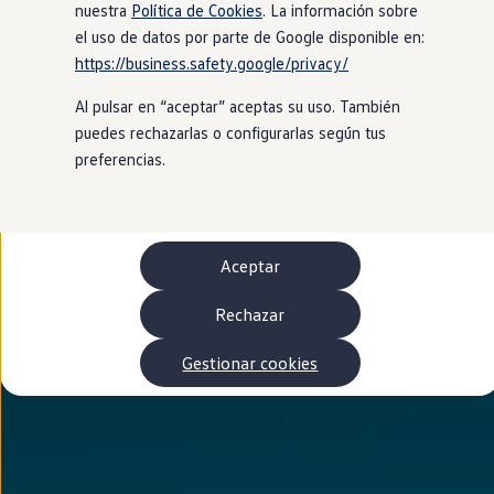
Autonomía
nuestra
Política de Cookies
. La información sobre
Clientes y posventa
el uso de datos por parte de Google disponible en:
Club Volkswagen
https://business.safety.google/privacy/
Ofertas posventa
Eventos y experiencias
Al pulsar en “aceptar” aceptas su uso. También
Beneficios Volkswagen
Asistencia en carretera
puedes rechazarlas o configurarlas según tus
Servicios de movilidad
preferencias.
Garantía del fabricante
Beneficios del taller oficial
Rent-a-Car
Servicios digitales
Buscar servicios para tu modelo
Aceptar
Volkswagen Apps, inicio de sesión y tienda
Conectar el móvil con el vehículo
Actualizaciones del software, los mapas y las e
Rechazar
Mantenimiento y reparaciones
Revisiones e ITV
Gestionar cookies
Aceite y líquidos del motor
Baterías
Frenos
Motor y chasis
Aire acondicionado y filtros
Faros y lunas
Carrocería y pintura