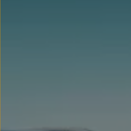
Passat
Tiguan
Touareg
Touran
t-roc-1
Asistencia en carretera