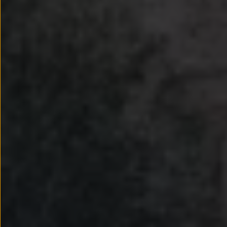
Passat
Tiguan
Touareg
Touran
t-roc-1
Asistencia en carretera