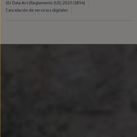
EU Data Act (Reglamento (UE) 2023/2854)
Llantas y neumáticos
Recambios Volkswagen
Cancelación de servicios digitales
Accesorios y merchandising
Seguridad
Transporte
Entretenimiento
Personalización
Carga
Merchandising
Todo sobre tu Volkswagen
Tu coche conectado
Luces de advertencia
Manuales del coche
Información sobre EA189
Accede a My Volkswagen
Todo sobre tu Volkswagen
Información sobre Diésel XTL
Suscripción de mantenimiento Long Drive
Modelos anteriores
Beetle
Scirocco
Jetta
Sharan
Golf
Polo