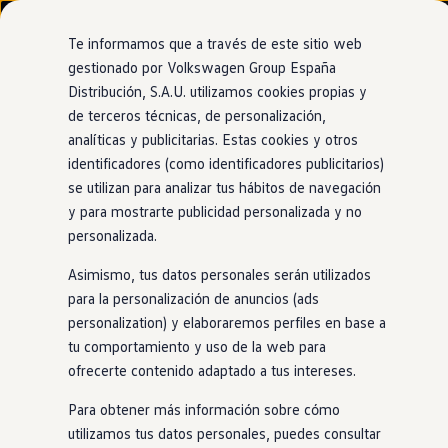
Modelos y configurador
Nuevo ID. Cross
Te informamos que a través de este sitio web
Vehículos Comerciales
gestionado por Volkswagen Group España
Compra y ofertas
Distribución, S.A.U. utilizamos cookies propias y
Ir
Ir
Volkswagen nuevo en stock
directamente
directamente
Volkswagen de ocasión
de terceros técnicas, de personalización,
Motor
híbrido
enchufable
e
híbrido
ligero
al contenido
al pie de
Financiación
analíticas y publicitarias. Estas cookies y otros
página
My Renting
identificadores (como identificadores publicitarios)
My Way
Seguros
se utilizan para analizar tus hábitos de navegación
Empresas
y para mostrarte publicidad personalizada y no
Nuevo
Passat
Autoescuelas
personalizada.
Eléctricos e híbridos
Más sobre eléctricos
Asimismo, tus datos personales serán utilizados
Más sobre híbridos
La nueva versión de uno de nuestros modelos más
Plan Auto +
para la personalización de anuncios (ads
legendarios llega no solo con más espacio, sino también con
CAE
personalization) y elaboraremos perfiles en base a
Etiquetas DGT
un diseño deportivo y un salto de calidad a nivel de confort.
tu comportamiento y uso de la web para
Simulador de autonomía, carga y ahorro
Elige si prefieres un motor
híbrido
enchufable
(eHybrid) con
Carga y autonomía
ofrecerte contenido adaptado a tus intereses.
hasta 133km de
autonomía
o uno
híbrido
ligero (Mild
Soluciones de carga
Tarifas de carga
Hybrid-eTSI). Elijas el modelo que elijas, podrás disfrutar de
Para obtener más información sobre cómo
Carga en casa
todas las ventajas de las etiquetas medioambientales 0 y
utilizamos tus datos personales, puedes consultar
Modos de carga