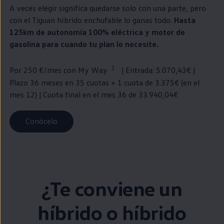
A veces elegir significa quedarse solo con una parte, pero
con el
Tiguan
híbrido
enchufable
lo ganas todo.
Hasta
125km de
autonomía
100% eléctrica y motor de
gasolina para cuando tu plan lo necesite.
1
Por 250 €/mes con
My
Way
| Entrada: 5.070,43€ |
Plazo 36 meses
en
35 cuotas + 1 cuota de 3.375€
(
en
el
mes 12) | Cuota final
en
el mes 36 de 33.940,04€
Conócelo
¿Te conviene un
híbrido
o
híbrido