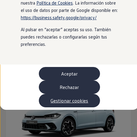
Autonomía
nuestra
Política de Cookies
. La información sobre
Clientes y posventa
el uso de datos por parte de Google disponible en:
Club Volkswagen
https://business.safety.google/privacy/
Ofertas posventa
Eventos y experiencias
Al pulsar en “aceptar” aceptas su uso. También
Beneficios Volkswagen
Asistencia en carretera
puedes rechazarlas o configurarlas según tus
Servicios de movilidad
preferencias.
Garantía del fabricante
Beneficios del taller oficial
ID. Polo
Rent-a-Car
Servicios digitales
Buscar servicios para tu modelo
Aceptar
Volkswagen Apps, inicio de sesión y tienda
Conectar el móvil con el vehículo
Actualizaciones del software, los mapas y las e
Rechazar
Mantenimiento y reparaciones
Revisiones e ITV
Gestionar cookies
Aceite y líquidos del motor
Baterías
Frenos
Motor y chasis
Aire acondicionado y filtros
Faros y lunas
Carrocería y pintura