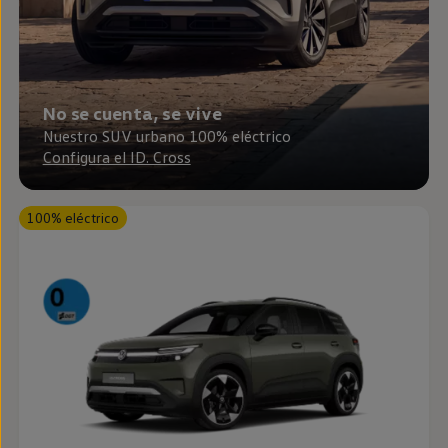
Passat
Tiguan
Touareg
Touran
t-roc-1
Asistencia en carretera
No se cuenta, se vive
Nuestro SUV urbano 100% eléctrico
Configura el ID. Cross
100% eléctrico