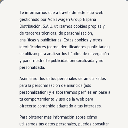
Modelos y configurador
Nuevo ID. Cross
Te informamos que a través de este sitio web
Vehículos Comerciales
gestionado por Volkswagen Group España
Compra y ofertas
Modelos
Acabados
Motor
Exterior
Interior
Ruedas
Opc
Distribución, S.A.U. utilizamos cookies propias y
Ir
Ir
Volkswagen nuevo en stock
directamente
directamente
Volkswagen de ocasión
de terceros técnicas, de personalización,
al contenido
al pie de
Financiación
analíticas y publicitarias. Estas cookies y otros
página
My Renting
31
Modelos
identificadores (como identificadores publicitarios)
My Way
Seguros
se utilizan para analizar tus hábitos de navegación
Empresas
y para mostrarte publicidad personalizada y no
Autoescuelas
PRUEBA NUESTRO ASESOR VIRTUAL
personalizada.
Eléctricos e híbridos
Encuentra el Volkswagen perfecto para
Más sobre eléctricos
ti
Asimismo, tus datos personales serán utilizados
Más sobre híbridos
Plan Auto +
para la personalización de anuncios (ads
CAE
personalization) y elaboraremos perfiles en base a
SUV
Eléctrico
Gasolina
Híbrido enchufable
Etiquetas DGT
tu comportamiento y uso de la web para
Simulador de autonomía, carga y ahorro
Carga y autonomía
ofrecerte contenido adaptado a tus intereses.
Soluciones de carga
100% eléctrico
Tarifas de carga
Para obtener más información sobre cómo
Carga en casa
utilizamos tus datos personales, puedes consultar
Modos de carga