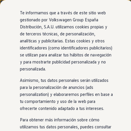
Modelos y configurador
Nuevo ID. Cross
Te informamos que a través de este sitio web
Vehículos Comerciales
gestionado por Volkswagen Group España
Compra y ofertas
Modelos
Acabados
Motor
Exterior
Interior
Ruedas
Opc
Distribución, S.A.U. utilizamos cookies propias y
Ir
Ir
Volkswagen nuevo en stock
directamente
directamente
Volkswagen de ocasión
de terceros técnicas, de personalización,
al contenido
al pie de
Information
Financiación
analíticas y publicitarias. Estas cookies y otros
página
My Renting
31
Modelos
identificadores (como identificadores publicitarios)
My Way
Seguros
se utilizan para analizar tus hábitos de navegación
Empresas
y para mostrarte publicidad personalizada y no
Descubre más sobre
el
Autoescuelas
PRUEBA NUESTRO ASESOR VIRTUAL
personalizada.
Eléctricos e híbridos
Encuentra el Volkswagen perfecto para
Más sobre eléctricos
motor eTSI
ti
Asimismo, tus datos personales serán utilizados
Más sobre híbridos
Plan Auto +
para la personalización de anuncios (ads
CAE
personalization) y elaboraremos perfiles en base a
SUV
Eléctrico
Gasolina
Híbrido enchufable
Etiquetas DGT
tu comportamiento y uso de la web para
Simulador de autonomía, carga y ahorro
Carga y autonomía
ofrecerte contenido adaptado a tus intereses.
Soluciones de carga
100% eléctrico
Tarifas de carga
Para obtener más información sobre cómo
Carga en casa
utilizamos tus datos personales, puedes consultar
Modos de carga