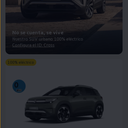
Passat
Tiguan
Touareg
Touran
t-roc-1
Asistencia en carretera
No se cuenta, se vive
Nuestro SUV urbano 100% eléctrico
Configura el ID. Cross
100% eléctrico