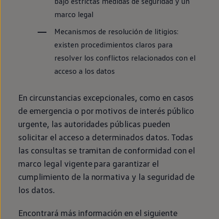
bajo estrictas medidas de seguridad y un
Passat
marco legal
Tiguan
Touareg
Mecanismos de resolución de litigios:
Touran
t-roc-1
existen procedimientos claros para
Asistencia en carretera
resolver los conflictos relacionados con el
acceso a los datos
En circunstancias excepcionales, como
en
casos
de emergencia o por motivos de interés público
urgente, las autoridades públicas pueden
solicitar el acceso a determinados datos. Todas
las consultas se tramitan de conformidad con el
marco legal vigente para garantizar el
cumplimiento de la normativa y la seguridad de
los datos.
Encontrará más información
en
el siguiente