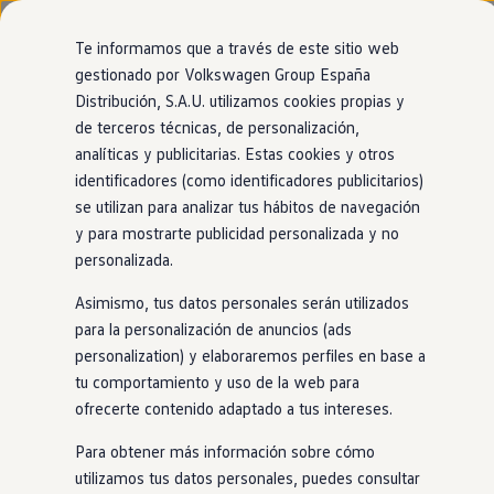
Modelos y configurador
Nuevo ID. Cross
Te informamos que a través de este sitio web
Vehículos Comerciales
gestionado por Volkswagen Group España
Compra y ofertas
Página de inicio
Volkswagen España
EU Data Act
Distribución, S.A.U. utilizamos cookies propias y
Ir
Ir
Volkswagen nuevo en stock
directamente
directamente
Volkswagen de ocasión
de terceros técnicas, de personalización,
al contenido
al pie de
Financiación
analíticas y publicitarias. Estas cookies y otros
página
My Renting
identificadores (como identificadores publicitarios)
My Way
EU Data Act
Seguros
se utilizan para analizar tus hábitos de navegación
Empresas
y para mostrarte publicidad personalizada y no
Autoescuelas
personalizada.
Eléctricos e híbridos
Más sobre eléctricos
Asimismo, tus datos personales serán utilizados
Más sobre híbridos
Plan Auto +
para la personalización de anuncios (ads
CAE
personalization) y elaboraremos perfiles en base a
Etiquetas DGT
La EU Data Act (Reglamento (UE) 2023/2854) es un marco
tu comportamiento y uso de la web para
Simulador de autonomía, carga y ahorro
legislativo clave que regula el acceso y el uso de los datos
en
la
Carga y autonomía
ofrecerte contenido adaptado a tus intereses.
Soluciones de carga
Unión Europea. El objetivo es garantizar prácticas justas y
Tarifas de carga
Para obtener más información sobre cómo
transparentes
en
el intercambio de datos y permitir tanto a los
Carga en casa
utilizamos tus datos personales, puedes consultar
particulares como a las empresas acceder a los datos generados
Modos de carga