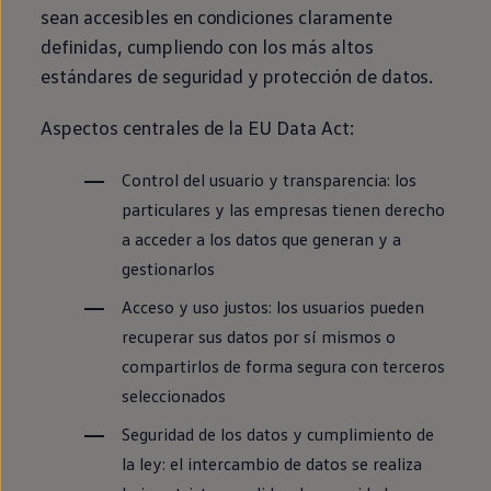
Llantas y neumáticos
sean accesibles
en
condiciones claramente
Recambios Volkswagen
definidas, cumpliendo con los más altos
Accesorios y merchandising
Seguridad
estándares de seguridad y protección de datos.
Transporte
Entretenimiento
Aspectos centrales de la EU Data Act:
Personalización
Carga
Merchandising
Control
del usuario y transparencia: los
Todo sobre tu Volkswagen
particulares y las empresas tienen derecho
Tu coche conectado
Luces de advertencia
a acceder a los datos que generan y a
Manuales del coche
gestionarlos
Información sobre EA189
Accede a My Volkswagen
Acceso y uso justos: los usuarios pueden
Todo sobre tu Volkswagen
Información sobre Diésel XTL
recuperar sus datos por sí mismos o
Suscripción de mantenimiento Long Drive
compartirlos de forma segura con terceros
Modelos anteriores
Beetle
seleccionados
Scirocco
Jetta
Seguridad de los datos y cumplimiento de
Sharan
la ley: el intercambio de datos se realiza
Golf
Polo