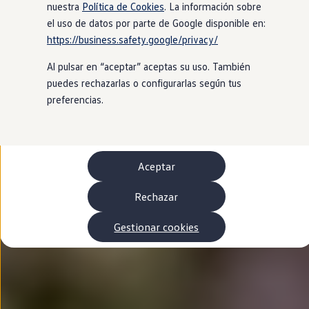
Autonomía
nuestra
Política de Cookies
. La información sobre
Clientes y posventa
el uso de datos por parte de Google disponible en:
Club Volkswagen
https://business.safety.google/privacy/
Ofertas posventa
Eventos y experiencias
Al pulsar en “aceptar” aceptas su uso. También
Beneficios Volkswagen
Asistencia en carretera
puedes rechazarlas o configurarlas según tus
Servicios de movilidad
preferencias.
Garantía del fabricante
Beneficios del taller oficial
Rent-a-Car
Servicios digitales
Buscar servicios para tu modelo
Aceptar
Volkswagen Apps, inicio de sesión y tienda
Conectar el móvil con el vehículo
Actualizaciones del software, los mapas y las e
Rechazar
Mantenimiento y reparaciones
Revisiones e ITV
Gestionar cookies
Aceite y líquidos del motor
Baterías
Frenos
Motor y chasis
Aire acondicionado y filtros
Faros y lunas
Carrocería y pintura