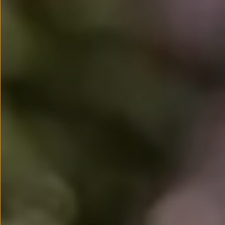
Llantas y neumáticos
Recambios Volkswagen
Accesorios y merchandising
Seguridad
Transporte
Entretenimiento
Personalización
Carga
Merchandising
Todo sobre tu Volkswagen
Tu coche conectado
Luces de advertencia
Manuales del coche
Información sobre EA189
Accede a My Volkswagen
Todo sobre tu Volkswagen
Información sobre Diésel XTL
Suscripción de mantenimiento Long Drive
Modelos anteriores
Beetle
Scirocco
Jetta
Sharan
Golf
Polo