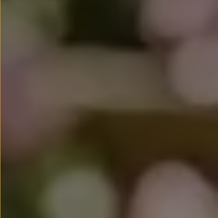
Passat
Tiguan
Touareg
Touran
t-roc-1
Asistencia en carretera