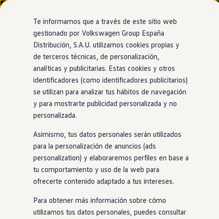
Modelos y configurador
Nuevo ID. Cross
Te informamos que a través de este sitio web
Vehículos Comerciales
gestionado por Volkswagen Group España
Compra y ofertas
Distribución, S.A.U. utilizamos cookies propias y
Ir
Ir
Volkswagen nuevo en stock
directamente
directamente
Volkswagen de ocasión
de terceros técnicas, de personalización,
al contenido
al pie de
Financiación
analíticas y publicitarias. Estas cookies y otros
página
My Renting
identificadores (como identificadores publicitarios)
My Way
Seguros
se utilizan para analizar tus hábitos de navegación
Empresas
y para mostrarte publicidad personalizada y no
Autoescuelas
personalizada.
Eléctricos e híbridos
Más sobre eléctricos
Asimismo, tus datos personales serán utilizados
Más sobre híbridos
Plan Auto +
para la personalización de anuncios (ads
CAE
personalization) y elaboraremos perfiles en base a
Etiquetas DGT
tu comportamiento y uso de la web para
Simulador de autonomía, carga y ahorro
Carga y autonomía
ofrecerte contenido adaptado a tus intereses.
Soluciones de carga
Tarifas de carga
Para obtener más información sobre cómo
Carga en casa
utilizamos tus datos personales, puedes consultar
Modos de carga