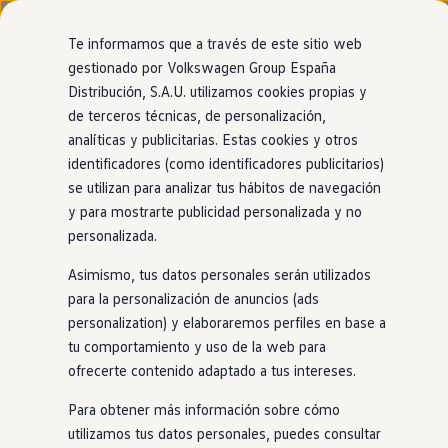
Modelos y configurador
Nuevo ID. Cross
Te informamos que a través de este sitio web
Vehículos Comerciales
gestionado por Volkswagen Group España
Compra y ofertas
Distribución, S.A.U. utilizamos cookies propias y
Ir
Ir
Volkswagen nuevo en stock
directamente
directamente
Volkswagen de ocasión
de terceros técnicas, de personalización,
al contenido
al pie de
Financiación
analíticas y publicitarias. Estas cookies y otros
página
My Renting
identificadores (como identificadores publicitarios)
My Way
Seguros
se utilizan para analizar tus hábitos de navegación
Empresas
y para mostrarte publicidad personalizada y no
Autoescuelas
personalizada.
Eléctricos e híbridos
Más sobre eléctricos
Asimismo, tus datos personales serán utilizados
Más sobre híbridos
Plan Auto +
para la personalización de anuncios (ads
CAE
personalization) y elaboraremos perfiles en base a
Etiquetas DGT
tu comportamiento y uso de la web para
Simulador de autonomía, carga y ahorro
Carga y autonomía
ofrecerte contenido adaptado a tus intereses.
Soluciones de carga
Tarifas de carga
Para obtener más información sobre cómo
Carga en casa
utilizamos tus datos personales, puedes consultar
Modos de carga