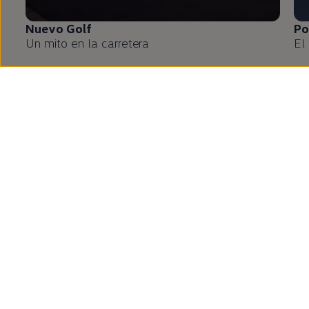
Nuevo
Golf
Po
Un mito
en
la carretera
El