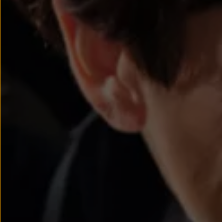
Llantas y neumáticos
Recambios Volkswagen
Accesorios y merchandising
Seguridad
Transporte
Entretenimiento
Personalización
Carga
Merchandising
Todo sobre tu Volkswagen
Tu coche conectado
Luces de advertencia
Manuales del coche
Información sobre EA189
Accede a My Volkswagen
Todo sobre tu Volkswagen
Información sobre Diésel XTL
Suscripción de mantenimiento Long Drive
Modelos anteriores
Beetle
Scirocco
Jetta
Sharan
Golf
Polo