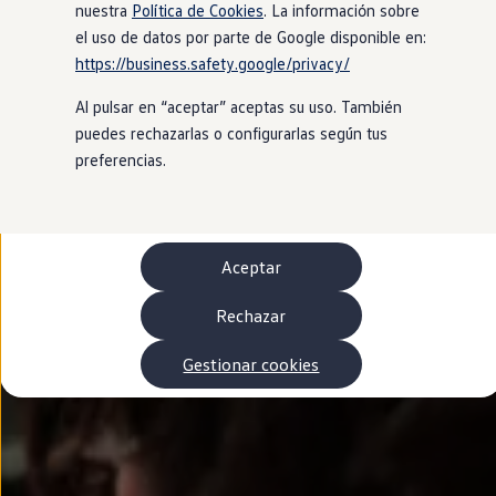
Autonomía
nuestra
Política de Cookies
. La información sobre
Clientes y posventa
el uso de datos por parte de Google disponible en:
Club Volkswagen
https://business.safety.google/privacy/
Ofertas posventa
Eventos y experiencias
Al pulsar en “aceptar” aceptas su uso. También
Beneficios Volkswagen
Asistencia en carretera
puedes rechazarlas o configurarlas según tus
Servicios de movilidad
preferencias.
Garantía del fabricante
Beneficios del taller oficial
Rent-a-Car
Servicios digitales
Buscar servicios para tu modelo
Aceptar
Volkswagen Apps, inicio de sesión y tienda
Conectar el móvil con el vehículo
Actualizaciones del software, los mapas y las e
Rechazar
Mantenimiento y reparaciones
Revisiones e ITV
Gestionar cookies
Aceite y líquidos del motor
Baterías
Frenos
Motor y chasis
Aire acondicionado y filtros
Faros y lunas
Carrocería y pintura