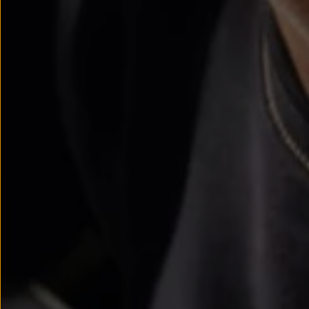
Passat
Tiguan
Touareg
Touran
t-roc-1
Asistencia en carretera