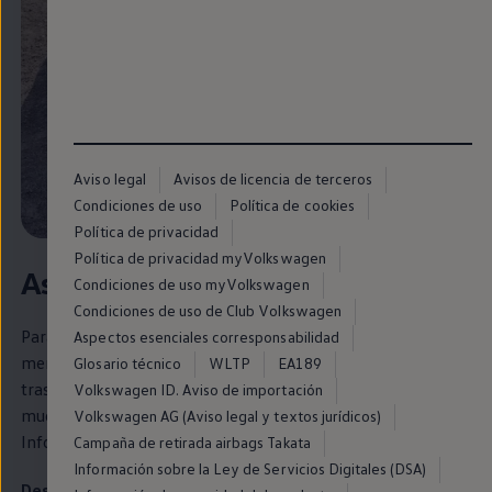
Aviso legal
Avisos de licencia de terceros
Condiciones de uso
Política de cookies
Política de privacidad
Política de privacidad myVolkswagen
Aspectos destacados
del
Golf
5
Condiciones de uso myVolkswagen
Condiciones de uso de Club Volkswagen
Para tomar mejor las curvas, el
Golf
V transmite un
Aspectos esenciales corresponsabilidad
mensaje con la recientemente desarrollada suspensión
Glosario técnico
WLTP
EA189
trasera de cuatro brazos. Además, te sorprenderá
en
Volkswagen ID. Aviso de importación
muchos más aspectos
en
cuanto a comodidad, sistema de
Volkswagen AG (Aviso legal y textos jurídicos)
Infotainment
y diseño.
Campaña de retirada airbags Takata
Información sobre la Ley de Servicios Digitales (DSA)
Descubre más