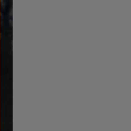
Llantas y neumáticos
Recambios Volkswagen
Accesorios y merchandising
Seguridad
Transporte
Entretenimiento
Personalización
Carga
Merchandising
Todo sobre tu Volkswagen
Tu coche conectado
Luces de advertencia
Manuales del coche
Información sobre EA189
Accede a My Volkswagen
Todo sobre tu Volkswagen
Información sobre Diésel XTL
Suscripción de mantenimiento Long Drive
Modelos anteriores
Beetle
Scirocco
Jetta
Sharan
Golf
Polo