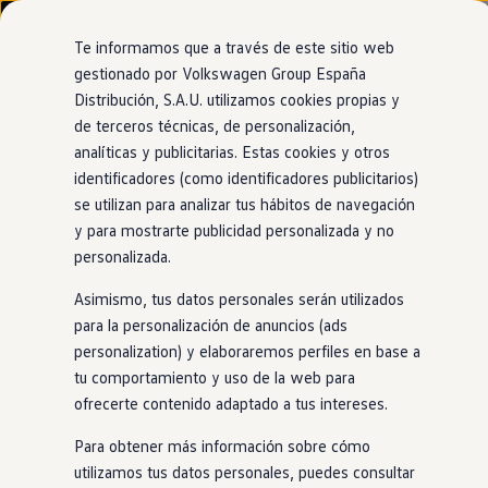
Modelos y configurador
Medidas de neumáticos y
Nuevo ID. Cross
Te informamos que a través de este sitio web
Vehículos Comerciales
gestionado por Volkswagen Group España
llantas
del
Golf
Compra y ofertas
Distribución, S.A.U. utilizamos cookies propias y
Ir
Ir
Volkswagen nuevo en stock
La siguiente información,
en
general, se refiere a
directamente
directamente
Volkswagen de ocasión
de terceros técnicas, de personalización,
al contenido
al pie de
Financiación
todos los modelos de
Golf
5:
analíticas y publicitarias. Estas cookies y otros
página
My Renting
identificadores (como identificadores publicitarios)
My Way
Anchura del neumático: entre 195 y
Seguros
se utilizan para analizar tus hábitos de navegación
225mm
Empresas
y para mostrarte publicidad personalizada y no
Autoescuelas
Proporción alto/ancho: entre el 40 y el
personalizada.
Eléctricos e híbridos
65 %
Más sobre eléctricos
Asimismo, tus datos personales serán utilizados
Más sobre híbridos
Diámetro de la llanta: entre 15 y 18
Plan Auto +
para la personalización de anuncios (ads
CAE
pulgadas
personalization) y elaboraremos perfiles en base a
Etiquetas DGT
Anchura de la llanta: entre 5,5 y 7,5
tu comportamiento y uso de la web para
Simulador de autonomía, carga y ahorro
Carga y autonomía
pulgadas
ofrecerte contenido adaptado a tus intereses.
Soluciones de carga
Tipo de llanta: J
Tarifas de carga
Para obtener más información sobre cómo
Carga en casa
utilizamos tus datos personales, puedes consultar
Compensación de la llanta: entre 47 y
Modos de carga