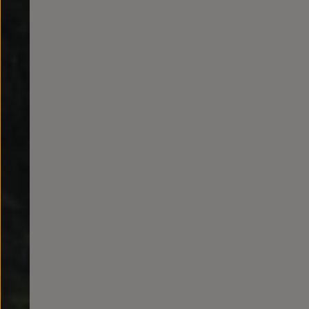
Passat
Tiguan
Touareg
Touran
t-roc-1
Asistencia en carretera