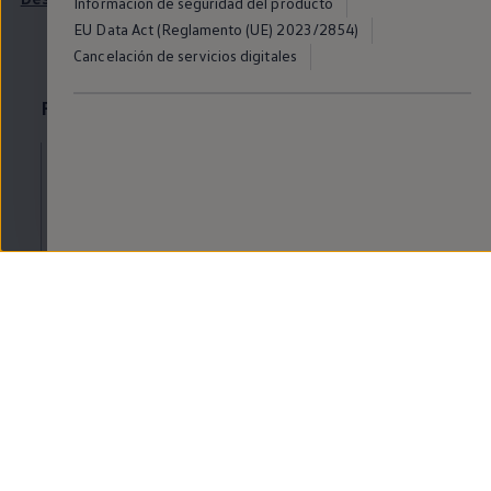
Información de seguridad del producto
EU Data Act (Reglamento (UE) 2023/2854)
Cancelación de servicios digitales
Ruedas y neumáticos
Medidas de
neumáticos y
llantas
del
Golf
Profundidad del neumático, desplazamiento o ancho
de la llanta. Hemos creado un resumen para ti, para
que puedas encontrar los neumáticos adecuados.
Más sobre el tamaño de ruedas