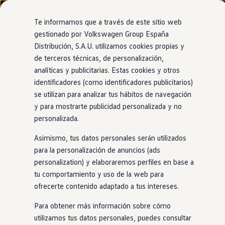
Modelos y configurador
Nuevo ID. Cross
Te informamos que a través de este sitio web
Vehículos Comerciales
gestionado por Volkswagen Group España
Compra y ofertas
Distribución, S.A.U. utilizamos cookies propias y
Ir
Ir
Volkswagen nuevo en stock
directamente
directamente
Volkswagen de ocasión
de terceros técnicas, de personalización,
al contenido
al pie de
Financiación
analíticas y publicitarias. Estas cookies y otros
página
My Renting
identificadores (como identificadores publicitarios)
My Way
Seguros
se utilizan para analizar tus hábitos de navegación
Empresas
y para mostrarte publicidad personalizada y no
Autoescuelas
personalizada.
Eléctricos e híbridos
Más sobre eléctricos
Asimismo, tus datos personales serán utilizados
Más sobre híbridos
Plan Auto +
para la personalización de anuncios (ads
CAE
personalization) y elaboraremos perfiles en base a
Etiquetas DGT
tu comportamiento y uso de la web para
Simulador de autonomía, carga y ahorro
Carga y autonomía
ofrecerte contenido adaptado a tus intereses.
Soluciones de carga
Tarifas de carga
Para obtener más información sobre cómo
Carga en casa
utilizamos tus datos personales, puedes consultar
Modos de carga