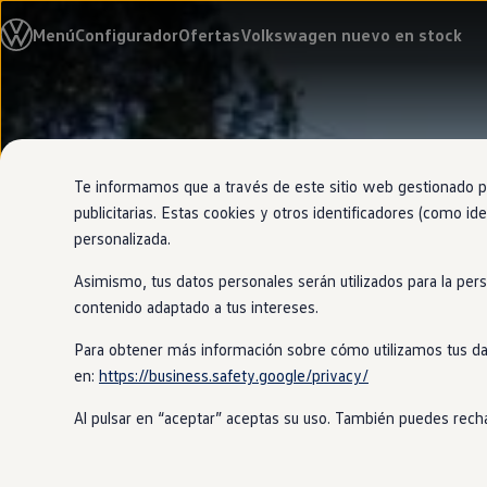
Modelos y configurador
Menú
Configurador
Ofertas
Volkswagen nuevo en stock
Nuevo ID. Cross
Vehículos Comerciales
Compra y ofertas
Volkswagen nuevo en stock
Ir
Ir
Volkswagen de ocasión
directamente
directamente
Financiación
al contenido
al pie de
My Renting
página
My Way
Te informamos que a través de este sitio web gestionado por
Seguros
publicitarias. Estas cookies y otros identificadores (como ide
Empresas
personalizada.
Autoescuelas
Eléctricos e híbridos
Asimismo, tus datos personales serán utilizados para la per
Más sobre eléctricos
Más sobre híbridos
contenido adaptado a tus intereses.
Plan Auto +
CAE
Para obtener más información sobre cómo utilizamos tus da
Etiquetas DGT
en:
https://business.safety.google/privacy/
Simulador de autonomía, carga y ahorro
Carga y autonomía
Al pulsar en “aceptar” aceptas su uso. También puedes recha
Soluciones de carga
Tarifas de carga
Carga en casa
Modos de carga