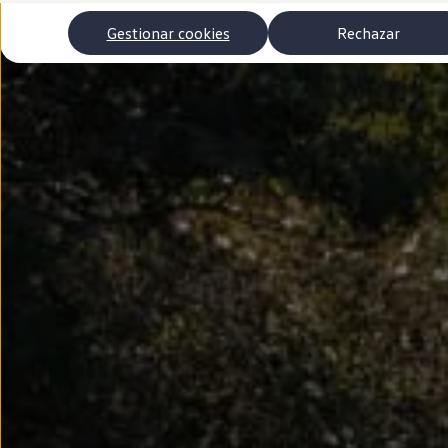
Autonomía
Clientes y posventa
Gestionar cookies
Rechazar
Club Volkswagen
Ofertas posventa
Eventos y experiencias
Beneficios Volkswagen
Asistencia en carretera
Servicios de movilidad
Garantía del fabricante
Beneficios del taller oficial
Rent-a-Car
Servicios digitales
Buscar servicios para tu modelo
Volkswagen Apps, inicio de sesión y tienda
Conectar el móvil con el vehículo
Actualizaciones del software, los mapas y las e
Mantenimiento y reparaciones
Revisiones e ITV
Aceite y líquidos del motor
Baterías
Frenos
Motor y chasis
Aire acondicionado y filtros
Faros y lunas
Carrocería y pintura