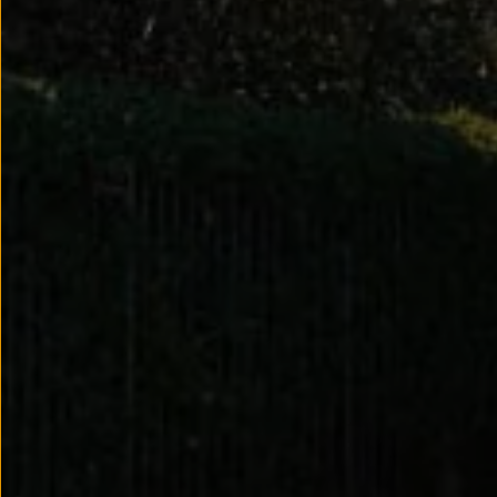
Llantas y neumáticos
Recambios Volkswagen
Accesorios y merchandising
Seguridad
Transporte
Entretenimiento
Personalización
Carga
Merchandising
Todo sobre tu Volkswagen
Tu coche conectado
Luces de advertencia
Manuales del coche
Información sobre EA189
Accede a My Volkswagen
Todo sobre tu Volkswagen
Información sobre Diésel XTL
Suscripción de mantenimiento Long Drive
Modelos anteriores
Beetle
Scirocco
Jetta
Sharan
Golf
Polo