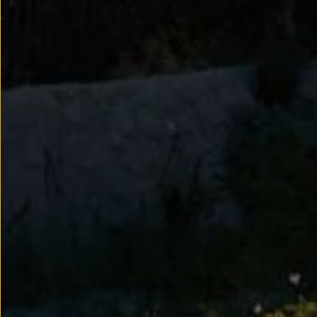
Passat
Tiguan
Touareg
Touran
t-roc-1
Asistencia en carretera