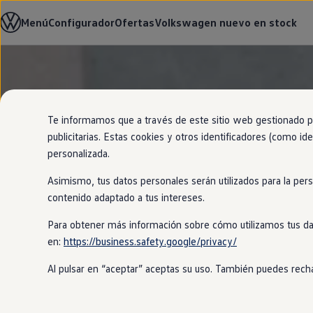
Modelos y configurador
Menú
Configurador
Ofertas
Volkswagen nuevo en stock
Nuevo ID. Cross
Vehículos Comerciales
Compra y ofertas
Volkswagen nuevo en stock
Ir
Ir
Volkswagen de ocasión
directamente
directamente
Financiación
al contenido
al pie de
My Renting
página
My Way
Te informamos que a través de este sitio web gestionado por
Seguros
publicitarias. Estas cookies y otros identificadores (como ide
Empresas
personalizada.
Autoescuelas
Eléctricos e híbridos
Asimismo, tus datos personales serán utilizados para la per
Más sobre eléctricos
Más sobre híbridos
contenido adaptado a tus intereses.
Plan Auto +
CAE
Para obtener más información sobre cómo utilizamos tus da
Etiquetas DGT
en:
https://business.safety.google/privacy/
Simulador de autonomía, carga y ahorro
Carga y autonomía
Al pulsar en “aceptar” aceptas su uso. También puedes recha
Soluciones de carga
Tarifas de carga
Carga en casa
Modos de carga