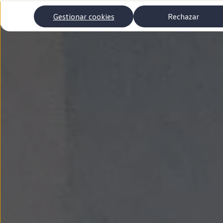
Autonomía
Clientes y posventa
Gestionar cookies
Rechazar
Club Volkswagen
Ofertas posventa
Eventos y experiencias
Beneficios Volkswagen
Asistencia en carretera
Servicios de movilidad
Garantía del fabricante
Beneficios del taller oficial
Rent-a-Car
Servicios digitales
Buscar servicios para tu modelo
Volkswagen Apps, inicio de sesión y tienda
Conectar el móvil con el vehículo
Actualizaciones del software, los mapas y las e
Mantenimiento y reparaciones
Revisiones e ITV
Aceite y líquidos del motor
Baterías
Frenos
Motor y chasis
Aire acondicionado y filtros
Faros y lunas
Carrocería y pintura