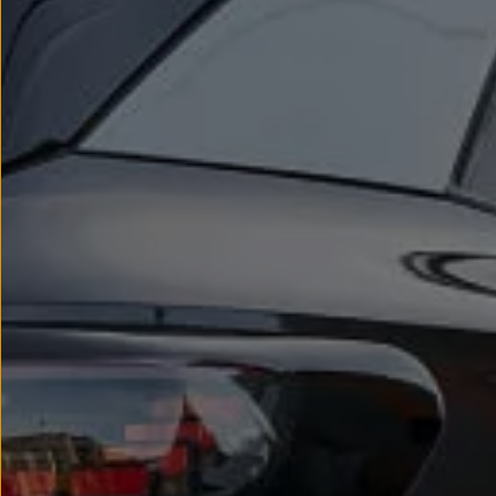
Passat
Tiguan
Touareg
Touran
t-roc-1
Asistencia en carretera