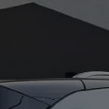
Llantas y neumáticos
Recambios Volkswagen
Accesorios y merchandising
Seguridad
Transporte
Entretenimiento
Personalización
Carga
Merchandising
Todo sobre tu Volkswagen
Tu coche conectado
Luces de advertencia
Manuales del coche
Información sobre EA189
Accede a My Volkswagen
Todo sobre tu Volkswagen
Información sobre Diésel XTL
Suscripción de mantenimiento Long Drive
Modelos anteriores
Beetle
Scirocco
Jetta
Sharan
Golf
Polo