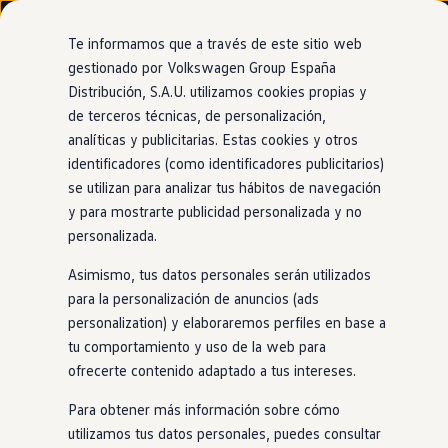
Modelos y configurador
Nuevo ID. Cross
Te informamos que a través de este sitio web
Vehículos Comerciales
gestionado por Volkswagen Group España
Compra y ofertas
Distribución, S.A.U. utilizamos cookies propias y
Ir
Ir
Volkswagen nuevo en stock
directamente
directamente
Volkswagen de ocasión
de terceros técnicas, de personalización,
al contenido
al pie de
Financiación
analíticas y publicitarias. Estas cookies y otros
página
My Renting
identificadores (como identificadores publicitarios)
My Way
Seguros
se utilizan para analizar tus hábitos de navegación
Empresas
y para mostrarte publicidad personalizada y no
Autoescuelas
personalizada.
Eléctricos e híbridos
Más sobre eléctricos
Asimismo, tus datos personales serán utilizados
Más sobre híbridos
Plan Auto +
para la personalización de anuncios (ads
CAE
personalization) y elaboraremos perfiles en base a
Etiquetas DGT
tu comportamiento y uso de la web para
Simulador de autonomía, carga y ahorro
Carga y autonomía
ofrecerte contenido adaptado a tus intereses.
Soluciones de carga
Tarifas de carga
Para obtener más información sobre cómo
Carga en casa
utilizamos tus datos personales, puedes consultar
Modos de carga