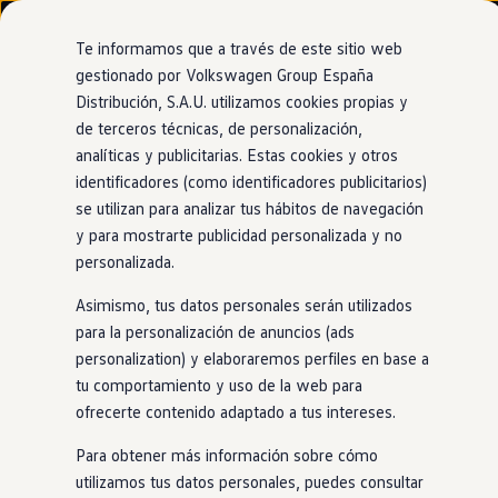
Modelos y configurador
Nuevo ID. Cross
Te informamos que a través de este sitio web
Vehículos Comerciales
gestionado por Volkswagen Group España
Compra y ofertas
Distribución, S.A.U. utilizamos cookies propias y
Ir
Ir
Volkswagen nuevo en stock
directamente
directamente
Volkswagen de ocasión
de terceros técnicas, de personalización,
al contenido
al pie de
Information
Financiación
analíticas y publicitarias. Estas cookies y otros
página
My Renting
identificadores (como identificadores publicitarios)
My Way
Seguros
se utilizan para analizar tus hábitos de navegación
Empresas
y para mostrarte publicidad personalizada y no
Contacta con
nuestros
Autoescuelas
personalizada.
Eléctricos e híbridos
Más sobre eléctricos
asesores
Asimismo, tus datos personales serán utilizados
Más sobre híbridos
Plan Auto +
para la personalización de anuncios (ads
CAE
personalization) y elaboraremos perfiles en base a
Barcelona y zona norte
Etiquetas DGT
tu comportamiento y uso de la web para
Simulador de autonomía, carga y ahorro
Carga y autonomía
ofrecerte contenido adaptado a tus intereses.
Marta Molist
Soluciones de carga
Tarifas de carga
Para obtener más información sobre cómo
646 418 699
Carga en casa
utilizamos tus datos personales, puedes consultar
Modos de carga