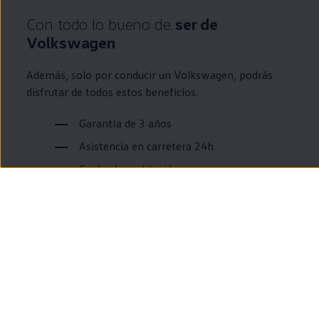
Con todo lo bueno de
ser de
Volkswagen
Además, solo por conducir un
Volkswagen
, podrás
disfrutar de todos estos beneficios.
Garantía de 3 años
Asistencia
en
carretera 24h
Coche de sustitución
Servicio de recogida y
entrega
Revisión de 30 puntos clave
Descubre más
Encuentra el
Volkswagen
que