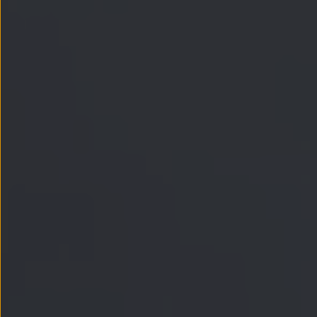
Passat
Tiguan
Touareg
Touran
t-roc-1
Asistencia en carretera