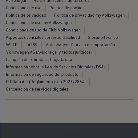
Aviso legal
Avisos de licencia de terceros
Llantas y neumáticos
Condiciones de uso
Política de cookies
Recambios Volkswagen
Accesorios y merchandising
Política de privacidad
Política de privacidad myVolkswagen
Seguridad
Condiciones de uso myVolkswagen
Transporte
Condiciones de uso de Club Volkswagen
Entretenimiento
Personalización
Aspectos esenciales corresponsabilidad
Glosario técnico
Carga
WLTP
EA189
Volkswagen ID. Aviso de importación
Merchandising
Volkswagen AG (Aviso legal y textos jurídicos)
Todo sobre tu Volkswagen
Tu coche conectado
Campaña de retirada airbags Takata
Luces de advertencia
Información sobre la Ley de Servicios Digitales (DSA)
Manuales del coche
Información de seguridad del producto
Información sobre EA189
Accede a My Volkswagen
EU Data Act (Reglamento (UE) 2023/2854)
Todo sobre tu Volkswagen
Cancelación de servicios digitales
Información sobre Diésel XTL
Suscripción de mantenimiento Long Drive
Modelos anteriores
Beetle
Scirocco
Jetta
Sharan
Golf
Polo