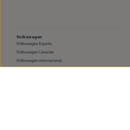
Volkswagen
Volkswagen España
Volkswagen Canarias
Volkswagen internacional
Vive Volkswagen
Sala de comunicación
Atención al cliente
Puntos de venta y Servicios Oficiales
Compliance e Integridad
Canales de denuncia
Información sobre accesibilidad
Buscador de instalaciones