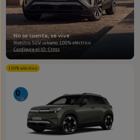
Passat
Tiguan
Touareg
Touran
t-roc-1
Asistencia en carretera
No se cuenta, se vive
Nuestro SUV urbano 100% eléctrico
Configura el ID. Cross
100% eléctrico