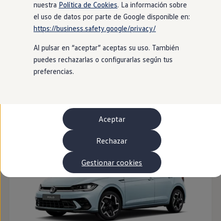
Autonomía
nuestra
Política de Cookies
. La información sobre
Clientes y posventa
el uso de datos por parte de Google disponible en:
Club Volkswagen
https://business.safety.google/privacy/
Ofertas posventa
Eventos y experiencias
Al pulsar en “aceptar” aceptas su uso. También
Beneficios Volkswagen
Asistencia en carretera
puedes rechazarlas o configurarlas según tus
Servicios de movilidad
preferencias.
Garantía del fabricante
Beneficios del taller oficial
ID. Polo
Rent-a-Car
Servicios digitales
Buscar servicios para tu modelo
Aceptar
Volkswagen Apps, inicio de sesión y tienda
Conectar el móvil con el vehículo
Actualizaciones del software, los mapas y las e
Rechazar
Mantenimiento y reparaciones
Revisiones e ITV
Gestionar cookies
Aceite y líquidos del motor
Baterías
Frenos
Motor y chasis
Aire acondicionado y filtros
Faros y lunas
Carrocería y pintura