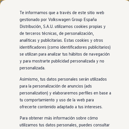
Modelos y configurador
Nuevo ID. Cross
Te informamos que a través de este sitio web
Vehículos Comerciales
gestionado por Volkswagen Group España
Compra y ofertas
Modelos
Acabados
Motor
Exterior
Interior
Ruedas
Opc
Distribución, S.A.U. utilizamos cookies propias y
Ir
Ir
Volkswagen nuevo en stock
directamente
directamente
Volkswagen de ocasión
de terceros técnicas, de personalización,
al contenido
al pie de
Financiación
analíticas y publicitarias. Estas cookies y otros
página
My Renting
31
Modelos
identificadores (como identificadores publicitarios)
My Way
Seguros
se utilizan para analizar tus hábitos de navegación
Empresas
y para mostrarte publicidad personalizada y no
Autoescuelas
PRUEBA NUESTRO ASESOR VIRTUAL
personalizada.
Eléctricos e híbridos
Encuentra el Volkswagen perfecto para
Más sobre eléctricos
ti
Asimismo, tus datos personales serán utilizados
Más sobre híbridos
Plan Auto +
para la personalización de anuncios (ads
CAE
personalization) y elaboraremos perfiles en base a
SUV
Eléctrico
Gasolina
Híbrido enchufable
Etiquetas DGT
tu comportamiento y uso de la web para
Simulador de autonomía, carga y ahorro
Carga y autonomía
ofrecerte contenido adaptado a tus intereses.
Soluciones de carga
100% eléctrico
Tarifas de carga
Para obtener más información sobre cómo
Carga en casa
utilizamos tus datos personales, puedes consultar
Modos de carga