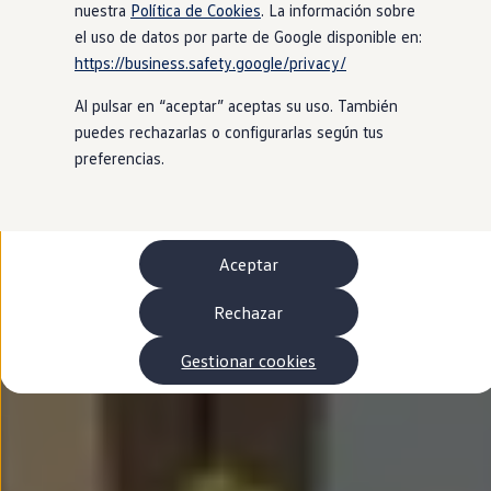
Autonomía
nuestra
Política de Cookies
. La información sobre
Clientes y posventa
el uso de datos por parte de Google disponible en:
Club Volkswagen
https://business.safety.google/privacy/
Ofertas posventa
Eventos y experiencias
Al pulsar en “aceptar” aceptas su uso. También
Beneficios Volkswagen
Asistencia en carretera
puedes rechazarlas o configurarlas según tus
Servicios de movilidad
preferencias.
Garantía del fabricante
Beneficios del taller oficial
Rent-a-Car
Servicios digitales
Buscar servicios para tu modelo
Aceptar
Volkswagen Apps, inicio de sesión y tienda
Conectar el móvil con el vehículo
Actualizaciones del software, los mapas y las e
Rechazar
Mantenimiento y reparaciones
Revisiones e ITV
Gestionar cookies
Aceite y líquidos del motor
Baterías
Frenos
Motor y chasis
Aire acondicionado y filtros
Faros y lunas
Carrocería y pintura