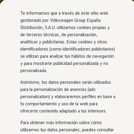
Modelos y configurador
Nuevo ID. Cross
Te informamos que a través de este sitio web
Vehículos Comerciales
gestionado por Volkswagen Group España
Compra y ofertas
Distribución, S.A.U. utilizamos cookies propias y
Ir
Ir
Volkswagen nuevo en stock
directamente
directamente
Volkswagen de ocasión
de terceros técnicas, de personalización,
al contenido
al pie de
Financiación
analíticas y publicitarias. Estas cookies y otros
página
My Renting
identificadores (como identificadores publicitarios)
My Way
Seguros
se utilizan para analizar tus hábitos de navegación
Empresas
y para mostrarte publicidad personalizada y no
Autoescuelas
personalizada.
Eléctricos e híbridos
Más sobre eléctricos
Asimismo, tus datos personales serán utilizados
Más sobre híbridos
Plan Auto +
para la personalización de anuncios (ads
CAE
personalization) y elaboraremos perfiles en base a
Etiquetas DGT
tu comportamiento y uso de la web para
Simulador de autonomía, carga y ahorro
Carga y autonomía
ofrecerte contenido adaptado a tus intereses.
Soluciones de carga
Tarifas de carga
Para obtener más información sobre cómo
Carga en casa
utilizamos tus datos personales, puedes consultar
Modos de carga