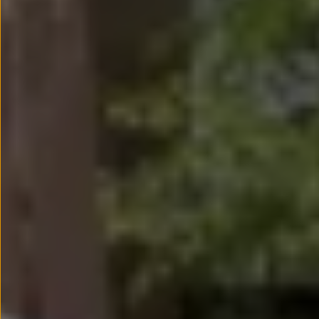
Passat
Tiguan
Touareg
Touran
t-roc-1
Asistencia en carretera