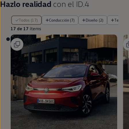
Hazlo realidad
con el
ID.4
17 de 17 ítems
Todos (17)
Conducción (7)
Diseño (2)
Tecnolo
17 de 17
ítems