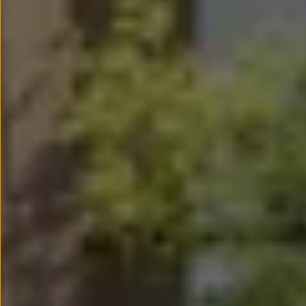
Llantas y neumáticos
Recambios Volkswagen
Accesorios y merchandising
Seguridad
Transporte
Entretenimiento
Personalización
Carga
Merchandising
Todo sobre tu Volkswagen
Tu coche conectado
Luces de advertencia
Manuales del coche
Información sobre EA189
Accede a My Volkswagen
Todo sobre tu Volkswagen
Información sobre Diésel XTL
Suscripción de mantenimiento Long Drive
Modelos anteriores
Beetle
Scirocco
Jetta
Sharan
Golf
Polo