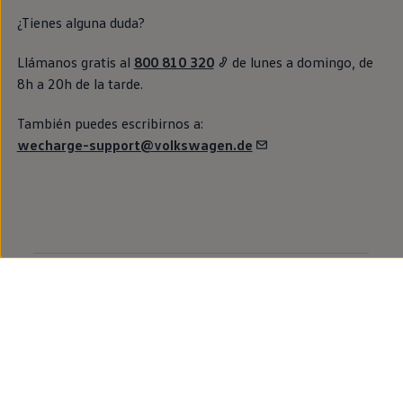
¿Tienes alguna duda?
Llámanos gratis al
800 810 320
de lunes a domingo, de
8h a 20h de la tarde.
También puedes escribirnos a:
wecharge-support@volkswagen.de
Volkswagen
Volkswagen España
Volkswagen Canarias
Volkswagen internacional
Vive Volkswagen