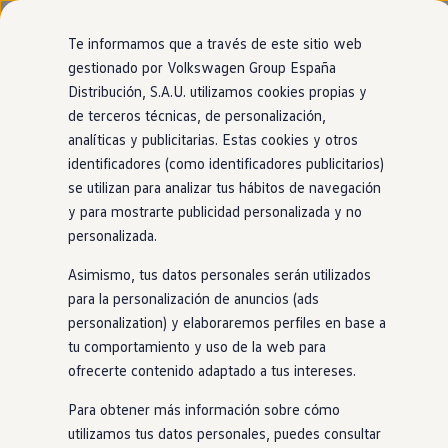
Modelos y configurador
Página de inicio
Eléctricos e híbridos
Carga y autonomía
Nuevo ID. Cross
Te informamos que a través de este sitio web
Soluciones de carga
Planificador de rutas eléctricas
Vehículos Comerciales
gestionado por Volkswagen Group España
Compra y ofertas
Distribución, S.A.U. utilizamos cookies propias y
Ir
Ir
Volkswagen nuevo en stock
directamente
directamente
Volkswagen de ocasión
de terceros técnicas, de personalización,
Esta es una oferta de
Volkswagen
AG, Alemania.
al contenido
al pie de
Financiación
analíticas y publicitarias. Estas cookies y otros
página
My Renting
identificadores (como identificadores publicitarios)
My Way
Volkswagen
AG (Aviso legal y textos jurídicos)
Seguros
se utilizan para analizar tus hábitos de navegación
Empresas
y para mostrarte publicidad personalizada y no
Autoescuelas
personalizada.
Eléctricos e híbridos
Más sobre eléctricos
Asimismo, tus datos personales serán utilizados
Más sobre híbridos
Plan Auto +
para la personalización de anuncios (ads
CAE
personalization) y elaboraremos perfiles en base a
Etiquetas DGT
tu comportamiento y uso de la web para
Simulador de autonomía, carga y ahorro
Carga y autonomía
ofrecerte contenido adaptado a tus intereses.
Soluciones de carga
Tarifas de carga
Para obtener más información sobre cómo
Carga en casa
utilizamos tus datos personales, puedes consultar
Modos de carga